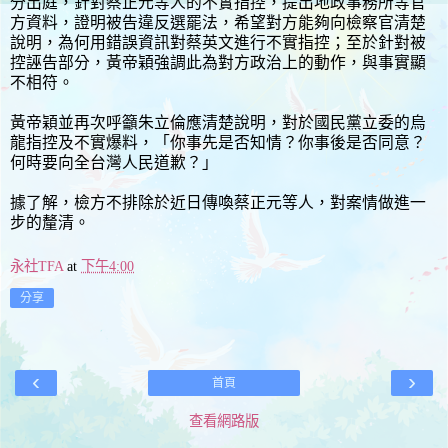
分出庭，針對蔡正元等人的不實指控，提出地政事務所等官
方資料，證明被告違反選罷法，希望對方能夠向檢察官清楚
說明，為何用錯誤資訊對蔡英文進行不實指控；至於針對被
控誣告部分，黃帝穎強調此為對方政治上的動作，與事實顯
不相符。
黃帝穎並再次呼籲朱立倫應清楚說明，對於國民黨立委的烏
龍指控及不實爆料，「你事先是否知情？你事後是否同意？
何時要向全台灣人民道歉？」
據了解，檢方不排除於近日傳喚蔡正元等人，對案情做進一
步的釐清。
永社TFA
at
下午4:00
分享
‹
›
首頁
查看網路版