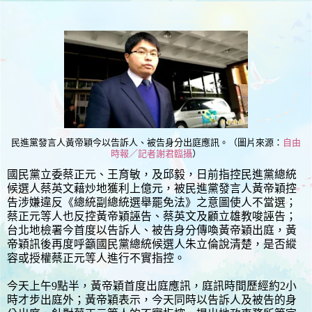
民進黨發言人黃帝穎今以告訴人、被告身分出庭應訊。（圖片來源：
自由
時報／記者謝君臨攝
）
國民黨立委蔡正元、王育敏，及邱毅，日前指控民進黨總統
候選人蔡英文藉炒地獲利上億元，被民進黨發言人黃帝穎控
告涉嫌違反《總統副總統選舉罷免法》之意圖使人不當選；
蔡正元等人也反控黃帝穎誣告、蔡英文及顧立雄教唆誣告；
台北地檢署今首度以告訴人、被告身分傳喚黃帝穎出庭，黃
帝穎訊後再度呼籲國民黨總統候選人朱立倫說清楚，是否縱
容或授權蔡正元等人進行不實指控。
今天上午9點半，黃帝穎首度出庭應訊，庭訊時間歷經約2小
時才步出庭外；黃帝穎表示，今天同時以告訴人及被告的身