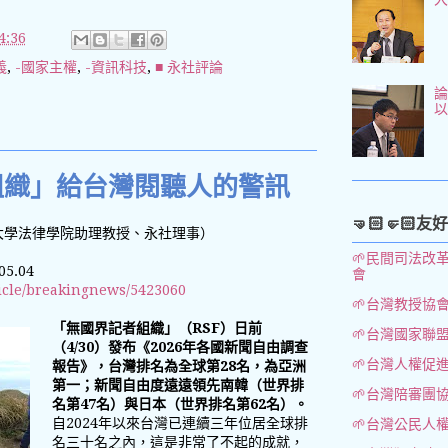
:36
義
,
-國家主權
,
-資訊科技
,
■ 永社評論
論
組織」給台灣閱聽人的警訊
🤜🏻🤛🏻友
大學法律學院助理教授、永社理事）
🌱民間司法改
5.04
會
rticle/breakingnews/5423060
🌱台灣教授協
「無國界記者組織」（RSF）日前
🌱台灣國家聯
（4/30）發布《2026年各國新聞自由調查
🌱台灣人權促
報告》，台灣排名為全球第28名，為亞洲
第一；新聞自由度遠遠領先南韓（世界排
🌱台灣陪審團
名第47名）與日本（世界排名第62名）。
自2024年以來台灣已連續三年位居全球排
🌱台灣公民人
名三十名之內，這是非常了不起的成就，