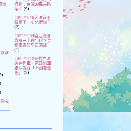
察團
行動：台灣的民主防
衛｜
(9)
2025/1016大法官不
釋憲下一步怎麼辦？
(2)
2025/1204喜迎總統
直選三十週年盼李登
輝圖書館早日落成
(1)
除監察
2025/1212面對立法
失速列車，憲政剎車
該踩就踩「不副署合
憲」
(2)
8)
)
)
事件究