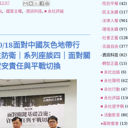
2:07
-性別平權
(42)
由
,
-國家主權
,
-資訊科技
,
■ 永社評論
-民主永續
(117
-法律人權
(961
-環境永續
(97)
-社會正義
(128
0/18面對中國灰色地帶行
-言論自由
(377
主防衛｜系列座談四｜面對關
-資訊科技
(82)
-轉型正義
(15)
資安責任與平戰切換
■ 永社出版
(6)
■ 永社聲明
(62
■ 永社行動
(47
■ 永社評論
(15
■ 永社逐字稿
(
● 活動影音
(80
●募款餐會
(13)