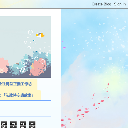
023永社轉型正義工作坊
社 「法政時空講故事」
5
7
2
5