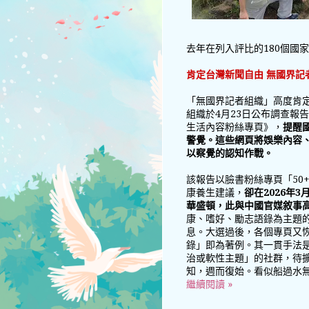
去年在列入評比的180個國
肯定台灣新聞自由 無國界記
「無國界記者組織」高度肯
組織於4月23日公布調查報
生活內容粉絲專頁》，
提醒
警覺。這些網頁將娛樂內容
以察覺的認知作戰。
該報告以臉書粉絲專頁「50
康養生建議，
卻在2026年
華盛頓，此與中國官媒敘事
康、嗜好、勵志語錄為主題
息。大選過後，各個專頁又
錄」即為著例。其一貫手法是先在
治或軟性主題」的社群，待
知，週而復始。看似船過水
繼續閱讀 »