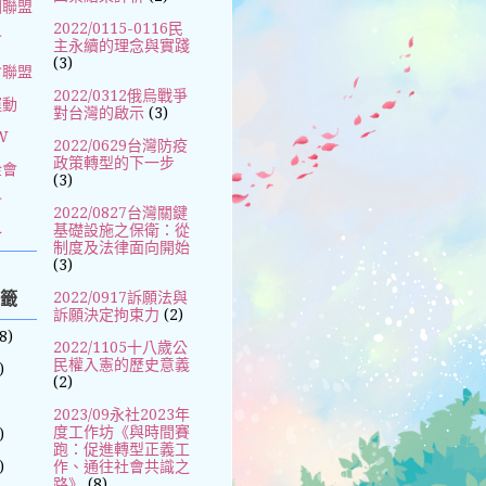
國聯盟
2022/0115-0116民
會
主永續的理念與實踐
(3)
會聯盟
2022/0312俄烏戰爭
運動
對台灣的啟示
(3)
W
2022/0629台灣防疫
政策轉型的下一步
金會
(3)
會
2022/0827台灣關鍵
基礎設施之保衛：從
合
制度及法律面向開始
(3)
標籤
2022/0917訴願法與
訴願決定拘束力
(2)
8)
2022/1105十八歲公
民權入憲的歷史意義
)
(2)
2023/09永社2023年
度工作坊《與時間賽
)
跑：促進轉型正義工
)
作、通往社會共識之
路》
(8)