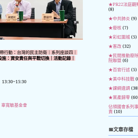
★PR22法庭觀
(8)
★中共肺炎
(9)
★廢核
(7)
★彩虹圍城
(5)
★憲改
(32)
帶行動：台灣的民主防衛｜系列座談四｜
★民間推動廢
設施：資安責任與平戰切換｜
活動記錄｜
院聯盟
(6)
★百官行述
(5)
★美中科技戰
(
3:30~15:30
★課綱違調
(38
★黨產歸零
(60
、
辜寬敏基金會
佔領國會系列
責
(10)
📅文章存檔