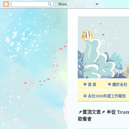
🌟 首 頁
🌟 關於永社
🌻 永社2026年度工作報告
📌置頂文章📌 🌟從 Te
款餐會