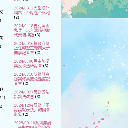
2024/0312大型境外
5)
網路平台應在台落地
(2)
)
2024/0418告別黨國
私兵：以台灣精神取
代黃埔神話
(3)
5)
2024/0516賴政府將
)
上任轉型正義應大步
向前記者會
(2)
2024/0706民主防衛
與反滲透研討會
(3)
2024/0710反對藍白
提案修高罷免難度記
)
者會
(2)
1)
2024/0927反對憲法
訴訟法改惡
(3)
64)
2024/1204反對「不
4)
討論就表決」的國會
亂象
(2)
)
2025/09-10系列座談
｜面對中國灰色地帶