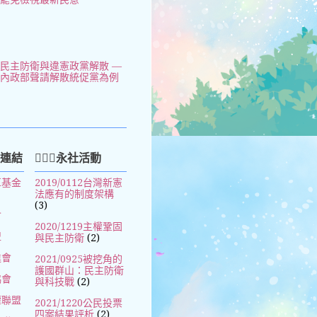
民主防衛與違憲政黨解散 —
以內政部聲請解散統促黨為例
好連結
🧚🏻‍♀️永社活動
革基金
2019/0112台灣新憲
法應有的制度架構
(3)
會
2020/1219主權鞏固
盟
與民主防衛
(2)
進會
2021/0925被挖角的
護國群山：民主防衛
協會
與科技戰
(2)
權聯盟
2021/1220公民投票
四案結果評析
(2)