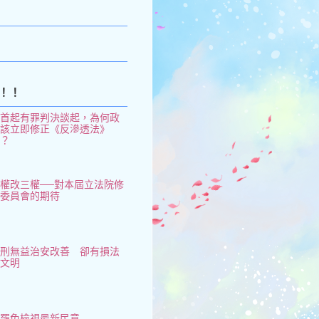
k
！！
從首起有罪判決談起，為何政
府該立即修正《反滲透法》
了？
權改三權──對本屆立法院修
憲委員會的期待
鞭刑無益治安改善 卻有損法
治文明
大罷免檢視最新民意