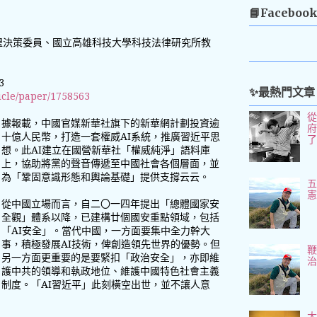
📘Faceboo
盟決策委員、國立高雄科技大學科技法律研究所教
3
✨最熱門文章
ticle/paper/1758563
據報載，中國官媒新華社旗下的新華網計劃投資逾
十億人民幣，打造一套權威AI系統，推廣習近平思
想。此AI建立在國營新華社「權威純淨」語料庫
上，協助將黨的聲音傳遞至中國社會各個層面，並
為「鞏固意識形態和輿論基礎」提供支撐云云。
五
從中國立場而言，自二〇一四年提出「總體國家安
全觀」體系以降，已建構廿個國安重點領域，包括
「AI安全」。當代中國，一方面要集中全力幹大
事，積極發展AI技術，俾創造領先世界的優勢。但
另一方面更重要的是要緊扣「政治安全」，亦即維
護中共的領導和執政地位、維護中國特色社會主義
制度。「AI習近平」此刻橫空出世，並不讓人意