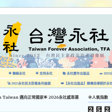
🌟 聯絡永社
🌟 支持永社
📚 永社歷年出版品
✒️ 2
🚀 2025永社民主防衛系列座談
👑【永社出版品】陳傳岳律師於永
am Taiwan 邁向正常國家🌟 2026永社感恩募
🌞人氣指數
2
5
2