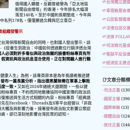
🌱台灣獨立建
值得國人驕傲。反觀曾被譽為「亞太地區
新聞自由燈塔」的香港，今年排名大幅滑
🌱辜寬敏基金
落至140名。至於中國則長期墊底，今年與
🌱公民監督國
家中名列178名，僅僅勝過北韓與厄立垂亞。
🌱法律白話文
者組織發警示
🌱法操 FOLLA
定台灣保障新聞自由的同時，也對國人發出警示。該
🌱司法微光基
告-《從養生到政治：中國如何透過數位行銷滲透台灣
國人必須對許多看似與政治無關的臉書粉絲專頁有所
🌱冤獄平反協
、假資訊與政治訊息混合使用，正在對閱聽人進行難
🌱經濟民主連
+健康人生」為例，該專頁原本是為年長讀者推送健
📑文章分類
3月發布一篇長篇分析，指出德黑蘭無需在軍事上擊敗
高度一致。
又如在2024年總統大選期間，一些以健
-司法正義
(130
的粉絲專頁，不約而同地散播協同中國宣傳的政治訊
恢復推送與生活方式相關的內容，粉絲專頁「經典語
-國家主權
(396
Facebook、Threads及X等平台經營以「非政
-國際串聯
(13)
擴大觸及與影響力後，接著發布政治貼文影響公眾認
無痕，卻已深刻地影響台灣民眾的認知。
-媒體自由
(124
-居住正義
(144