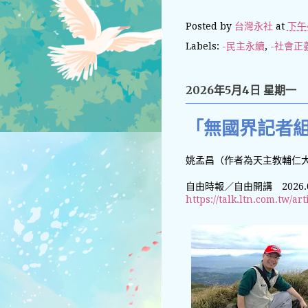
Posted by
台灣永社
at
下午4
Labels:
-民主永續
,
-社會正
2026年5月4日 星期一
「無國界記者
姚孟昌（作者為天主教輔仁
自由時報／自由開講 2026.0
https://talk.ltn.com.tw/a