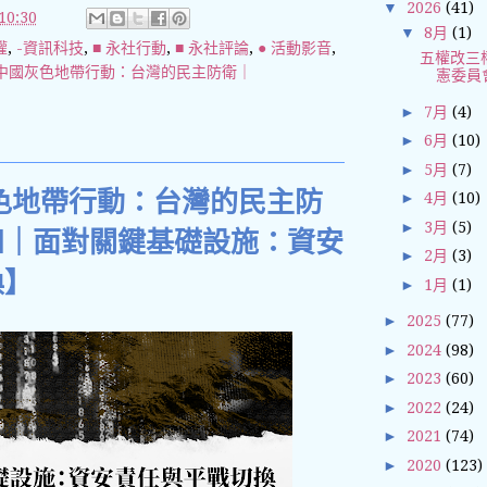
▼
2026
(41)
0:30
▼
8月
(1)
權
,
-資訊科技
,
■ 永社行動
,
■ 永社評論
,
● 活動影音
,
五權改三
｜面對中國灰色地帶行動：台灣的民主防衛｜
憲委員
►
7月
(4)
►
6月
(10)
►
5月
(7)
色地帶行動：台灣的民主防
►
4月
(10)
►
3月
(5)
四｜面對關鍵基礎設施：資安
►
2月
(3)
換】
►
1月
(1)
►
2025
(77)
►
2024
(98)
►
2023
(60)
►
2022
(24)
►
2021
(74)
►
2020
(123)