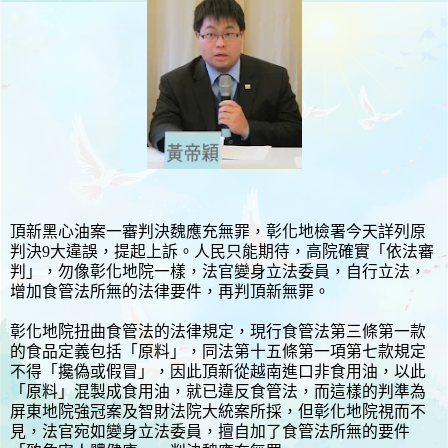
頂新黑心油案一審判決魏應充無罪，彰化地檢署今天詳列原
判決9大違誤，提起上訴。人民只能期待，高院確實「依法審
判」，勿像彰化地院一樣，法官變身立法委員，自行立法，
增加食管法所無的法律要件，再判頂新無罪。
彰化地院扭曲食管法的法律規定，現行食管法第三條第一款
的食品定義包括「原料」，同法第十五條第一項第七款規定
不得「攙偽或假冒」，因此頂新從越南進口非食用油，以此
「原料」混製成食用油，就已違反食管法，而這樣的判準為
屏東地院強冠案及智財法院大統案所採，但彰化地院視而不
見，法官宛如變身立法委員，擅自加了食管法所無的要件