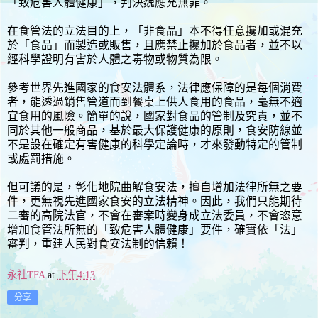
「致危害人體健康」，判決魏應充無罪。
在食管法的立法目的上，「非食品」本不得任意攙加或混充
於「食品」而製造或販售，且應禁止攙加於食品者，並不以
經科學證明有害於人體之毒物或物質為限。
參考世界先進國家的食安法體系，法律應保障的是每個消費
者，能透過銷售管道而到餐桌上供人食用的食品，毫無不適
宜食用的風險。簡單的說，國家對食品的管制及究責，並不
同於其他一般商品，基於最大保護健康的原則，食安防線並
不是設在確定有害健康的科學定論時，才來發動特定的管制
或處罰措施。
但可議的是，彰化地院曲解食安法，擅自增加法律所無之要
件，更無視先進國家食安的立法精神。因此，我們只能期待
二審的高院法官，不會在審案時變身成立法委員，不會恣意
增加食管法所無的「致危害人體健康」要件，確實依「法」
審判，重建人民對食安法制的信賴！
永社TFA
at
下午4:13
分享