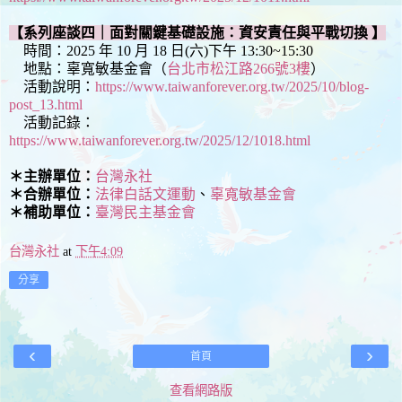
【系列座談四｜面對關鍵基礎設施：資安責任與平戰切換 】
時間：2025 年 10 月 18 日(六)下午 13:30~15:30
地點：辜寬敏基金會（
台北市松江路266號3樓
）
活動說明：
https://www.taiwanforever.org.tw/2025/10/blog-
post_13.html
活動記錄：
https://www.taiwanforever.org.tw/2025/12/1018.html
＊主辦單位：
台灣永社
＊合辦單位：
法律白話文運動
、
辜寬敏基金會
＊補助單位：
臺灣民主基金會
台灣永社
at
下午4:09
分享
‹
›
首頁
查看網路版