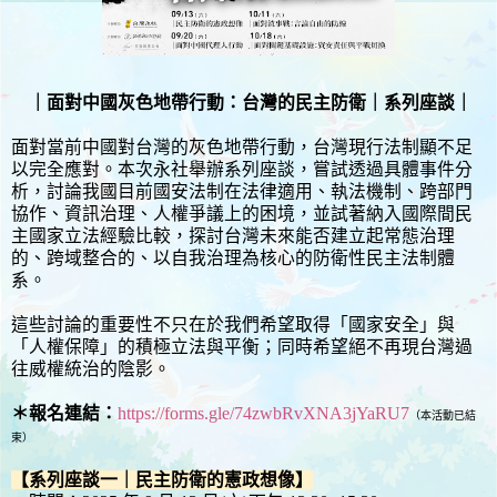
｜面對中國灰色地帶行動：台灣的民主防衛｜系列座談｜
面對當前中國對台灣的灰色地帶行動，台灣現行法制顯不足
以完全應對。本次永社舉辦系列座談，嘗試透過具體事件分
析，討論我國目前國安法制在法律適用、執法機制、跨部門
協作、資訊治理、人權爭議上的困境，並試著納入國際間民
主國家立法經驗比較，探討台灣未來能否建立起常態治理
的、跨域整合的、以自我治理為核心的防衛性民主法制體
系。
這些討論的重要性不只在於我們希望取得「國家安全」與
「人權保障」的積極立法與平衡；同時希望絕不再現台灣過
往威權統治的陰影。
＊報名連結：
https://forms.gle/74zwbRvXNA3jYaRU7
（本活動已結
束）
【系列座談一｜民主防衛的憲政想像】