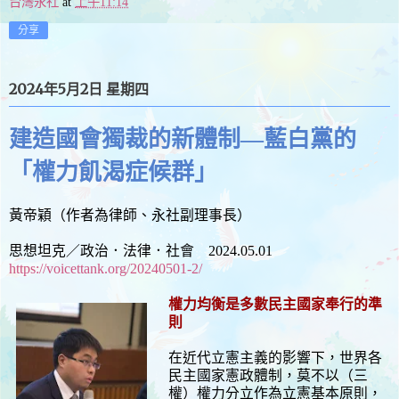
台灣永社
at
上午11:14
分享
2024年5月2日 星期四
建造國會獨裁的新體制—藍白黨的
「權力飢渴症候群」
黃帝穎（作者為律師、永社副理事長）
思想坦克／政治．法律．社會 2024.05.01
https://voicettank.org/20240501-2/
權力均衡是多數民主國家奉行的準
則
在近代立憲主義的影響下，世界各
民主國家憲政體制，莫不以（三
權）權力分立作為立憲基本原則，