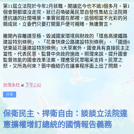
第11屆立法院於今年2月就職，開議迄今也不過3個多月，第1
個會期都還沒走完，就已召喚破萬民眾自發性集結立法院周
遭抗議的壯闊場景。事實就擺在那裡，這個相當不光彩的另
類成就，立委們只要打開窗戶便可親睹，無庸贅言。
撇開內容離譜至極、毀滅國家環境與財政的「環島高速鐵路
建設特別條例」、「花東快速公路建設特別條例」、「國道6
號東延花蓮建設特別條例」3大草案外，國會具有直接民主正
當性，代表民意，監督中央政府施政。照理來說，提升國會
監督效能的國會改革法案，理應受民眾喝采支持。民眾之
怒，又所為何來？箇中癥結仍在議事程序面上出了問題。
台灣永社
at
下午2:02
分享
保衛民主、捍衛自由：談談立法院違
憲擴權增訂總統的國情報告義務