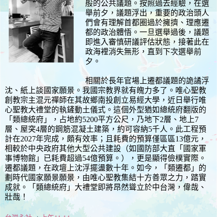
般的公共議題。按照過去經驗，在選
舉前夕，議題浮出，重要的政治頭人
們會有理解首都圈過於擁擠、理應遷
都的政治體悟。一旦選舉過後，議題
即進入審慎研議評估狀態，接著此在
政海裡消失無形，直到下次選舉前
夕。
相關於長年官場上遷都議題的詭譎浮
沈、紙上談國家願景。我國宗教界就有魄力多了。唯心聖教
創教宗主混元禪師在其故鄉南投創立易經大學，近日舉行唯
心聖教大禮堂的執鏟動土儀式。這個外型猶如總統府翻版的
「類總統府」，占地約5200平方公尺，乃地下2層、地上7
層、屋突4層的鋼筋混凝土建築，約可容納5千人。此工程預
計在2027年完成，頗有效率；且耗費的預算僅區區13億元，
相較於中央政府其他大型公共建設（如國防部大直「國家軍
事博物館」已耗費超過54億預算。），更是顯得儉樸實際。
遷都議題，在政壇上沈浮擺盪數十年。如今，「類遷都」的
劃時代國家願景願景，由唯心聖教集結十方善眾之力，踏實
成就。「類總統府」大禮堂即將昂然聳立於中台灣，偉哉、
壯哉！