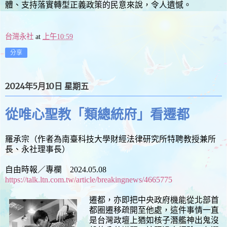
體、支持落實轉型正義政策的民意來說，令人遺憾。
台灣永社
at
上午10:59
分享
2024年5月10日 星期五
從唯心聖教「類總統府」看遷都
羅承宗（作者為南臺科技大學財經法律研究所特聘教授兼所
長、永社理事長）
自由時報／專欄 2024.05.08
https://talk.ltn.com.tw/article/breakingnews/4665775
遷都，亦即把中央政府機能從北部首
都圈遷移疏開至他處，這件事情一直
是台灣政壇上猶如核子潛艦神出鬼沒