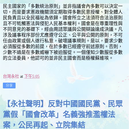
民主國家的「多數統治原則」並非指議會內多數可以決定一
切，而是要求憲政機關須定期取得多數民意授權、對全體人
民負責且以全民福祉為依歸。國會所立之法須符合法治原則
且不可牴觸憲法與侵犯人民基本權利。國會是在尊重理性與
不同意見的基礎下，經由周諮眾議與公開辯論達成決議。凡
涉及議事程序部份尤應遵守公正、公平與公開的原則，不可
任由政黨或個人遂行私意，破壞議事規則。是以，要求少數
必須服從多數的前提，在於多數已經遵守前述原則。否則，
少數不過是在多數威嚇下被迫服從。一個僅知少數服從多數
的立法委員，他認可的並非民主國會而是極權蘇維埃。
台灣永社
at
下午5:05
分享
【永社聲明】反對中國國民黨、民眾
黨假「國會改革」名義強推濫權法
案，公民再起、立院集結