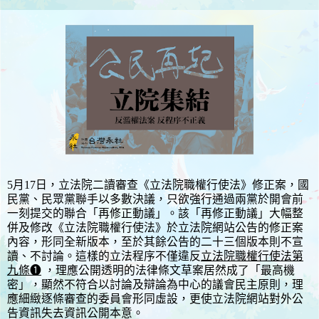
5月17日，立法院二讀審查《立法院職權行使法》修正案，國
民黨、民眾黨聯手以多數決議，只欲強行通過兩黨於開會前
一刻提交的聯合「再修正動議」。該「再修正動議」大幅整
併及修改《立法院職權行使法》於立法院網站公告的修正案
內容，形同全新版本，至於其餘公告的二十三個版本則不宣
讀、不討論。這樣的立法程序不僅違反
立法院職權行使法第
九條❶
，理應公開透明的法律條文草案居然成了「最高機
密」，顯然不符合以討論及辯論為中心的議會民主原則，理
應細緻逐條審查的委員會形同虛設，更使立法院網站對外公
告資訊失去資訊公開本意。