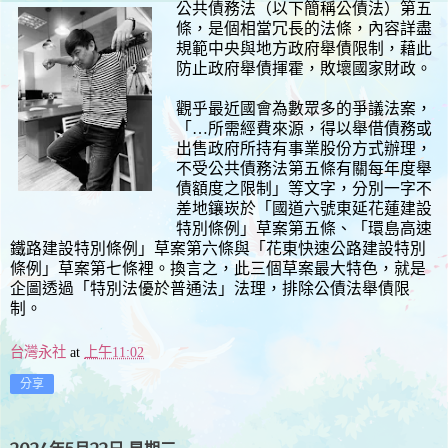
公共債務法（以下簡稱公債法）第五
條，是個相當冗長的法條，內容詳盡
規範中央與地方政府舉債限制，藉此
防止政府舉債揮霍，敗壞國家財政。
觀乎最近國會為數眾多的爭議法案，
「…所需經費來源，得以舉借債務或
出售政府所持有事業股份方式辦理，
不受公共債務法第五條有關每年度舉
債額度之限制」等文字，分別一字不
差地鑲崁於「國道六號東延花蓮建設
特別條例」草案第五條、「環島高速
鐵路建設特別條例」草案第六條與「花東快速公路建設特別
條例」草案第七條裡。換言之，此三個草案最大特色，就是
企圖透過「特別法優於普通法」法理，排除公債法舉債限
制。
台灣永社
at
上午11:02
分享