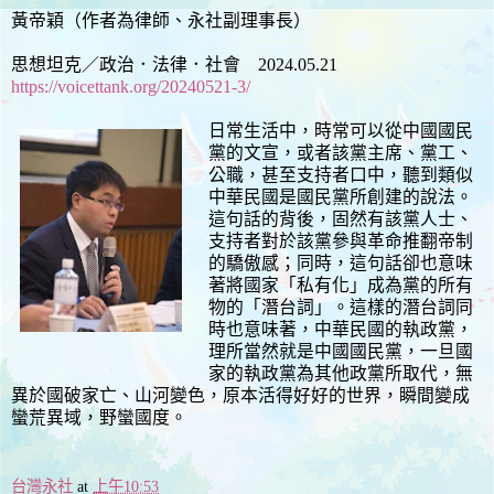
黃帝穎（作者為律師、永社副理事長）
思想坦克／政治．法律．社會 2024.05.21
https://voicettank.org/20240521-3/
日常生活中，時常可以從中國國民
黨的文宣，或者該黨主席、黨工、
公職，甚至支持者口中，聽到類似
中華民國是國民黨所創建的說法。
這句話的背後，固然有該黨人士、
支持者對於該黨參與革命推翻帝制
的驕傲感；同時，這句話卻也意味
著將國家「私有化」成為黨的所有
物的「潛台詞」。這樣的潛台詞同
時也意味著，中華民國的執政黨，
理所當然就是中國國民黨，一旦國
家的執政黨為其他政黨所取代，無
異於國破家亡、山河變色，原本活得好好的世界，瞬間變成
蠻荒異域，野蠻國度。
台灣永社
at
上午10:53