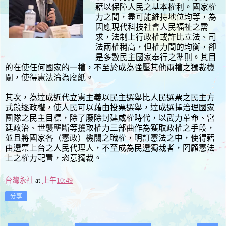
藉以保障人民之基本權利。國家權
力之間，盡可能維持地位均等，為
因應現代科技社會人民福祉之需
求，法制上行政權或許比立法、司
法兩權稍高，但權力間的均衡，卻
是多數民主國家奉行之準則。其目
的在使任何國家的一權，不至於成為強壓其他兩權之獨裁機
關，使得憲法淪為廢紙。
其次，為達成近代立憲主義以民主選舉比人民選票之民主方
式競逐政權，使人民可以藉由投票選舉，達成選擇治理國家
團隊之民主目標，除了廢除封建威權時代，以武力革命、宮
廷政治、世襲壟斷等攫取權力三部曲作為獲取政權之手段，
並且將國家各（憲政）機關之職權，明訂憲法之中，使得藉
由選票上台之人民代理人，不至成為民選獨裁者，罔顧憲法
上之權力配置，恣意獨裁。
台灣永社
at
上午10:49
分享