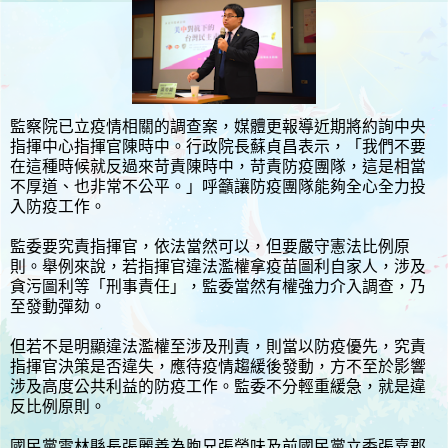
監察院已立疫情相關的調查案，媒體更報導近期將約詢中央
指揮中心指揮官陳時中。行政院長蘇貞昌表示，「我們不要
在這種時候就反過來苛責陳時中，苛責防疫團隊，這是相當
不厚道、也非常不公平。」呼籲讓防疫團隊能夠全心全力投
入防疫工作。
監委要究責指揮官，依法當然可以，但要嚴守憲法比例原
則。舉例來說，若指揮官違法濫權拿疫苗圖利自家人，涉及
貪污圖利等「刑事責任」，監委當然有權強力介入調查，乃
至發動彈劾。
但若不是明顯違法濫權至涉及刑責，則當以防疫優先，究責
指揮官決策是否違失，應待疫情趨緩後發動，方不至於影響
涉及高度公共利益的防疫工作。監委不分輕重緩急，就是違
反比例原則。
國民黨雲林縣長張麗善為胞兄張榮味及前國民黨立委張嘉郡