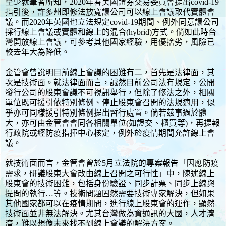
至少就筆者所知，2020年春美國證券交易委員會提出covid-19
指引後，許多州即修法放寬讓公司可以線上會議取代實體會
議。而2020年英國也立法規定covid-19期間、例外同意讓公司
採行線上會議或實體和線上的混合(hybrid)方式。倘如此時台
灣開放線上會議，可參考其他國家經驗，用優捨劣，風險已
較去年大為降低。
金管會曾說明目前線上會議的困難有二，首先是法律面，其
次是技術面。就法律面而言，誠然目前公司法有規定，公開
發行公司的股東會議不可視訊舉行，但除了修法之外，相關
單位既可援引依特別條例、停止股東會召開的法規適用，似
乎亦可同樣援引特別條例提出暫行處置。倘若茲事過於體
大，亦可由金管會會同各相關單位(如證交、櫃買等)，再提報
行政院或經防疫指揮中心核定，例外於疫情期間允許線上會
議。
就技術面而言，金管會曾於5月立法院的專案報告「因應防疫
需求，研議股東大會改由線上召開之可行性」中，陳述線上
股東會的技術困難，包括身份驗證、同步計票、同步上線與
提問的執行…等。技術問題固然需要技術專家解決，但如果
其他國家都可以在疫情期間，進行線上股東會的運作，顯然
技術面並非無法解決。尤其台灣做為資通訊的大國，人才濟
濟，難以想像未來找不到線上會議的解決方案。