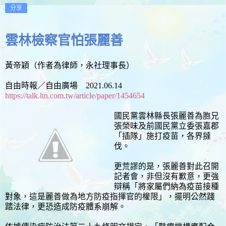
分享
雲林檢察官怕張麗善
黃帝穎（作者為律師，永社理事長）
自由時報／自由廣場 2021.06.14
https://talk.ltn.com.tw/article/paper/1454654
國民黨雲林縣長張麗善為胞兄
張榮味及前國民黨立委張嘉郡
「插隊」施打疫苗，各界撻
伐。
更荒謬的是，張麗善對此召開
記者會，非但沒有歉意，更強
辯稱「將家屬們納為疫苗接種
對象，這是麗善做為地方防疫指揮官的權限」，擺明公然踐
踏法律，更恐造成防疫體系崩解。