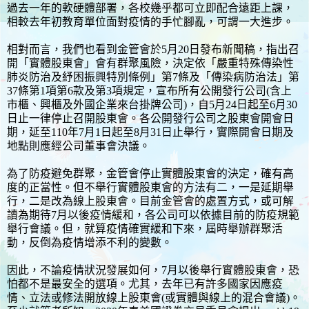
過去一年的軟硬體部署，各校幾乎都可立即配合遠距上課，
相較去年初教育單位面對疫情的手忙腳亂，可謂一大進步。
相對而言，我們也看到金管會於5月20日發布新聞稿，指出召
開「實體股東會」會有群聚風險，決定依「嚴重特殊傳染性
肺炎防治及紓困振興特別條例」第7條及「傳染病防治法」第
37條第1項第6款及第3項規定，宣布所有公開發行公司(含上
市櫃、興櫃及外國企業來台掛牌公司)，自5月24日起至6月30
日止一律停止召開股東會。各公開發行公司之股東會開會日
期，延至110年7月1日起至8月31日止舉行，實際開會日期及
地點則應經公司董事會決議。
為了防疫避免群聚，金管會停止實體股東會的決定，確有高
度的正當性。但不舉行實體股東會的方法有二，一是延期舉
行，二是改為線上股東會。目前金管會的處置方式，或可解
讀為期待7月以後疫情緩和，各公司可以依據目前的防疫規範
舉行會議。但，就算疫情確實緩和下來，屆時舉辦群聚活
動，反倒為疫情增添不利的變數。
因此，不論疫情狀況發展如何，7月以後舉行實體股東會，恐
怕都不是最安全的選項。尤其，去年已有許多國家因應疫
情、立法或修法開放線上股東會(或實體與線上的混合會議)。