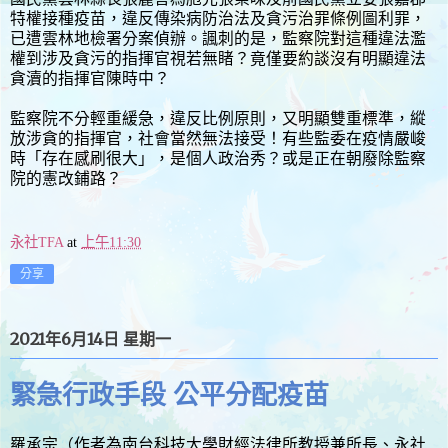
特權接種疫苗，違反傳染病防治法及貪污治罪條例圖利罪，
已遭雲林地檢署分案偵辦。諷刺的是，監察院對這種違法濫
權到涉及貪污的指揮官視若無睹？竟僅要約談沒有明顯違法
貪瀆的指揮官陳時中？
監察院不分輕重緩急，違反比例原則，又明顯雙重標準，縱
放涉貪的指揮官，社會當然無法接受！有些監委在疫情嚴峻
時「存在感刷很大」，是個人政治秀？或是正在朝廢除監察
院的憲改鋪路？
永社TFA
at
上午11:30
分享
2021年6月14日 星期一
緊急行政手段 公平分配疫苗
羅承宗（作者為南台科技大學財經法律所教授兼所長、永社