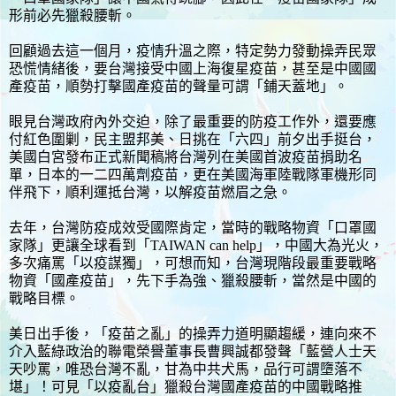
形前必先獵殺腰斬。
回顧過去這一個月，疫情升溫之際，特定勢力發動操弄民眾
恐慌情緒後，要台灣接受中國上海復星疫苗，甚至是中國國
產疫苗，順勢打擊國產疫苗的聲量可謂「鋪天蓋地」。
眼見台灣政府內外交迫，除了最重要的防疫工作外，還要應
付紅色圍剿，民主盟邦美、日挑在「六四」前夕出手挺台，
美國白宮發布正式新聞稿將台灣列在美國首波疫苗捐助名
單，日本的一二四萬劑疫苗，更在美國海軍陸戰隊軍機形同
伴飛下，順利運抵台灣，以解疫苗燃眉之急。
去年，台灣防疫成效受國際肯定，當時的戰略物資「口罩國
家隊」更讓全球看到「TAIWAN can help」，中國大為光火，
多次痛罵「以疫謀獨」，可想而知，台灣現階段最重要戰略
物資「國產疫苗」，先下手為強、獵殺腰斬，當然是中國的
戰略目標。
美日出手後，「疫苗之亂」的操弄力道明顯趨緩，連向來不
介入藍綠政治的聯電榮譽董事長曹興誠都發聲「藍營人士天
天吵罵，唯恐台灣不亂，甘為中共犬馬，品行可謂墮落不
堪」！可見「以疫亂台」獵殺台灣國產疫苗的中國戰略推