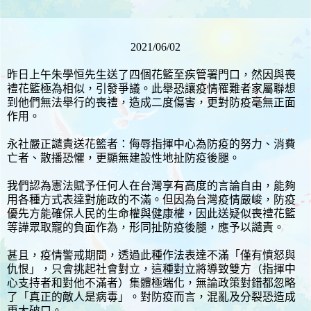
2021/06/02
昨日上午朱學恒先生送了四個花籃至疾管署門口，然因與喪
禮花籃極為相似，引發爭議。此舉恐讓疫情罹難者家屬聯想
到他們無法舉行的喪禮，造成二度傷害，更對防疫毫無正面
作用。
永社嚴正譴責送花籃者：侮辱指揮中心為防疫的努力、消費
亡者、散播恐懼，更顯無建設性地扯防疫後腿。
我們認為憲法賦予任何人在台灣享有高度的言論自由，能夠
用各種方式表達對施政的不滿。但因為台灣疫情嚴峻，防疫
優先方能確保人民的生命權與健康權，因此送疑似喪禮花籃
等譁眾取寵的負面作為，形同扯防疫後腿，應予以譴責。
甚且，疫情警戒期間，透過此種作法表達不滿「僅有憤怒與
仇恨」，只會挑起社會對立，這種對立將導致雙方（指揮中
心支持者和對他不滿者）集體極端化，無論政策對錯都忽略
了「真正的敵人是病毒」。對防疫而言，混亂及分裂恐造成
更大破口。