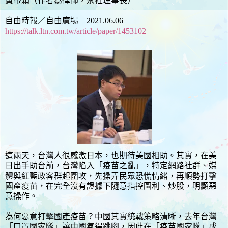
黃帝穎（作者為律師，永社理事長）
自由時報／自由廣場 2021.06.06
https://talk.ltn.com.tw/article/paper/1453102
這兩天，台灣人很感激日本，也期待美國相助。其實，在美
日出手助台前，台灣陷入「疫苗之亂」，特定網路社群、媒
體與紅藍政客群起圍攻，先操弄民眾恐慌情緒，再順勢打擊
國產疫苗，在完全沒有證據下隨意指控圖利、炒股，明顯惡
意操作。
為何惡意打擊國產疫苗？中國其實統戰策略清晰，去年台灣
「口罩國家隊」讓中國氣得跳腳，因此在「疫苗國家隊」成