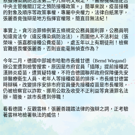
依據傳染病防治法第二十九條明文規定，「醫療機構應配合
中央主管機關訂定之預防接種政策。」簡單來說，疫苗接種
的對象及順序等政策事權，專屬中央權力，法律白紙黑字，
張麗善竟強辯是地方指揮官權限，簡直目無法紀！
事實上，貪污治罪條例第五條規定公務員圖利罪，公務員明
知違背法令（違反傳染病防治法），而圖他人不法利益（張
榮味、張嘉郡接種公費疫苗），處五年以上有期徒刑！檢察
官難道畏懼張麗善，否則豈能毫無偵查作為？
今年二月，德國中部城市哈勒市長維甘德（Bernd Wiegand）
辦公室遭到檢警搜索，原因是市府官員「插隊」提前接種武
漢肺炎疫苗，遭質疑特權，不符合德國聯邦政府保障優先安
排醫療衛生人員、老年人等接種疫苗的排序。市長維甘德當
時辯稱，改變排序安排市府官員優先接種疫苗是市長權限，
仍被檢察官以詐欺、挪用公款及收受不正利益等貪瀆罪名法
辦。隨後，該市長遭到停職！
看看德國，反觀雲林！張麗善踐踏法律的強辯之詞，正考驗
著雲林地檢署執法的威信！