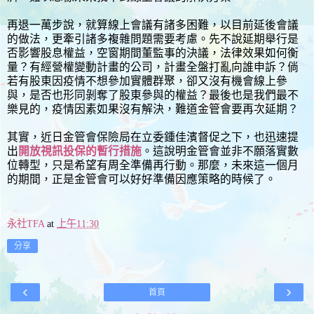
再退一萬步說，就算線上會議有諸多困難，以目前延後會議
的做法，更牽引諸多複雜問題需要考慮。先不說延期舉行是
否影響股息權益，空窗期間董監事的決議，法律效果如何衡
量？有經營權變動計畫的公司，計畫全盤打亂向誰申訴？倘
若有股東因疫情不想參加實體群聚，卻又沒有機會線上參
與，是否也形同剝奪了股東參與的權益？最後也是我們最不
樂見的，疫情因素如果沒有解決，難道金管會要再次延期？
其實，近日金管會保險局在立委鍾佳濱督促之下，也迅速提
出
開放視訊投保的暫行措施
。這說明金管會並非不願落實數
位轉型，只是希望有周全準備再行動。那麼，未來這一個月
的期間，正是金管會可以好好準備因應策略的時候了。
永社TFA
at
上午11:30
分享
‹
›
首頁