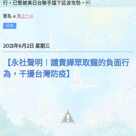
行，已暫被美日台聯手擋下這波攻勢。
匿名
at
晚上7:10
分享
2021年6月2日 星期三
【永社聲明︱譴責譁眾取寵的負面行
為，干擾台灣防疫】