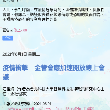
因此，永社呼籲，在疫情危急時刻，切勿讓情緒性、仇恨性
言論、假訊息、送疑似喪禮花籃等侮辱或恐嚇的負面作為，
干擾防疫該有的專業與理性判斷。
匿名
at
晚上7:00
分享
2021年6月1日 星期二
疫情衝擊 金管會應加速開放線上會
議
江雅綺（作者為台北科技大學智慧科技法律政策研究中心主
任、永社理事）
上報／政經交鋒 2021.06.01
https://www.upmedia.mg/news_info.php?SerialNo=114621