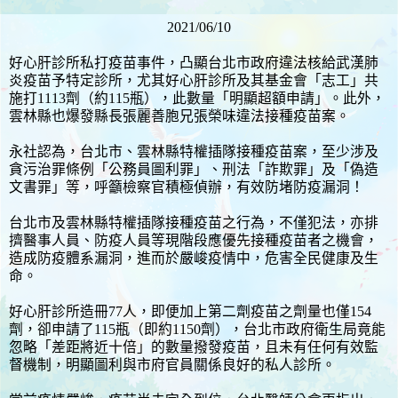
2021/06/10
好心肝診所私打疫苗事件，凸顯台北市政府違法核給武漢肺
炎疫苗予特定診所，尤其好心肝診所及其基金會「志工」共
施打1113劑（約115瓶），此數量「明顯超額申請」。此外，
雲林縣也爆發縣長張麗善胞兄張榮味違法接種疫苗案。
永社認為，台北市、雲林縣特權插隊接種疫苗案，至少涉及
貪污治罪條例「公務員圖利罪」、刑法「詐欺罪」及「偽造
文書罪」等，呼籲檢察官積極偵辦，有效防堵防疫漏洞！
台北市及雲林縣特權插隊接種疫苗之行為，不僅犯法，亦排
擠醫事人員、防疫人員等現階段應優先接種疫苗者之機會，
造成防疫體系漏洞，進而於嚴峻疫情中，危害全民健康及生
命。
好心肝診所造冊77人，即便加上第二劑疫苗之劑量也僅154
劑，卻申請了115瓶（即約1150劑），台北市政府衛生局竟能
忽略「差距將近十倍」的數量撥發疫苗，且未有任何有效監
督機制，明顯圖利與市府官員關係良好的私人診所。