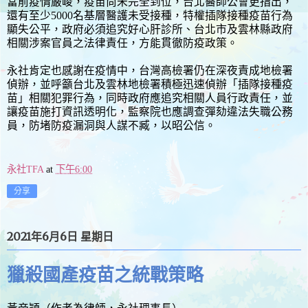
當前疫情嚴峻，疫苗尚未完全到位，台北醫師公會更指出，
還有至少5000名基層醫護未受接種，特權插隊接種疫苗行為
顯失公平，政府必須追究好心肝診所、台北市及雲林縣政府
相關涉案官員之法律責任，方能貫徹防疫政策。
永社肯定也感謝在疫情中，台灣高檢署仍在深夜責成地檢署
偵辦，並呼籲台北及雲林地檢署積極迅速偵辦「插隊接種疫
苗」相關犯罪行為，同時政府應追究相關人員行政責任，並
讓疫苗施打資訊透明化，監察院也應調查彈劾違法失職公務
員，防堵防疫漏洞與人謀不臧，以昭公信。
永社TFA
at
下午6:00
分享
2021年6月6日 星期日
獵殺國產疫苗之統戰策略