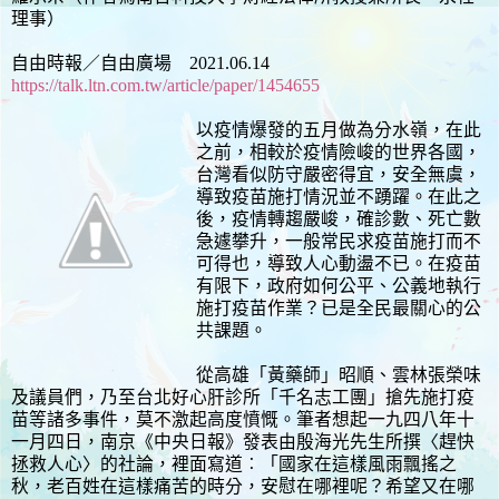
理事）
自由時報／自由廣場 2021.06.14
https://talk.ltn.com.tw/article/paper/1454655
以疫情爆發的五月做為分水嶺，在此
之前，相較於疫情險峻的世界各國，
台灣看似防守嚴密得宜，安全無虞，
導致疫苗施打情況並不踴躍。在此之
後，疫情轉趨嚴峻，確診數、死亡數
急遽攀升，一般常民求疫苗施打而不
可得也，導致人心動盪不已。在疫苗
有限下，政府如何公平、公義地執行
施打疫苗作業？已是全民最關心的公
共課題。
從高雄「黃藥師」昭順、雲林張榮味
及議員們，乃至台北好心肝診所「千名志工團」搶先施打疫
苗等諸多事件，莫不激起高度憤慨。筆者想起一九四八年十
一月四日，南京《中央日報》發表由殷海光先生所撰〈趕快
拯救人心〉的社論，裡面寫道︰「國家在這樣風雨飄搖之
秋，老百姓在這樣痛苦的時分，安慰在哪裡呢？希望又在哪