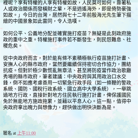
裡呢？享有特權的人享有特權如故，人民莫可如何。靠著私
人或政治關係而發橫財之輩，不是逍遙海外，即是倚勢豪強
如故。」今日的台灣，居然與七十二年前殷海光先生筆下描
繪的中國景象如此雷同，令人浩嘆。
如何公平、公義地分配並確實施打疫苗？無疑是此刻政府施
政的重中之重。特權施打事件若不斷發生，則民怨難息、社
稷危矣。
從中央政府而言，對於能有條不紊積極執行疫苗施打計畫、
安撫人心的縣市政府，當然要繼續保持密切合作協力，團結
抗疫。但對於極少數慌亂無章法、甚至將防疫當作政治歌廳
秀場的縣市政府，筆者建議：中央政府與其用政治口水交
鋒，倒不如應考慮善用一切緊急行政手段（如一條鞭的警政
系統、國防、國稅行政系統、國立高中大學系統），一舉跳
過地方行政，直接針對地方住民執行施打計畫，俾保護國民
免於無能地方施政拖累，並藉以平息人心。這一點，值得中
央政府拿出魄力與想像力，趕快做出明快決斷為是。
匿名
at
上午11:00