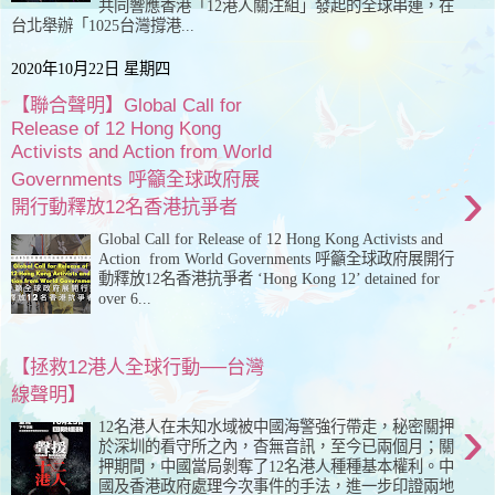
共同響應香港「12港人關注組」發起的全球串連，在
台北舉辦「1025台灣撐港...
2020年10月22日 星期四
【聯合聲明】Global Call for
Release of 12 Hong Kong
Activists and Action from World
›
Governments 呼籲全球政府展
開行動釋放12名香港抗爭者
Global Call for Release of 12 Hong Kong Activists and
Action from World Governments 呼籲全球政府展開行
動釋放12名香港抗爭者 ‘Hong Kong 12’ detained for
over 6...
【拯救12港人全球行動──台灣
線聲明】
›
12名港人在未知水域被中國海警強行帶走，秘密關押
於深圳的看守所之內，杳無音訊，至今已兩個月；關
押期間，中國當局剝奪了12名港人種種基本權利。中
國及香港政府處理今次事件的手法，進一步印證兩地