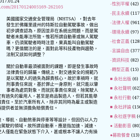
.01.24
-性別平權
(42)
es.com/20170124005169-262105
-民主永續
(117
美國國家交通安全管理局（NHTSA），對去年
-法律人權
(961
發生於佛羅里達州的特斯拉自動駕駛事故，做出
初步調查認為，原因並非在系統出問題，而是駕
-環境永續
(97)
駛者未能專注所致。惟若所謂自動車或無人駕駛
-社會正義
(128
車，仍須駕駛者時時注意，果真能叫自動駕駛
嗎？更值關注的是，面對此等科技產物與趨勢，
-言論自由
(377
法制又該如何調整？
-資訊科技
(82)
關於自動車最須被面對的課題，即是發生事故時
-轉型正義
(15)
法律責任的歸屬。傳統上，對交通安全的規範乃
是以駕駛人的過失為歸責核心。故於車禍時，就
■ 永社出版
(6)
刑事責任來說，基於罪止一身原則，就只能以肇
■ 永社聲明
(62
事者為處罰對象。而就民事責任來說，除駕駛人
定有過失的雇用人，甚至是商品製造人，但若其能舉
■ 永社行動
(47
償責任。至於汽車所有人，除非其同時為雇主或製造
■ 永社評論
(15
輛提供者並無須擔負賠償責任。
■ 永社逐字稿
(
速、導航、自動煞車與停車等等設計，但因仍以人力
● 活動影音
(80
動駕駛的領域。故所謂自動車，應是指加速、減速、
駛人僅能在緊急狀態下介入，甚或根本不讓人力有操
●募款餐會
(13)