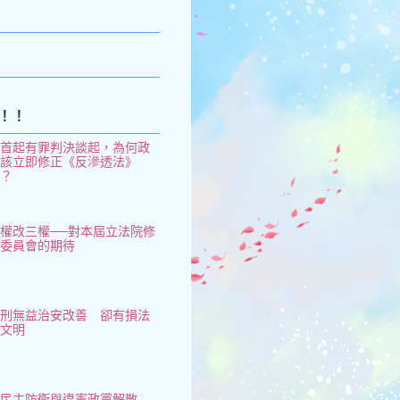
k
！！
從首起有罪判決談起，為何政
府該立即修正《反滲透法》
了？
權改三權──對本屆立法院修
憲委員會的期待
鞭刑無益治安改善 卻有損法
治文明
民主防衛與違憲政黨解散 —