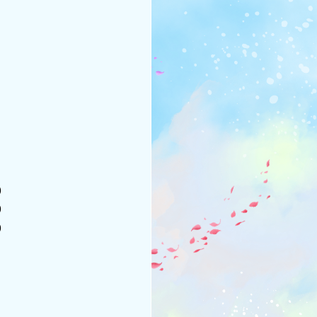
)
)
)