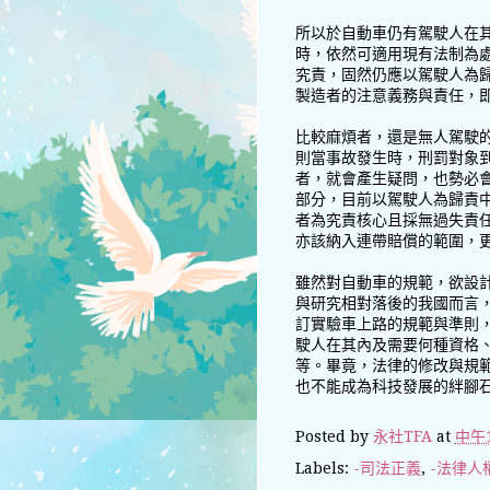
所以於自動車仍有駕駛人在
時，依然可適用現有法制為
究責，固然仍應以駕駛人為
製造者的注意義務與責任，
比較麻煩者，還是無人駕駛
則當事故發生時，刑罰對象
者，就會產生疑問，也勢必
部分，目前以駕駛人為歸責
者為究責核心且採無過失責
亦該納入連帶賠償的範圍，
雖然對自動車的規範，欲設
與研究相對落後的我國而言
訂實驗車上路的規範與準則
駛人在其內及需要何種資格
等。畢竟，法律的修改與規
也不能成為科技發展的絆腳
Posted by
永社TFA
at
中午1
Labels:
-司法正義
,
-法律人