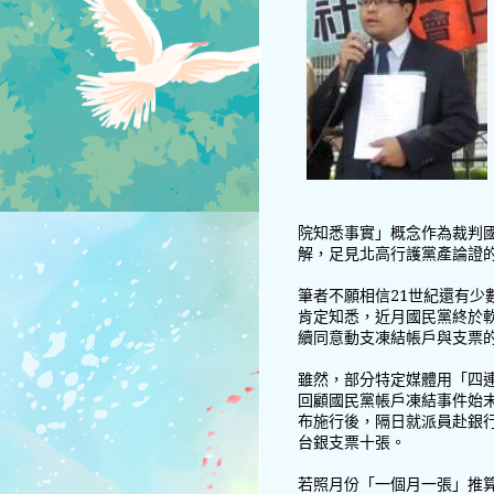
院知悉事實」概念作為裁判
解，足見北高行護黨產論證
筆者不願相信21世紀還有少
肯定知悉，近月國民黨終於
續同意動支凍結帳戶與支票
雖然，部分特定媒體用「四
回顧國民黨帳戶凍結事件始
布施行後，隔日就派員赴銀
台銀支票十張。
若照月份「一個月一張」推