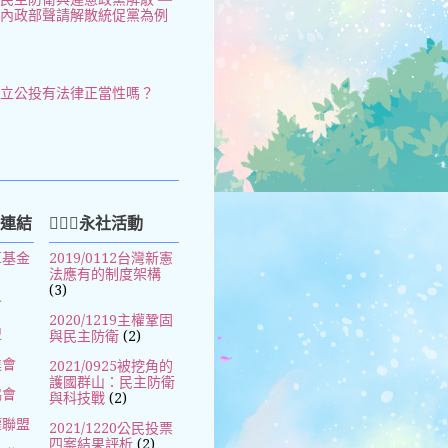
以內政部聲請解散統促黨為例
獨立公投有法律正當性嗎？
好連結
🧚🏻‍♀️永社活動
革基金
2019/0112台灣新憲
法應有的制度架構
(3)
會
2020/1219主權鞏固
盟
與民主防衛
(2)
進會
2021/0925被挖角的
護國群山：民主防衛
協會
與科技戰
(2)
權聯盟
2021/1220公民投票
四案結果評析
(2)