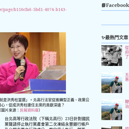
📘Faceboo
w/page/b116cfa6-5bd1-4074-b143-
✨最熱門文章
五
就是洪秀柱當選」。北高行法官促進轉型正義、政黨公
用心，促成洪秀柱連任主席的貢獻深遠？
（圖片來源：
民報資料庫
）
台北高等行政法院（下稱北高行）23日針對國民
黨聲請停止執行黨產會第二次凍結永豐銀行帳戶
論