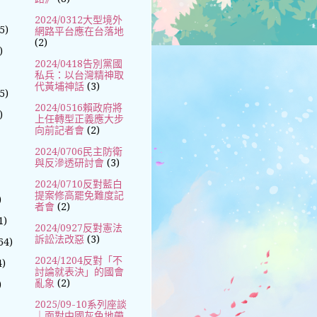
2024/0312大型境外
5)
網路平台應在台落地
(2)
)
2024/0418告別黨國
私兵：以台灣精神取
代黃埔神話
(3)
5)
2024/0516賴政府將
)
上任轉型正義應大步
向前記者會
(2)
2024/0706民主防衛
與反滲透研討會
(3)
2024/0710反對藍白
提案修高罷免難度記
)
者會
(2)
1)
2024/0927反對憲法
訴訟法改惡
(3)
64)
2024/1204反對「不
4)
討論就表決」的國會
亂象
(2)
)
2025/09-10系列座談
｜面對中國灰色地帶