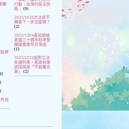
察團
行動：台灣的民主防
衛｜
(9)
2025/1016大法官不
釋憲下一步怎麼辦？
(2)
2025/1204喜迎總統
直選三十週年盼李登
輝圖書館早日落成
(1)
除監察
2025/1212面對立法
失速列車，憲政剎車
該踩就踩「不副署合
憲」
(2)
8)
)
)
事件究