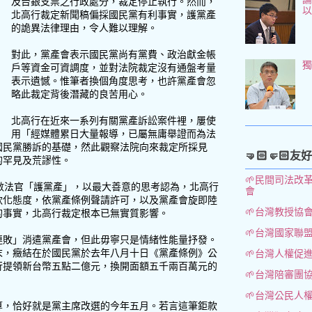
及台銀支票之行政處分，裁定停止執行。然而，
北高行裁定新聞稿偏採國民黨有利事實，護黨產
的詭異法律理由，令人難以理解。
對此，黨產會表示國民黨尚有黨費、政治獻金帳
戶等資金可資調度，並對法院裁定沒有通盤考量
表示遺憾。惟筆者換個角度思考，也許黨產會忽
略此裁定背後潛藏的良苦用心。
北高行在近來一系列有關黨產訴訟案件裡，屢使
用「經媒體累日大量報導，已屬無庸舉證而為法
國民黨勝訴的基礎，然此觀察法院向來裁定所採見
🤜🏻🤛🏻友
的罕見及荒謬性。
🌱民間司法改
數法官「護黨產」，以最大善意的思考認為，北高行
會
軟化態度，依黨產條例聲請許可，以及黨產會旋即陸
🌱台灣教授協
的事實，北高行裁定根本已無實質影響。
🌱台灣國家聯
連敗」消遣黨產會，但此毋寧只是情緒性能量抒發。
末，癥結在於國民黨於去年八月十日《黨產條例》公
🌱台灣人權促
行提領新台幣五點二億元，換開面額五千兩百萬元的
🌱台灣陪審團
🌱台灣公民人
算，恰好就是黨主席改選的今年五月。若言這筆鉅款