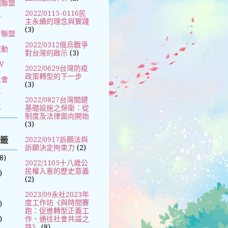
國聯盟
2022/0115-0116民
會
主永續的理念與實踐
(3)
會聯盟
2022/0312俄烏戰爭
運動
對台灣的啟示
(3)
W
2022/0629台灣防疫
政策轉型的下一步
金會
(3)
會
2022/0827台灣關鍵
基礎設施之保衛：從
合
制度及法律面向開始
(3)
標籤
2022/0917訴願法與
訴願決定拘束力
(2)
8)
2022/1105十八歲公
民權入憲的歷史意義
)
(2)
2023/09永社2023年
度工作坊《與時間賽
)
跑：促進轉型正義工
)
作、通往社會共識之
路》
(8)