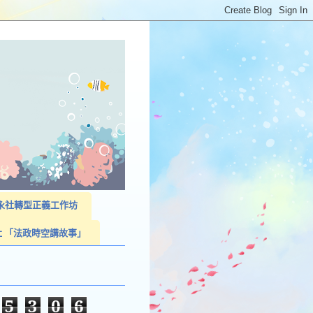
023永社轉型正義工作坊
社 「法政時空講故事」
5
3
0
6