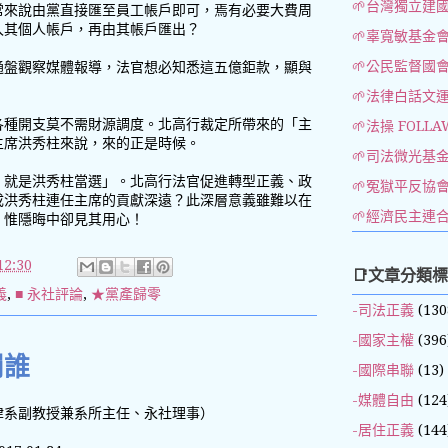
🌱台灣獨立建
常來說由黨直接匯至員工帳戶即可，焉有必要大費周
入其個人帳戶，再由其帳戶匯出？
🌱辜寬敏基金
🌱公民監督國
通盤觀察媒體報導，法官想必知悉這五億鉅款，顯與
🌱法律白話文
各種開支莫不需財源調度。北高行裁定所帶來的「主
🌱法操 FOLLA
主席洪秀柱來說，來的正是時候。
🌱司法微光基
，就是洪秀柱當選」。北高行法官促進轉型正義、政
🌱冤獄平反協
成洪秀柱連任主席的貢獻深遠？此深層意義雖難以在
🌱經濟民主連
，惟隱晦中卻見其用心！
2:30
📑文章分類
義
,
■ 永社評論
,
★黨產歸零
-司法正義
(130
-國家主權
(396
罰誰
-國際串聯
(13)
-媒體自由
(124
律系副教授兼系所主任、永社理事）
-居住正義
(144