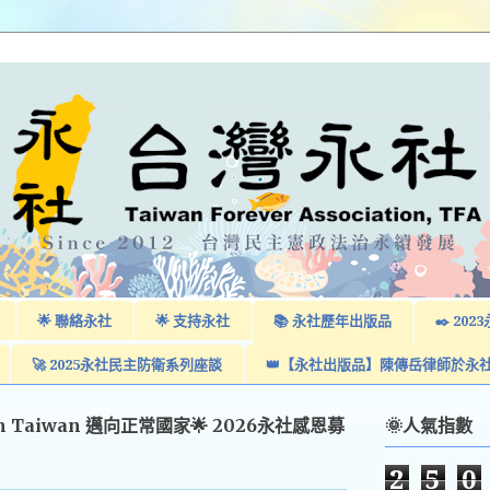
🌟 聯絡永社
🌟 支持永社
📚 永社歷年出版品
✒️ 2
🚀 2025永社民主防衛系列座談
👑【永社出版品】陳傳岳律師於永
am Taiwan 邁向正常國家🌟 2026永社感恩募
🌞人氣指數
2
5
0