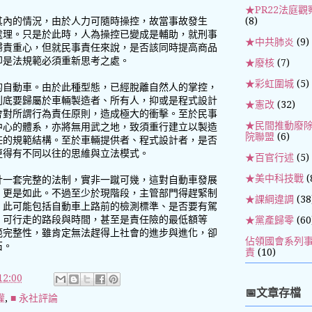
★PR22法庭觀
(8)
其內的情況，由於人力可隨時操控，故當事故發生
處理。只是於此時，人為操控已變成是輔助，就刑事
★中共肺炎
(9)
歸責重心，但就民事責任來說，是否該同時提高商品
即是法規範必須重新思考之處。
★廢核
(7)
★彩虹圍城
(5)
的自動車。由於此種型態，已經脫離自然人的掌控，
到底要歸屬於車輛製造者、所有人，抑或是程式設計
★憲改
(32)
會對所謂行為責任原則，造成極大的衝擊。至於民事
★民間推動廢
中心的體系，亦將無用武之地，致須重行建立以製造
院聯盟
(6)
任的規範結構。至於車輛提供者、程式設計者，是否
更得有不同以往的思維與立法模式。
★百官行述
(5)
★美中科技戰
(
計一套完整的法制，實非一蹴可幾，這對自動車發展
，更是如此。不過至少於現階段，主管部門得趕緊制
★課綱違調
(38
，此可能包括自動車上路前的檢測標準、是否要有駕
、可行走的路段與時間，甚至是責任險的最低額等
★黨產歸零
(60
範完整性，雖肯定無法趕得上社會的進步與進化，卻
佔領國會系列
石。
責
(10)
2:00
📅文章存檔
權
,
■ 永社評論