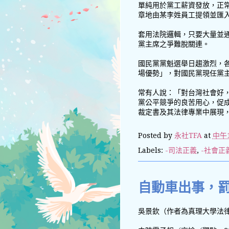
單純用於黨工薪資發放，正
章地由某李姓員工提領並匯
套用法院邏輯，只要大量並
黨主席之爭難脫關連。
國民黨黨魁選舉日趨激烈，
場優勢」，對國民黨現任黨
常有人說：「對台灣社會好
黨公平競爭的良苦用心，促
裁定書及其法律專業中展現
Posted by
永社TFA
at
中午1
Labels:
-司法正義
,
-社會正
自動車出事，
吳景欽（作者為真理大學法