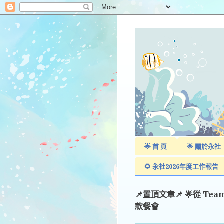
🌟 首 頁
🌟 關於永社
🌻 永社2026年度工作報告
📌置頂文章📌 🌟從 Te
款餐會