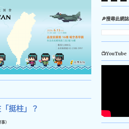
🔎搜尋此網誌
📺YouTube
在「挺柱」？
理事）