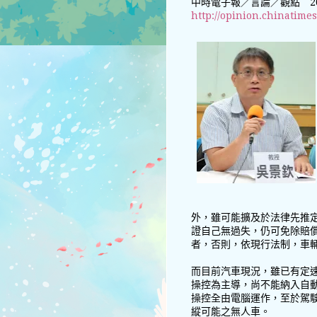
中時電子報／言論／觀點 2017
http://opinion.chinatim
外，雖可能擴及於法律先推
證自己無過失，仍可免除賠
者，否則，依現行法制，車
而目前汽車現況，雖已有定
操控為主導，尚不能納入自
操控全由電腦運作，至於駕
縱可能之無人車。