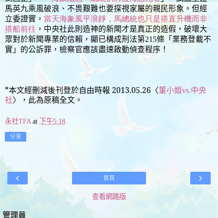
馬英九乘風破浪、不畏艱難也要探視家屬的親民形象。但經
立委證實，
當天海象風平浪靜，馬總統也只是搭直升機而非
搭船前往
，中央社此則造神的新聞才是真正的造假，破壞大
眾對於新聞專業的信賴，顯已構成刑法第
條「業務登載不
215
實」的公訴罪，檢察官應該盡速啟動偵查程序！
*本文經刪減後刊登於自由時報 2013.05.26〈
董小姐vs.中央
社
〉，此為原稿全文。
永社TFA
at
下午5:18
分享
‹
›
首頁
查看網路版
管理員