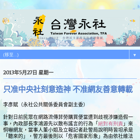
▼
2013年5月27日 星期一
只准中央社刻意造神 不准網友善意轉載
李彥賦（
永社公共關係委員會副主委
）
針對日前民眾在網路流傳菲勞購買便當遭到歧視涉嫌造假一
絕對有刑責
事，內政部長李鴻源先以散布謠言的行為「
」來
恫嚇網友，當事人董小姐及立報記者赴警局說明時皆坦承是
「聽來的」，警方最後則以「危害國家形象」為由依社維法