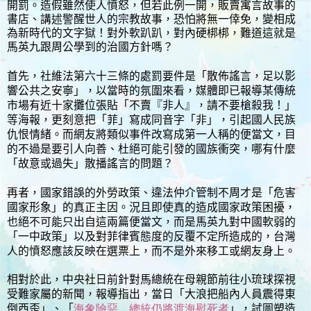
開罰。造假雖然使人憤怒，但若此例一開，販賣寓言故事的
書店、講述警醒世人的宗教故事，恐怕將無一倖免，變相成
為新時代的文字獄！對外軟趴趴，對內硬梆梆，難道這就是
馬英九跟周公學到的治國方針嗎？
首先，社維法第六十三條的處罰要件是「散佈謠言，足以影
響公共之安寧」，以當時的氛圍來看，媒體即已報導某傳統
市場有近十家攤位張貼「不賣『非人』，請不要槍殺我！」
等海報，更刻意把「菲」寫成同音字「非」，引起國人民族
仇恨情緒。而網友將類似事件改寫成第一人稱的便當文，目
的不過是要引人向善、杜絕可能引發的國族衝突，哪有什麼
「故意或過失」散播謠言的問題？
再者，國家錯誤的外勞政策、違法仲介管制不周才是「危害
國家形象」的真正主因。況且即使真的造成國家政策困擾，
也絕不可能只出自這兩篇便當文，而是馬英九對中國軟弱的
「一中政策」以及對菲律賓態度的反覆不定所造成的，台灣
人的憤怒應該反映在選票上，而不是外來移工或網友身上。
相對於此，中央社日前針對馬總統在母親節前往小琉球探視
受難家屬的新聞，報導指出，當日「大浪把船內人員震得東
倒西歪」、「
海象險惡 總統仍將渡海慰死者
」，試圖塑造