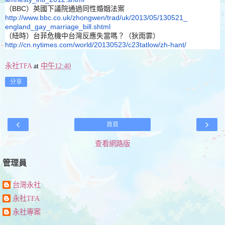
（BBC）英國下議院通過同性婚姻法案
http://www.bbc.co.uk/zhongwen/
trad/uk/2013/05/130521_
england_gay_marriage_bill.
shtml
（紐時）台菲危機中台灣反應失當嗎？（狄雨霏）
http://cn.nytimes.com/world/
20130523/c23tatlow/zh-hant/
永社TFA
at
中午12:40
分享
‹
›
首頁
查看網路版
管理員
台灣永社
永社TFA
永社專案