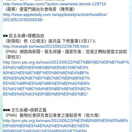
http://www.lihpao.com/?action-
viewnews-itemid-129710
（蘋果）便當門揭台社會偽善
（陳秀蓮）
http://www.appledaily.com.tw/
appledaily/article/headline/
20130523/35035538/
■■ 民主永續+媒體自由
（新頭殼）修《公視法》達共識 下修董事13至17人
http://newtalk.tw/news/2013/
05/22/36708.html
（PNN）網路偽新聞、匿名保護、國家形象：
從張正轉貼便當文談起
（曾柏文
）
http://pnn.pts.org.tw/main/
2013/05/22/%E7%B6%B2%E8%B7%AF%
E5%81%BD%E6%96%B0%E8%81%9E%E3%
80%81%E5%8C%BF%E5%90%8D%E4%BF%
9D%E8%AD%B7%EF%BC%8C%E8%88%87%
E5%9C%8B%E5%AE%B6%E5%BD%A2%E8%
B1%A1%EF%BC%9A%E5%BE%9E%E5%BC%
B5%E6%AD%A3%E8%BD%89%E8%B2%BC/
■■■ 文化永續+族群正義
（PNN）動物社會研究會記者會之幾點思考（官大偉）
http://pnn.pts.org.tw/main/
2013/05/23/%E3%80%90%E9%83%A8%
E8%90%BD%E5%AE%A2%E5%A0%B1%E5%
88%B0%E3%80%91%E5%8B%95%E7%89%