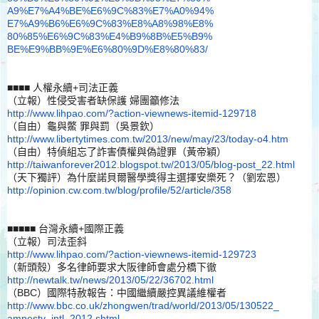
A9%E7%A4%BE%E6%9C%83%E7%A0%94%
E7%A9%B6%E6%9C%83%E8%A8%98%E8%
80%85%E6%9C%83%E4%B9%8B%E5%B9%
BE%E9%BB%9E%E6%80%9D%E8%80%83/
■■■■ 人權永續+司法正義
（立報）
性侵受害者缺保護 婦團籲修法
http://www.lihpao.com/?action-
viewnews-itemid-129718
（自由）龜與鱉 罪與罰（吳景欽）
http://www.libertytimes.com.
tw/2013/new/may/23/today-o4.
htm
（自由）特偵組忘了詐害債權與偽證罪（黃帝穎
）
http://taiwanforever2012.
blogspot.tw/2013/05/blog-post_
22.html
（天下獨評）為什麼諾貝爾醫學獎得主選擇安樂死？（劉宏恩）
http://opinion.cw.com.tw/blog/
profile/52/article/358
■■■■■ 台灣永續+國際正義
（立報）
司法歪斜
http://www.lihpao.com/?action-
viewnews-itemid-129723
（新頭殼）多名律師要求大阪律師會處分橋下徹
http://newtalk.tw/news/2013/
05/22/36702.html
（BBC）國際特赦報告：中國繼續嚴控異議維權者
http://www.bbc.co.uk/zhongwen/
trad/world/2013/05/130522_
amnesty_intl_2012.shtml