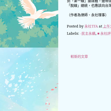
到「第一線」搶媒體，還帶
「脫線」總統，也應該向台
（作者為律師、永社理事）
Posted by
永社TFA
at
上午1
Labels:
-民主永續
,
■ 永社
較新的文章