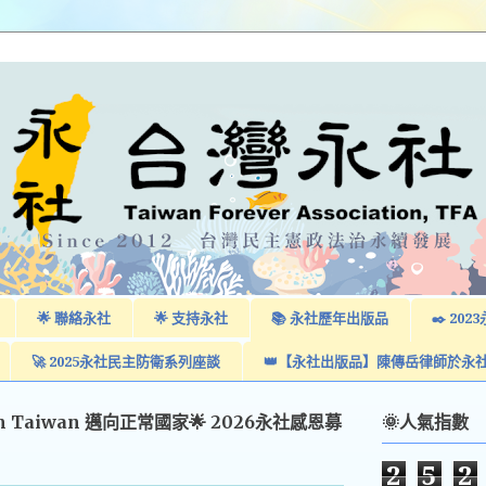
🌟 聯絡永社
🌟 支持永社
📚 永社歷年出版品
✒️ 2
🚀 2025永社民主防衛系列座談
👑【永社出版品】陳傳岳律師於永
am Taiwan 邁向正常國家🌟 2026永社感恩募
🌞人氣指數
2
5
2