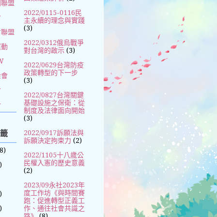
國聯盟
2022/0115-0116民
會
主永續的理念與實踐
(3)
會聯盟
2022/0312俄烏戰爭
運動
對台灣的啟示
(3)
W
2022/0629台灣防疫
政策轉型的下一步
金會
(3)
會
2022/0827台灣關鍵
基礎設施之保衛：從
合
制度及法律面向開始
(3)
標籤
2022/0917訴願法與
訴願決定拘束力
(2)
8)
2022/1105十八歲公
民權入憲的歷史意義
)
(2)
2023/09永社2023年
度工作坊《與時間賽
)
跑：促進轉型正義工
)
作、通往社會共識之
路》
(8)