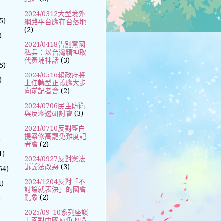
2024/0312大型境外
5)
網路平台應在台落地
(2)
)
2024/0418告別黨國
私兵：以台灣精神取
代黃埔神話
(3)
5)
2024/0516賴政府將
)
上任轉型正義應大步
向前記者會
(2)
2024/0706民主防衛
與反滲透研討會
(3)
2024/0710反對藍白
提案修高罷免難度記
)
者會
(2)
1)
2024/0927反對憲法
訴訟法改惡
(3)
64)
2024/1204反對「不
4)
討論就表決」的國會
亂象
(2)
)
2025/09-10系列座談
｜面對中國灰色地帶