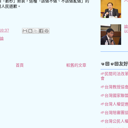
頭「數秒」默哀，這種「該做不做、不該做亂做」的
灣人民道歉。
論
0:37
評論
🤜🏻🤛🏻友
首頁
較舊的文章
🌱民間司法改
會
🌱台灣教授協
🌱台灣國家聯
🌱台灣人權促
🌱台灣陪審團
🌱台灣公民人