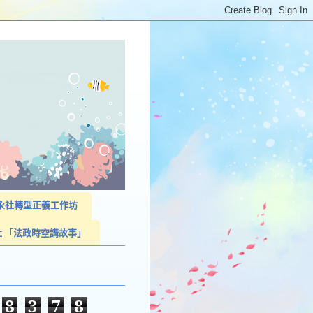
023永社轉型正義工作坊
社 「法政時空講故事」
8
3
7
8