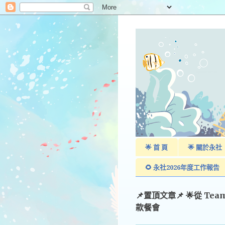
🌟 首 頁
🌟 關於永社
🌻 永社2026年度工作報告
📌置頂文章📌 🌟從 Te
款餐會