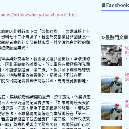
📘Faceboo
com.tw/2013/new/may/16/today-o10.htm
馬總統因此對菲國下達「最後通牒」，要求其於七十
✨最熱門文章
，豈料七十二小時過了，我國外交部還替菲國延長一
召開記者會的外交部長林永樂，甚至淪為白熙禮的翻
得總統顏面無光。
國軍事與外交事項，我國漁民遭菲國槍殺，牽涉到的
務，因此馬總統依據憲法，於此事件有積極保護我國
務，不能恣意退居「第二線」，但菲國不理會馬總統
盡失，這時替馬收拾善後的，卻換成「不該在第一
江院長召開記者會宣佈制裁菲國，馬總統竟偷偷地、
五日，馬總統發佈新聞稿宣示：遵守憲法，他將退居
五
發言人王郁琦還開記者會強調，「如果馬總統天天發
，但遵憲、守憲，是為了國家長遠的發展」，若以這
遵守憲法，不難發現馬總統遇到本該總統在「第一
，若馬自覺沒面子就丟給應在「第二線」的行政院來
第一線」負責的受害漁民慰撫問題，馬總統卻自己跳