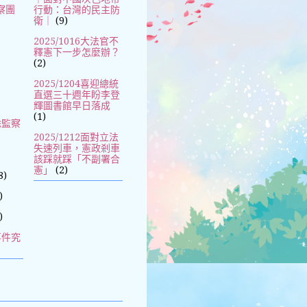
察團
行動：台灣的民主防
衛｜
(9)
2025/1016大法官不
釋憲下一步怎麼辦？
(2)
2025/1204喜迎總統
直選三十週年盼李登
輝圖書館早日落成
(1)
除監察
2025/1212面對立法
失速列車，憲政剎車
該踩就踩「不副署合
憲」
(2)
8)
)
)
事件究