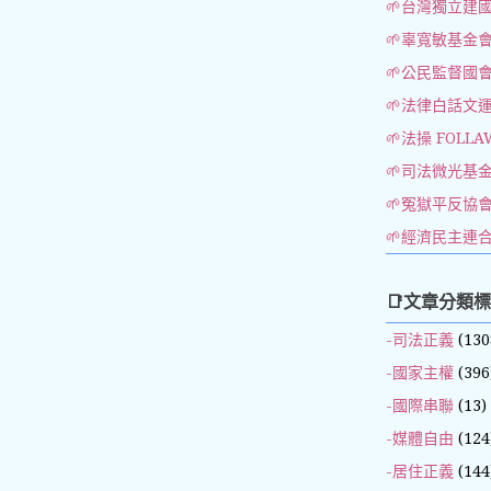
🌱台灣獨立建
🌱辜寬敏基金
🌱公民監督國
🌱法律白話文
🌱法操 FOLLA
🌱司法微光基
🌱冤獄平反協
🌱經濟民主連
📑文章分類
-司法正義
(130
-國家主權
(396
-國際串聯
(13)
-媒體自由
(124
-居住正義
(144