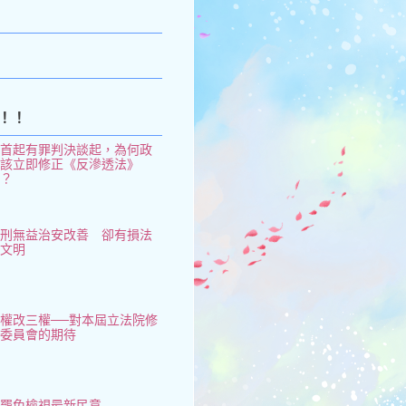
k
！！
從首起有罪判決談起，為何政
府該立即修正《反滲透法》
了？
鞭刑無益治安改善 卻有損法
治文明
權改三權──對本屆立法院修
憲委員會的期待
大罷免檢視最新民意