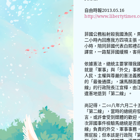
自由時報2013.05.16
http://www.libertytimes.
菲國公務船射殺我國漁民，
二小時內回應我方四項主張
小時，陪同菲國代表白熙禮
譯官，一路幫菲國緩頰，害
依據憲法，總統主要掌理我
就是「軍事」與「外交」事
人民、主權與尊嚴的憲法義
的「最後通牒」，讓馬顏面
線」的行政院長江宜樺，由
違憲地退到「第二線」。
尚記得，二○○八年六月二十
「第二線」，當時的總統府
言，或許會受到媒體的歡迎
次菲國事件檢驗馬總統是否
線」負責的外交、軍事事務
擦屁股；但本該是行政院「