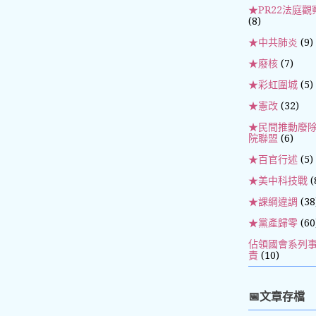
★PR22法庭觀
(8)
★中共肺炎
(9)
★廢核
(7)
★彩虹圍城
(5)
★憲改
(32)
★民間推動廢
院聯盟
(6)
★百官行述
(5)
★美中科技戰
(
★課綱違調
(38
★黨產歸零
(60
佔領國會系列
責
(10)
📅文章存檔