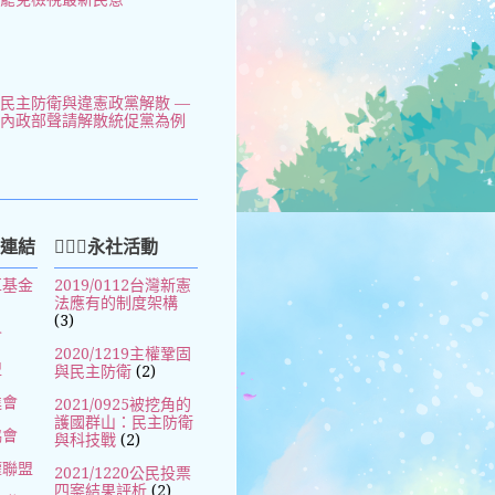
民主防衛與違憲政黨解散 —
以內政部聲請解散統促黨為例
好連結
🧚🏻‍♀️永社活動
革基金
2019/0112台灣新憲
法應有的制度架構
(3)
會
2020/1219主權鞏固
盟
與民主防衛
(2)
進會
2021/0925被挖角的
護國群山：民主防衛
協會
與科技戰
(2)
權聯盟
2021/1220公民投票
四案結果評析
(2)