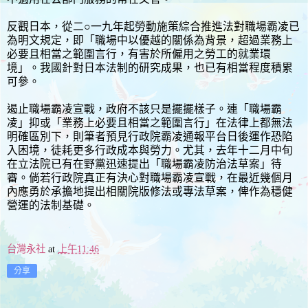
反觀日本，從二○一九年起勞動施策綜合推進法對職場霸凌已
為明文規定，即「職場中以優越的關係為背景，超過業務上
必要且相當之範圍言行，有害於所僱用之勞工的就業環
境」。我國針對日本法制的研究成果，也已有相當程度積累
可參。
遏止職場霸凌宣戰，政府不該只是擺擺樣子。連「職場霸
凌」抑或「業務上必要且相當之範圍言行」在法律上都無法
明確區別下，則筆者預見行政院霸凌通報平台日後運作恐陷
入困境，徒耗更多行政成本與勞力。尤其，去年十二月中旬
在立法院已有在野黨迅速提出「職場霸凌防治法草案」待
審。倘若行政院真正有決心對職場霸凌宣戰，在最近幾個月
內應勇於承擔地提出相關院版修法或專法草案，俾作為穩健
營運的法制基礎。
台灣永社
at
上午11:46
分享