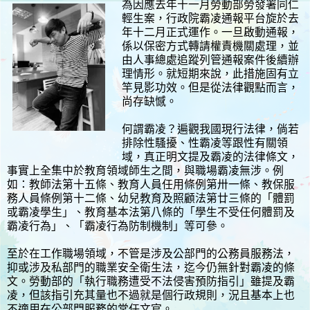
為因應去年十一月勞動部勞發署同仁
輕生案，行政院霸凌通報平台旋於去
年十二月正式運作。一旦啟動通報，
係以保密方式轉請權責機關處理，並
由人事總處追蹤列管通報案件後續辦
理情形。就短期來說，此措施固有立
竿見影功效。但是從法律觀點而言，
尚存缺憾。
何謂霸凌？遍觀我國現行法律，倘若
排除性騷擾、性霸凌等跟性有關領
域，真正明文提及霸凌的法律條文，
事實上全集中於教育領域師生之間，與職場霸凌無涉。例
如：教師法第十五條、教育人員任用條例第卅一條、教保服
務人員條例第十二條、幼兒教育及照顧法第廿三條的「體罰
或霸凌學生」、教育基本法第八條的「學生不受任何體罰及
霸凌行為」、「霸凌行為防制機制」等可參。
至於在工作職場領域，不管是涉及公部門的公務員服務法，
抑或涉及私部門的職業安全衛生法，迄今仍無針對霸凌的條
文。勞動部的「執行職務遭受不法侵害預防指引」雖提及霸
凌，但該指引充其量也不過就是個行政規則，況且基本上也
不適用在公部門服務的常任文官。