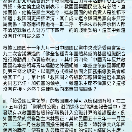
為迴避新北市議會對於市政府賤租金山青年活動中心土地的
質疑，朱立倫主席切割表示，救國團與國民黨沒有必然、直
接關係，他擔任黨主席迄今，連救國團的總負責人是誰都不
知道；救國團更搭腔澄清，其自成立迄今與國民黨向來無隸
屬關係。雖然兩邊都撇得一乾二淨，不過朱市長連承租人都
不清楚就願意與對方訂下四年一約的賤租契約，這其中難道
沒有任何可疑之處？
根據民國四十一年九月一日中國國民黨中央改造委員會第三
九二次會議通過的「健全各種青年團體與黨的基層組織配合
推行總動員工作實施辦法」，其中第四條「中國青年反共救
國團為本黨領導青年運動之外圍組織，本黨應依該團籌組原
則第三條之規定，以黨團方式透過該團之團務指導委員會領
導其工作」；第七條「救國團之各級幹部應儘量遴選本黨優
秀同志充任，加強黨的領導」。難道朱主席不懂黨史？這樣
沒有直接、必然？這樣叫做向來無隸屬關係？
而「接受國民黨領導」的救國團不僅可以廉租國有地，在二
○○五年針對「黨職併公職」溢領退休金的調查報告當中，更
發現有以救國團各級幹部職務計入公職計算的荒謬歷史，例
如國民黨的榮譽副主席林豐正，其於民國五十三年十一月至
六十二年一月在救國團擔任輔導員、秘書、總幹事共八年四
個月的職務，便有計入公職年資採計的情形。請問朱主席，