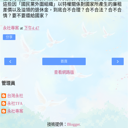
這些因「國民黨外圍組織」以特權關係對國家所產生的廉租
差價以及溢領的退休金，到底合不合理？合不合法？合不合
情？要不要還給國家？
永社專案
at
下午4:47
分享
‹
›
首頁
查看網路版
管理員
台灣永社
永社TFA
永社專案
技術提供：
Blogger
.