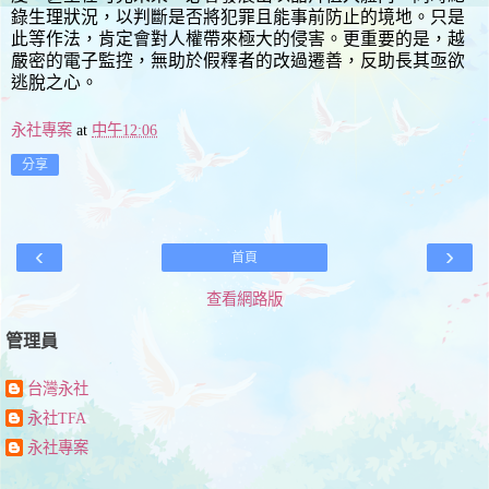
錄生理狀況，以判斷是否將犯罪且能事前防止的境地。只是
此等作法，肯定會對人權帶來極大的侵害。更重要的是，越
嚴密的電子監控，無助於假釋者的改過遷善，反助長其亟欲
逃脫之心。
永社專案
at
中午12:06
分享
‹
›
首頁
查看網路版
管理員
台灣永社
永社TFA
永社專案