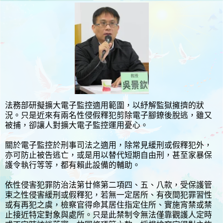
法務部研擬擴大電子監控適用範圍，以紓解監獄擁擠的狀
況。只是近來有兩名性侵假釋犯剪除電子腳鐐後脫逃，雖又
被捕，卻讓人對擴大電子監控運用憂心。
關於電子監控於刑事司法之適用，除常見緩刑或假釋犯外，
亦可防止被告逃亡，或是用以替代短期自由刑，甚至家暴保
護令執行等等，都有賴此設備的輔助。
依性侵害犯罪防治法第廿條第二項四、五、八款，受保護管
束之性侵害緩刑或假釋犯，若無一定居所、有夜間犯罪習性
或有再犯之虞，檢察官得命其居住指定住所、實施宵禁或禁
止接近特定對象與處所。只是此禁制令無法僅靠觀護人定時