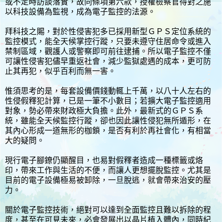
或不定時訪談落實，故同條項第六款，授權檢察官得對之施
以科技設備為監視，成為電子監控的法源。
拜科技之賜，對於性侵害犯多已採用新型ＧＰＳ定位系統的
監控模式，能全天候掌控行蹤，只要未遵守住居命令或進入
禁制區域，觀護人或警察即可前往逮捕。所以電子監控不僅
可讓性侵害犯儘早重返社會，減少監獄處遇的成本，更可防
止其再犯，似乎百利而無一害。
惟須思考的是，每套設備價錢動輒上千萬，以八十人左右的
性侵假釋犯計算，已是一筆不小數目；若擴大電子監控適用
對象，勢必帶來財政極大負擔。此外，最新式的ＧＰＳ系
統，雖能全天候監控行蹤，卻也因此讓性侵犯無所遁形，在
其內心形成一道無形的枷鎖，是否有利於再社會化，有相當
大的疑問。
現行電子腳鐐仍顯醒目，也易對假釋者造成一種標籤或烙
印，帶來工作與生活的不便，而讓人更想擺脫監控。尤其是
目前的電子設備極易被卸除，一旦脫逃，就會帶來治安的壓
力。
關於電子監控技術，絕對可以達到全面監控且難以拆除的程
度，甚至在可見未來，必會發展出以晶片植入體內，同時紀