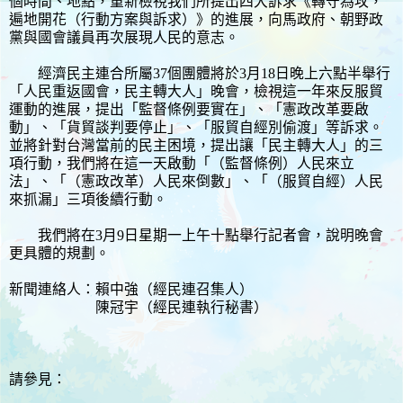
個時間、地點，重新檢視我們所提出四大訴求《轉守為攻，
遍地開花（行動方案與訴求）》的進展，向馬政府、朝野政
黨與國會議員再次展現人民的意志。
經濟民主連合所屬37個團體將於3月18日晚上六點半舉行
「人民重返國會，民主轉大人」晚會，檢視這一年來反服貿
運動的進展，提出「監督條例要實在」、「憲政改革要啟
動」、「貨貿談判要停止」、「服貿自經別偷渡」等訴求。
並將針對台灣當前的民主困境，提出讓「民主轉大人」的三
項行動，我們將在這一天啟動「（監督條例）人民來立
法」、「（憲政改革）人民來倒數」、「（服貿自經）人民
來抓漏」三項後續行動。
我們將在3月9日星期一上午十點舉行記者會，說明晚會
更具體的規劃。
新聞連絡人：賴中強（經民連召集人）
陳冠宇（經民連執行秘書）
請參見：