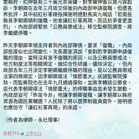
索縣府、扣押裝有三十萬元茶葉罐，對李聲押後以貪污罪起
訴。李朝卿在去年三月底交保後向內政部申請復職，但遭各
界批評，其中前紅衫軍總指揮施明德對馬英九喊話「若南投
縣長李朝卿順利復職，他會讓紅衫軍再現，而且抗爭會更激
烈」，內政部趕緊依「公務員懲戒法」移交監察院調查，將
李繼續停職。
昨天李朝卿率領支持者到內政部陳情，要求「復職」，內政
部態度似也出現變化，次長蕭家淇說「會斟酌李朝卿申請復
職的理由、當時沒有准予復職的原因，以及公務員懲戒法、
地方制度法等相關規定，做綜合性研議，儘快決定」，但內
政部去年三月決定李朝卿繼續停職的理由，是以公務員懲戒
法第四條規定，因李朝卿違法「情節重大」送請監察院彈
劾，而監察院也在去年九月通過彈劾，並將李轉送公懲會，
這代表李朝卿違法「情節重大」的停職事由並未發生變動，
內政部豈可「昨是今非」地讓李朝卿復職，讓李朝卿以縣府
資源為國民黨輔選？人民除了將以選票制裁貪腐外，施明德
也應信守「讓紅衫軍再現」的承諾。
（作者為律師，永社理事）
永社TFA
at
上午9:21