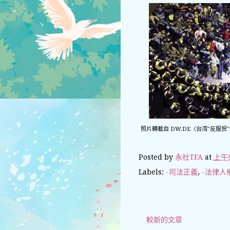
照片轉載自 DW.DE〈台湾"反服贸"学运越演
Posted by
永社TFA
at
上午9
Labels:
-司法正義
,
-法律人
較新的文章