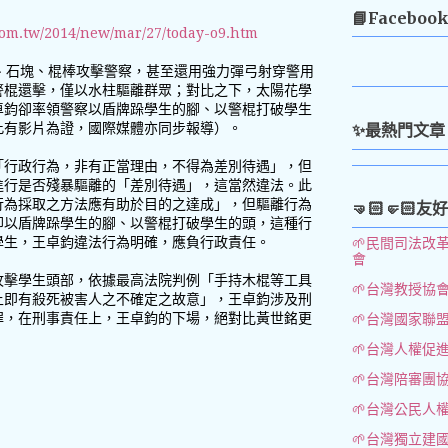
📘Faceboo
com.tw/2014/new/mar/27/today-o9.htm
、石塊、棍棒攻擊警察，甚至還用強力彈弓射穿警用
警棍還擊，僅以水柱驅離群眾；對比之下，太陽花學
卓鈞卻率領警察以盾牌跺學生的腳、以警棍打破學生
✨最熱門文章
此有影片為證，國際媒體亦同步報導）。
「行政行為，非有正當理由，不得為差別待遇」，但
進行是否殘暴驅離的「差別待遇」，這當然違法。此
行為採取之方法應有助於目的之達成」，但驅離行為
🤜🏻🤛🏻友
卻以盾牌跺學生的腳、以警棍打破學生的頭，這種行
學生，王卓鈞違法行為明確，應負行政責任。
🌱民間司法改
會
攻擊學生頭部，依據最高法院判例「手持木棍等工具
🌱台灣教授協
上即有殺死被害人之不確定之故意」，王卓鈞涉及刑
罪，在刑事責任上，王卓鈞的下場，絕對比黃世銘更
🌱台灣國家聯
🌱台灣人權促
🌱台灣陪審團
🌱台灣公民人
🌱台灣獨立建