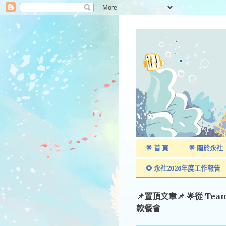
🌟 首 頁
🌟 關於永社
🌻 永社2026年度工作報告
📌置頂文章📌 🌟從 Te
款餐會