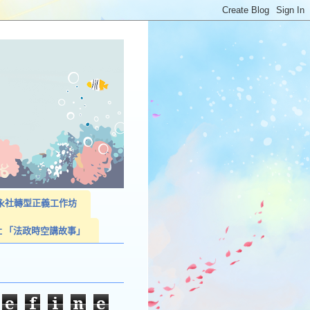
023永社轉型正義工作坊
社 「法政時空講故事」
e
f
i
n
e