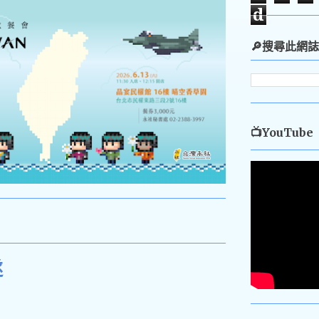
d
🔎搜尋此網誌
📺YouTube
遂