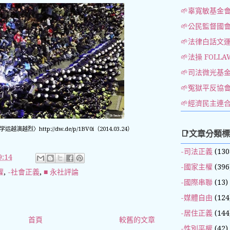
🌱辜寬敏基金
🌱公民監督國
🌱法律白話文
🌱法操 FOLLA
🌱司法微光基
🌱冤獄平反協
🌱經濟民主連
越烈〉http://dw.de/p/1BV0i（2014.03.24）
📑文章分類
-司法正義
(130
:14
-國家主權
(396
權
,
-社會正義
,
■ 永社評論
-國際串聯
(13)
-媒體自由
(124
-居住正義
(144
首頁
較舊的文章
-性別平權
(42)