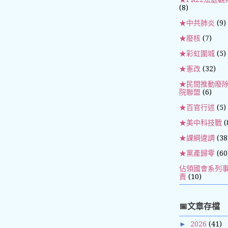
(8)
★中共肺炎
(9)
★廢核
(7)
★彩虹圍城
(5)
★憲改
(32)
★民間推動廢
院聯盟
(6)
★百官行述
(5)
★美中科技戰
(
★課綱違調
(38
★黨產歸零
(60
佔領國會系列
責
(10)
📅文章存檔
►
2026
(41)