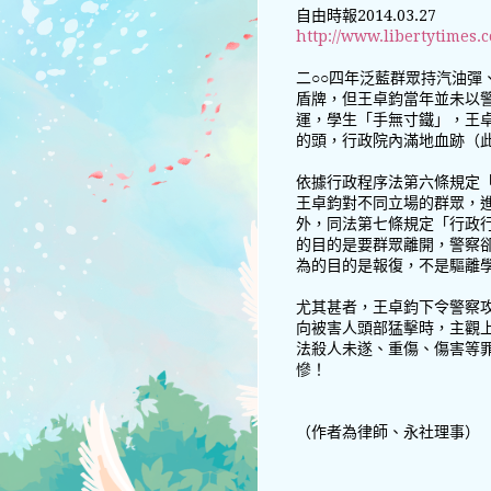
自由時報2014.03.27
http://www.libertytimes.
二○○四年泛藍群眾持汽油彈
盾牌，但王卓鈞當年並未以
運，學生「手無寸鐵」，王
的頭，行政院內滿地血跡（
依據行政程序法第六條規定
王卓鈞對不同立場的群眾，
外，同法第七條規定「行政
的目的是要群眾離開，警察
為的目的是報復，不是驅離
尤其甚者，王卓鈞下令警察
向被害人頭部猛擊時，主觀
法殺人未遂、重傷、傷害等
慘！
（作者為律師、永社理事）