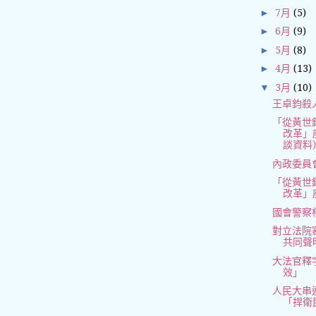
►
7月
(5)
►
6月
(9)
►
5月
(8)
►
4月
(13)
▼
3月
(10)
王卓鈞殺
「從黃世
改革」
談資料
內政委員
「從黃世
改革」
國會警察
對立法院
共同聲
大法官釋
效」
人民大串
「捍衛