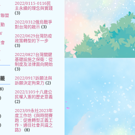
2022/0115-0116民
會
主永續的理念與實踐
(3)
會聯盟
2022/0312俄烏戰爭
運動
對台灣的啟示
(3)
W
2022/0629台灣防疫
政策轉型的下一步
金會
(3)
會
2022/0827台灣關鍵
基礎設施之保衛：從
合
制度及法律面向開始
(3)
標籤
2022/0917訴願法與
訴願決定拘束力
(2)
8)
2022/1105十八歲公
民權入憲的歷史意義
)
(2)
2023/09永社2023年
度工作坊《與時間賽
)
跑：促進轉型正義工
)
作、通往社會共識之
路》
(8)