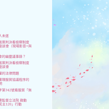
人未遂
銘案判決看檢察制度
座談會（現場影音+與
）
會的幽靈議事錄？
銘案判決看檢察制度
座談會
權的法律問題
審理服貿協議程序的
明
字第342號看服貿「無
連監督立法院 啟動
民主120」行動