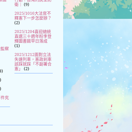
衛｜
(9)
2025/1016大法官不
釋憲下一步怎麼辦？
(2)
2025/1204喜迎總統
直選三十週年盼李登
輝圖書館早日落成
(1)
除監察
2025/1212面對立法
失速列車，憲政剎車
該踩就踩「不副署合
憲」
(2)
8)
)
)
事件究