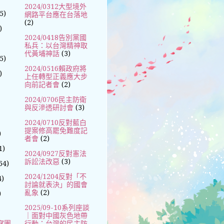
2024/0312大型境外
5)
網路平台應在台落地
(2)
)
2024/0418告別黨國
私兵：以台灣精神取
代黃埔神話
(3)
5)
2024/0516賴政府將
)
上任轉型正義應大步
向前記者會
(2)
2024/0706民主防衛
與反滲透研討會
(3)
2024/0710反對藍白
提案修高罷免難度記
)
者會
(2)
1)
2024/0927反對憲法
訴訟法改惡
(3)
64)
2024/1204反對「不
4)
討論就表決」的國會
亂象
(2)
)
2025/09-10系列座談
｜面對中國灰色地帶
察團
行動：台灣的民主防