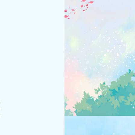
)
)
)