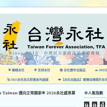
🌟 聯絡永社
🌟 支持永社
📚 永社歷年出版品
✒️ 2
🚀 2025永社民主防衛系列座談
👑【永社出版品】陳傳岳律師於永
am Taiwan 邁向正常國家🌟 2026永社感恩募
🌞人氣指數
u
n
d