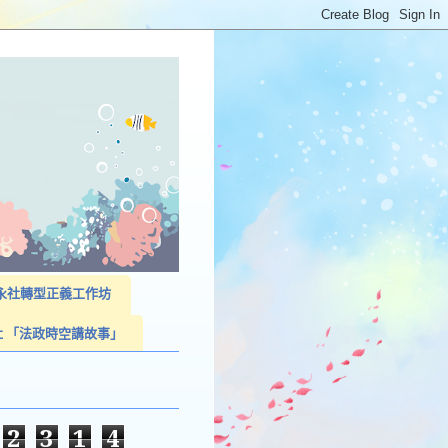
023永社轉型正義工作坊
社 「法政時空講故事」
2
3
1
4