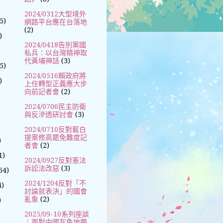
2024/0312大型境外
5)
網路平台應在台落地
(2)
)
2024/0418告別黨國
私兵：以台灣精神取
代黃埔神話
(3)
5)
2024/0516賴政府將
)
上任轉型正義應大步
向前記者會
(2)
2024/0706民主防衛
與反滲透研討會
(3)
2024/0710反對藍白
提案修高罷免難度記
)
者會
(2)
1)
2024/0927反對憲法
訴訟法改惡
(3)
64)
2024/1204反對「不
4)
討論就表決」的國會
亂象
(2)
)
2025/09-10系列座談
｜面對中國灰色地帶