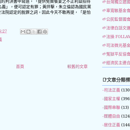
選的判決書中寫道，「提供免費餐宴之不正利益招待
🌱台灣獨立建
名義」，便可認定有罪；黃抨擊，朱立倫認為國民黨
🌱辜寬敏基金
於法院認定的脫罪之詞，因此今天不敢再提，「是怕
🌱公民監督國
🌱法律白話文
:27
🌱法操 FOLLA
義
🌱司法微光基
🌱冤獄平反協
🌱經濟民主連
首頁
較舊的文章
📑文章分類
-司法正義
(130
-國家主權
(396
-國際串聯
(13)
-媒體自由
(124
-居住正義
(144