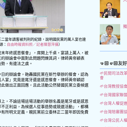
正二當年請客被判刑的紀錄，說明國民黨的萬人宴也違
源：
自由時報資料照／記者陳慧萍攝
）
歲末年終感恩餐會」，席開上千桌，宴請上萬人，被
天的辯論會中面對此問題閃爍其詞，律師黃帝穎表
🤜🏻🤛🏻友
造勢，有違法之虞。
🌱民間司法改
今日的辯論會，砲轟國民黨在新竹舉辦的餐會，認為
會
萬人宴」究竟是尾牙還是感恩餐會，律師黃帝穎認
對此做出正面回應，且此活動公然替國民黨立委候選
🌱台灣教授協
🌱台灣國家聯
解上，不論這場這場活動的舉辦名義是尾牙或是感恩
🌱台灣人權促
等不正利益，為候選人從事造勢或競選活動」，都構
🌱台灣陪審團
中有所明文定義，親民黨前立委林正二當年即因免費
🌱台灣公民人