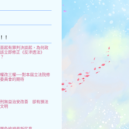
k
！！
從首起有罪判決談起，為何政
府該立即修正《反滲透法》
了？
權改三權──對本屆立法院修
憲委員會的期待
鞭刑無益治安改善 卻有損法
治文明
大罷免檢視最新民意