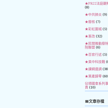
★PR22法庭觀
(8)
★中共肺炎
(9)
★廢核
(7)
★彩虹圍城
(5)
★憲改
(32)
★民間推動廢
院聯盟
(6)
★百官行述
(5)
★美中科技戰
(
★課綱違調
(38
★黨產歸零
(60
佔領國會系列
責
(10)
📅文章存檔