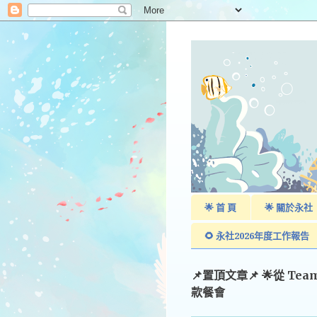
🌟 首 頁
🌟 關於永社
🌻 永社2026年度工作報告
📌置頂文章📌 🌟從 Te
款餐會