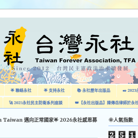
🌟 聯絡永社
🌟 支持永社
📚 永社歷年出版品
✒️ 2
🚀 2025永社民主防衛系列座談
👑【永社出版品】陳傳岳律師於永
am Taiwan 邁向正常國家🌟 2026永社感恩募
🌞人氣指數
2
5
1