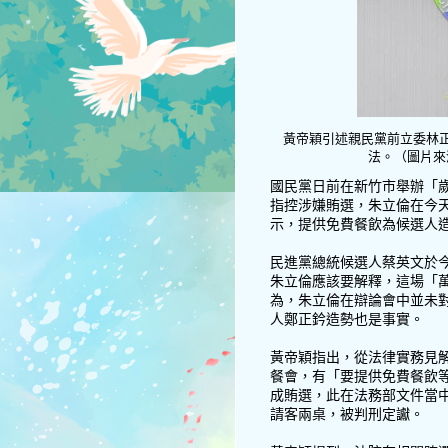
黃帝穎引述親民黨前立委林
法。（圖片來
國民黨日前在新竹市舉辦「
指控涉嫌賄選，朱立倫在今
示，提供免費餐飲為候選人
民進黨總統候選人蔡英文於
朱立倫應該要解釋，這場「
為，朱立倫在辯論會中並未
人鄭正鈐造勢也是事實。
黃帝穎指出，從法律實務見
餐會，有「要提供免費餐飲
成賄選，此在法務部文件當
請客兩桌，被判刑定讞。