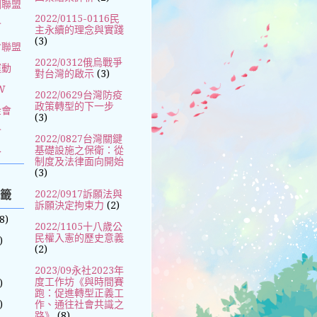
國聯盟
2022/0115-0116民
會
主永續的理念與實踐
(3)
會聯盟
2022/0312俄烏戰爭
運動
對台灣的啟示
(3)
W
2022/0629台灣防疫
政策轉型的下一步
金會
(3)
會
2022/0827台灣關鍵
基礎設施之保衛：從
合
制度及法律面向開始
(3)
標籤
2022/0917訴願法與
訴願決定拘束力
(2)
8)
2022/1105十八歲公
民權入憲的歷史意義
)
(2)
2023/09永社2023年
度工作坊《與時間賽
)
跑：促進轉型正義工
)
作、通往社會共識之
路》
(8)