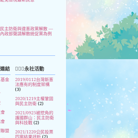
民主防衛與違憲政黨解散 —
以內政部聲請解散統促黨為例
好連結
🧚🏻‍♀️永社活動
革基金
2019/0112台灣新憲
法應有的制度架構
(3)
會
2020/1219主權鞏固
盟
與民主防衛
(2)
進會
2021/0925被挖角的
護國群山：民主防衛
協會
與科技戰
(2)
權聯盟
2021/1220公民投票
四案結果評析
(2)