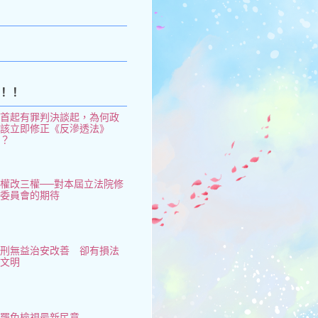
k
！！
從首起有罪判決談起，為何政
府該立即修正《反滲透法》
了？
權改三權──對本屆立法院修
憲委員會的期待
鞭刑無益治安改善 卻有損法
治文明
大罷免檢視最新民意