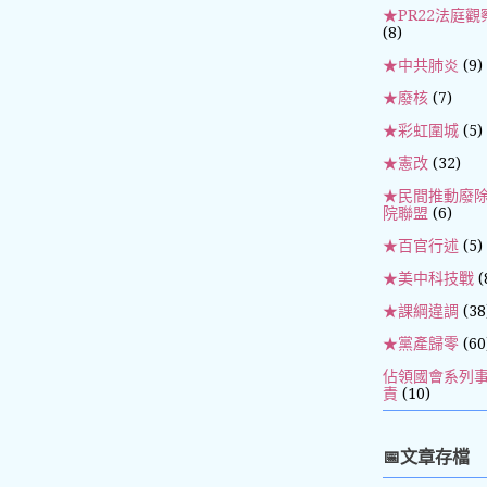
★PR22法庭觀
(8)
★中共肺炎
(9)
★廢核
(7)
★彩虹圍城
(5)
★憲改
(32)
★民間推動廢
院聯盟
(6)
★百官行述
(5)
★美中科技戰
(
★課綱違調
(38
★黨產歸零
(60
佔領國會系列
責
(10)
📅文章存檔