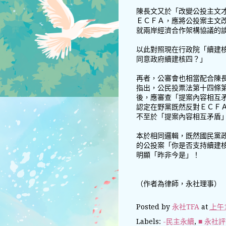
陳長文又於「改變公投主文
ＥＣＦＡ，應將公投案主文
就兩岸經濟合作架構協議的
以此對照現在行政院「續建
同意政府續建核四？」
再者，公審會也相當配合陳
指出，公民投票法第十四條
後，應審查「提案內容相互
認定在野黨既然反對ＥＣＦ
不至於「提案內容相互矛盾
本於相同邏輯，既然國民黨
的公投案「你是否支持續建
明顯「昨非今是」！
（作者為律師，永社理事）
Posted by
永社TFA
at
上午1
Labels:
-民主永續
,
■ 永社