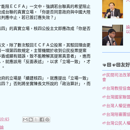
才能阻ＥＣＦＡ」一文中，強調若台聯真的希望阻止
改成台聯的真實立場，「你是否同意政府與中國大陸
談判應中止，若已簽訂應失效？」
論
核四」的真實立場，核四公投主文即應改成「你是否
長文，除了數次駁回ＥＣＦＡ公投案，其駁回理由更
第一項第四款規定，主管機關於收到公民投票提案
矛盾或顯有錯誤，致不能瞭解其提案真意者」，進而
Ａ，就應該用「反面表述」，以求「立場一致」，才
🤜🏻🤛🏻友
」。
🌱民間司法改
政府的立場是「續建核四」，就應提出「立場一致」
會
核四？」否則將坐實陳長文所說的「政治算計」，而
🌱台灣教授協
🌱台灣國家聯
🌱台灣人權促
🌱台灣陪審團
0:45
🌱台灣公民人
評論