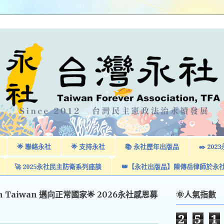
🌟 聯絡永社
🌟 支持永社
📚 永社歷年出版品
✒️ 2
🚀 2025永社民主防衛系列座談
👑【永社出版品】陳傳岳律師於永
am Taiwan 邁向正常國家🌟 2026永社感恩募
🌞人氣指數
2
5
1