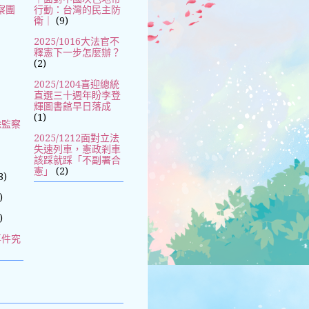
察團
行動：台灣的民主防
衛｜
(9)
2025/1016大法官不
釋憲下一步怎麼辦？
(2)
2025/1204喜迎總統
直選三十週年盼李登
輝圖書館早日落成
(1)
除監察
2025/1212面對立法
失速列車，憲政剎車
該踩就踩「不副署合
憲」
(2)
8)
)
)
事件究