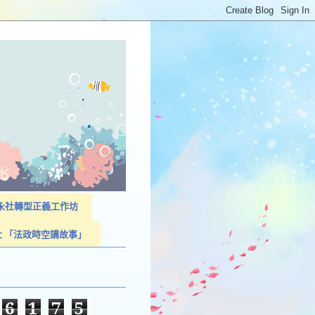
023永社轉型正義工作坊
社 「法政時空講故事」
6
1
7
5