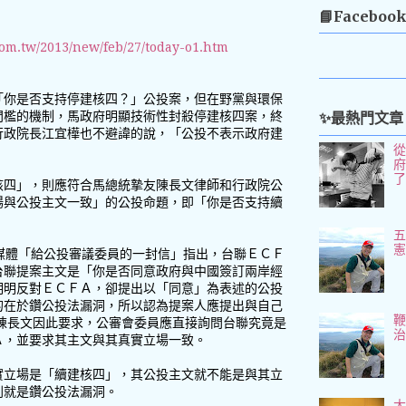
📘Faceboo
com.tw/2013/new/feb/27/today-o1.htm
「你是否支持停建核四？」公投案，但在野黨與環保
✨最熱門文章
門檻的機制，馬政府明顯技術性封殺停建核四案，終
行政院長江宜樺也不避諱的說，「公投不表示政府建
核四」，則應符合馬總統摯友陳長文律師和行政院公
場與公投主文一致」的公投命題，即「你是否支持續
五
媒體「給公投審議委員的一封信」指出，台聯ＥＣＦ
台聯提案主文是「你是否同意政府與中國簽訂兩岸經
明明反對ＥＣＦＡ，卻提出以「同意」為表述的公投
的在於鑽公投法漏洞，所以認為提案人應提出與自己
陳長文因此要求，公審會委員應直接詢問台聯究竟是
Ａ，並要求其主文與其真實立場一致。
實立場是「續建核四」，其公投主文就不能是與其立
則就是鑽公投法漏洞。