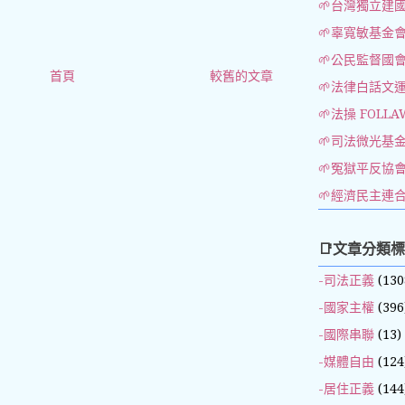
🌱台灣獨立建
🌱辜寬敏基金
🌱公民監督國
首頁
較舊的文章
🌱法律白話文
🌱法操 FOLLA
🌱司法微光基
🌱冤獄平反協
🌱經濟民主連
📑文章分類
-司法正義
(130
-國家主權
(396
-國際串聯
(13)
-媒體自由
(124
-居住正義
(144