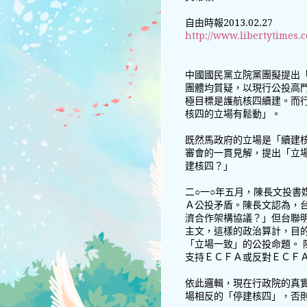
自由時報2013.02.27
http://www.libertytimes.
中國國民黨立院黨團擬提出
團體均質疑，以現行公投高
極目標是護航核四續建。而
核四的立場有鬆動」。
既然馬政府的立場是「續建
審會的一貫見解，提出「立
建核四？」
二○一○年五月，陳長文投書
Ａ公投矛盾。陳長文認為，
濟合作架構協議？」但台聯
主文，這樣的政治算計，目
「立場一致」的公投命題。 
支持ＥＣＦＡ或反對ＥＣＦ
依此邏輯，現在行政院的真
場相反的「停建核四」，否