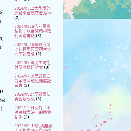
2024/0312大型境外
5)
網路平台應在台落地
(2)
)
2024/0418告別黨國
私兵：以台灣精神取
代黃埔神話
(3)
5)
2024/0516賴政府將
)
上任轉型正義應大步
向前記者會
(2)
2024/0706民主防衛
與反滲透研討會
(3)
2024/0710反對藍白
提案修高罷免難度記
)
者會
(2)
1)
2024/0927反對憲法
訴訟法改惡
(3)
64)
2024/1204反對「不
4)
討論就表決」的國會
亂象
(2)
)
2025/09-10系列座談
｜面對中國灰色地帶