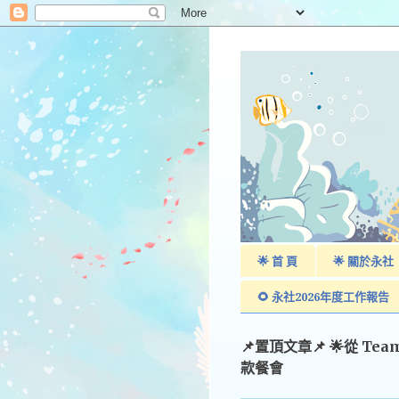
🌟 首 頁
🌟 關於永社
🌻 永社2026年度工作報告
📌置頂文章📌 🌟從 Te
款餐會