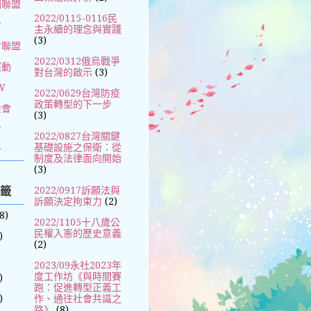
國聯盟
2022/0115-0116民
會
主永續的理念與實踐
(3)
會聯盟
2022/0312俄烏戰爭
運動
對台灣的啟示
(3)
W
2022/0629台灣防疫
政策轉型的下一步
金會
(3)
會
2022/0827台灣關鍵
基礎設施之保衛：從
合
制度及法律面向開始
(3)
標籤
2022/0917訴願法與
訴願決定拘束力
(2)
8)
2022/1105十八歲公
民權入憲的歷史意義
)
(2)
2023/09永社2023年
度工作坊《與時間賽
)
跑：促進轉型正義工
)
作、通往社會共識之
路》
(8)