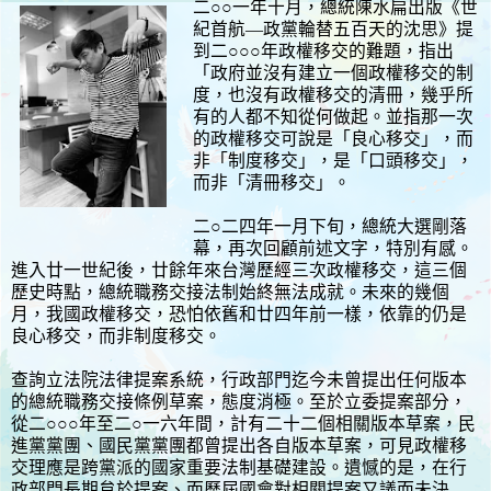
二○○一年十月，總統陳水扁出版《世
紀首航—政黨輪替五百天的沈思》提
到二○○○年政權移交的難題，指出
「政府並沒有建立一個政權移交的制
度，也沒有政權移交的清冊，幾乎所
有的人都不知從何做起。並指那一次
的政權移交可說是「良心移交」，而
非「制度移交」，是「口頭移交」，
而非「清冊移交」。
二○二四年一月下旬，總統大選剛落
幕，再次回顧前述文字，特別有感。
進入廿一世紀後，廿餘年來台灣歷經三次政權移交，這三個
歷史
時點，總統職務交接法制始終無法成就。未來的幾個
月，我國政權移交，恐怕依舊和廿四年前一樣，依靠的仍是
良心移交，而非制度移交。
查詢立法院法律提案系統，行政部門迄今未曾提出任何版本
的總統職務交接條例草案，態度消極。至於立委提案部分，
從二○○○年至二○一六年間，計有二十二個相關版本草案，民
進黨黨團、國民黨黨團都曾提出各自版本草案，可見政權移
交理應是跨黨派的國家重要法制基礎建設。遺憾的是，在行
政部門長期怠於提案、而歷屆國會對相關提案又議而未決