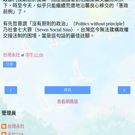
下，時至今天，似乎只能繼續荒唐地沿襲良心移交的「憲政
前例」了。
有先哲曾謂「沒有原則的政治」（Politics without principle）
乃社會七大罪（Seven Social Sins），台灣迄今無法建構政權
交接法制的困境，當是這句話的最佳註腳。
台灣永社
at
中午12:00
分享
‹
›
首頁
查看網路版
管理員
台灣永社
永社TFA