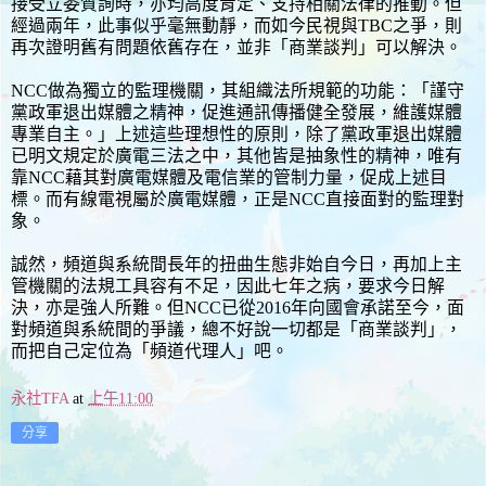
接受立委質詢時，亦均高度肯定、支持相關法律的推動。但
經過兩年，此事似乎毫無動靜，而如今民視與TBC之爭，則
再次證明舊有問題依舊存在，並非「商業談判」可以解決。
NCC做為獨立的監理機關，其組織法所規範的功能：「謹守
黨政軍退出媒體之精神，促進通訊傳播健全發展，維護媒體
專業自主。」上述這些理想性的原則，除了黨政軍退出媒體
已明文規定於廣電三法之中，其他皆是抽象性的精神，唯有
靠NCC藉其對廣電媒體及電信業的管制力量，促成上述目
標。而有線電視屬於廣電媒體，正是NCC直接面對的監理對
象。
誠然，頻道與系統間長年的扭曲生態非始自今日，再加上主
管機關的法規工具容有不足，因此七年之病，要求今日解
決，亦是強人所難。但NCC已從2016年向國會承諾至今，面
對頻道與系統間的爭議，總不好說一切都是「商業談判」，
而把自己定位為「頻道代理人」吧。
永社TFA
at
上午11:00
分享