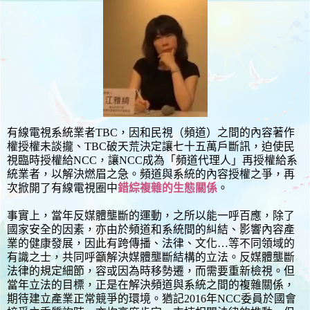
有線電視系統業者TBC，因和民視（頻道）之間的內容著作
權授權未談攏、TBC破天荒決定讓七十五萬戶斷訊，迫使民
視臨時授權給NCC，讓NCC成為「頻道代理人」再授權給系
統業者，以解決燃眉之急。頻道與系統的內容授權之爭，再
次掀開了有線電視圈中
錯綜複雜的生態關係
。
事實上，當年反媒體壟斷的運動，之所以能一呼百應，除了
國家安全的因素，亦由於頻道和系統間的糾結、影響內容產
業的健康發展，因此有跨傳播、法律、文化…等不同領域的
有識之士，共同呼籲解決媒體壟斷結構的立法。反媒體壟斷
法律的規定細節，容或因為時移勢遷，而需要重新檢視。但
當年立法的目標，正是在解決頻道與系統之間的複雜關係，
期待建立產業正常競爭的環境。猶記2016年NCC委員於國會