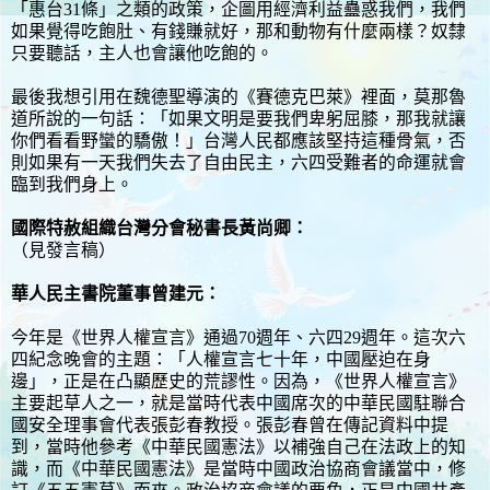
「惠台31條」之類的政策，企圖用經濟利益蠱惑我們，我們
如果覺得吃飽肚、有錢賺就好，那和動物有什麼兩樣？奴隸
只要聽話，主人也會讓他吃飽的。
最後我想引用在魏德聖導演的《賽德克巴萊》裡面，莫那魯
道所說的一句話：「如果文明是要我們卑躬屈膝，那我就讓
你們看看野蠻的驕傲！」台灣人民都應該堅持這種骨氣，否
則如果有一天我們失去了自由民主，六四受難者的命運就會
臨到我們身上。
國際特赦組織台灣分會秘書長黃尚卿：
（見發言稿）
華人民主書院董事曾建元：
今年是《世界人權宣言》通過70週年、六四29週年。這次六
四紀念晚會的主題：「人權宣言七十年，中國壓迫在身
邊」，正是在凸顯歷史的荒謬性。因為，《世界人權宣言》
主要起草人之一，就是當時代表中國席次的中華民國駐聯合
國安全理事會代表張彭春教授。張彭春曾在傳記資料中提
到，當時他參考《中華民國憲法》以補強自己在法政上的知
識，而《中華民國憲法》是當時中國政治協商會議當中，修