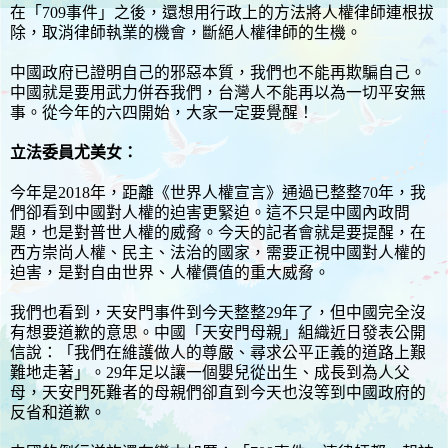
在「709事件」之後，還想用行政上的方法將人權律師連根拔
除，取消律師執業的機會，斷絕人權律師的生機。
中國政府已證明自己的邪惡本質，我們也不能再欺騙自己。
中國就是要用武力併吞我們，台灣人不能再以為一切平安無
事。從今年的六四開始，大家一定要覺醒！
立法委員尤美女：
今年是2018年，距離《世界人權宣言》通過已整整70年，我
們卻看到中國對人權的迫害更緊迫。這不只是中國內政問
題，也是對普世人權的威脅。今天的記者會就是要提醒，在
西方崇尚人權、民主、法治的國家，需要正視中國對人權的
迫害，是對自由世界、人權價值的重大威脅。
我們也看到，天安門事件到今天整整29年了，但中國完全沒
有想要道歉的意思。中國「天安門母親」組織近日發表公開
信說：「我們在維護做人的尊嚴、尋求公平正義的道路上艱
難地走著」。29年足以讓一個嬰兒從出生、成長到為人父
母，天安門死難者的母親們卻直到今天也沒等到中國政府的
反省和道歉。