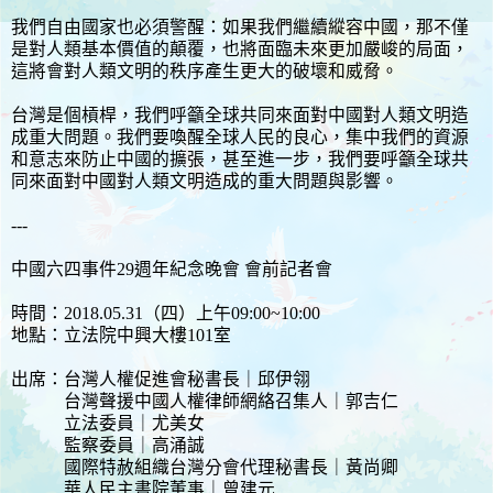
我們自由國家也必須警醒：如果我們繼續縱容中國，那不僅
是對人類基本價值的顛覆，也將面臨未來更加嚴峻的局面，
這將會對人類文明的秩序產生更大的破壞和威脅。
台灣是個槓桿，我們呼籲全球共同來面對中國對人類文明造
成重大問題。我們要喚醒全球人民的良心，集中我們的資源
和意志來防止中國的擴張，甚至進一步，我們要呼籲全球共
同來面對中國對人類文明造成的重大問題與影響。
---
中國六四事件29週年紀念晚會 會前記者會
時間：2018.05.31（四）上午09:00~10:00
地點：立法院中興大樓101室
出席：台灣人權促進會秘書長｜邱伊翎
台灣聲援中國人權律師網絡召集人｜郭吉仁
立法委員｜尤美女
監察委員｜高涌誠
國際特赦組織台灣分會代理秘書長｜黃尚卿
華人民主書院董事｜曾建元