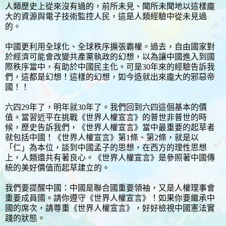
人類歷史上從來沒有過的，前所未見、聞所未聞地以這樣龐
大的資源與電子技術監控人民，這是人類經驗中從未見過
的。
中國更利用全球化、全球秩序擴張霸權。過去，自由國家對
於經濟可能會改變共產黨執政的幻想，以為讓中國進入到國
際秩序當中，有助於中國民主化。可是30年來的經驗告訴我
們，這都是幻想！這樣的幻想，如今造就出來龐大的邪惡帝
國！！
六四29年了，明年就30年了。我們回到六四這個基本的價
值。當習近平在挑戰《世界人權宣言》的普世非普世的時
候，歷史告訴我們，《世界人權宣言》當中最重要的起草者
就包括中國！《世界人權宣言》第1條、第2條，就是以
「仁」為本位，談到中國孟子的思想，在西方的理性思想
上，人類還共有著良心。《世界人權宣言》是參照著中國傳
統的美好價值而起草建立的。
我們要提醒中國：中國是聯合國重要領袖，又是人權理事會
重要成員國。請你遵守《世界人權宣言》！如果你要繼承中
國的席次，請尊重《世界人權宣言》，好好檢視中國憲法實
踐的狀態。