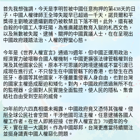
首先我想強調，今天是李明哲被中國任意拘押的第438天的日
子，中國人權律師王全璋失蹤早已超過一千天，諾貝爾和平
獎得主劉曉波遺孀劉霞仍被軟禁且下落不明。此外，還有被
自殺的中國工人李旺陽，為推廣藏語教育入獄的札西文色，
以及無數被失蹤、逮捕、關押的中國異議人士，在在呈現出
中國政府踐踏法治、人權的野蠻心態。
今年是《世界人權宣言》通過70週年，但中國正運用政治、
經濟實力破壞聯合國人權機制。中國更擴張法律管轄權到台
灣及其他國家公民，原本不可思議的跨境逮捕或不當引渡已
成現在進行式，不只發生在中國管轄下的香港，也發生在西
班牙、泰國等其他國家，不僅嚴重侵害人身自由，也對台灣
的國家主權造成壓迫和矮化。對內，中國政府透過無所不在
的監視器，企圖對人民實施全面監控，使人民的隱私、集會
結社自由受到空前的威脅。
29年前的六四真相還未揭露，中國政府竟又憑恃其強權，侵
削全球公民社會空間，干涉他國司法主權，任意逮捕各國人
權工作者。在世人即將迎接《世界人權宣言》70週年的今
天，實在是一大諷刺。作為中國鄰邦，台灣更應當持續關注
並挺身譴責中國人權惡化問題。