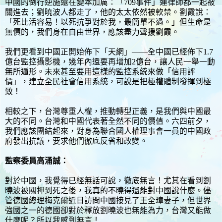
中國的倒行逆施還在變本加厲：「709事件」連律師都一起被
關進去；劉曉波人都走了，他的太太依然被軟禁。劉霞說：
「死比活容易！以死抗爭對於我，最簡單不過。」但生命是
無價的，我們身在自由世界，應該盡力聲援劉霞。
我們更看到中國正開始佈下「天網」——全中國已經佈下1.7
億台監控攝影機，幾年內還要再增加2億台，讓人民一舉一動
無所遁形。未來甚至要用這樣的監控系統來做「信用評
價」，建立全民社會信用系統，可說是把極權體制發揮到極
致！
相較之下，台灣尊重人權，推動轉型正義，是我們與中國最
大的不同。台灣和中國代表著全然不同的價值。六四前夕，
我們應該團結起來，對身為聯合國人權理事會一員的中國政
府發出抗議，要求他們徹底反省和改變。
監察委員高涌誠：
對於中國，我覺得已經無話可說，徹底無言！尤其在看到劉
曉波被關押到死之後，我真的不曉得還能對中國說什麼。儘
管德國總理梅克爾近日訪問中國接見了王全璋妻子，但世界
強國之一的德國卻對於釋放劉曉波也無能為力，台灣又能做
什麼呢？所以我感到無言！