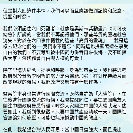
但是對六四這件事情，我們可以而且應該做到記憶和紀念、
提醒和呼籲。
我們必須記住六四死難者。就像是奧斯卡獎動畫片《可可夜
總會》所說的，當我們不再記得他們，那些尊貴的靈魂就會
消失。對於在六四事件犧牲的這些「高貴的靈魂」──我是這
樣去紀念他們的──我們永不遺忘。同時這也提醒著還在享受
自由的我們，不要等到被中國武力併吞再來後悔，要不斷提
醒大家，深切體會自由與人權的可貴！
除了記憶與紀念、提醒和呼籲，身為監察委員，我也將思考
政府對於營救李明哲的努力是否還能加強；在對岸持續片面
改變現狀的時候，我們政府又應該有什麼作為。
監察院本身也常進行國際交流。既然自許為「人權院」，在
往後進行國際交流的時候，我會提醒同仁，要提醒國際友人
關注中國政府暴戾行徑，呼籲大家關注中國的人權狀況。儘
管如此，我感到很悲觀。只要中國共產黨執政一天，國際社
會無論如何施壓，可能也無法撼動中國的態度。
在此，我希望台灣人民深思：當中國日益強大，而且提出