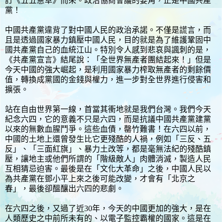
訂《五五憲草》而來。政治協商會議的要角，正是中國共產
黨！
中國共產黨違背了對中國人民的政治承諾。不僅是謊言，而
且是透過國家暴力鎮壓中國人民，目的就是為了維護鞏固中
國共產黨自己的血統江山。特別令人感到悲哀與諷刺的是，
《共產黨宣言》結尾說：「全世界無產者團結起來！」但是
今天中國的強大崛起，是利用國家暴力榨取無產者的剩餘價
值，轉換成黨國的金錢與權力，進一步對全世界進行侵害和
擴張。
站在自由世界第一線，首當其衝地就是我們台灣。我們今天
紀念六四，它的意義不只是六四，而是抗議中國共產黨建黨
以來的無數血腥鬥爭。這些血債，罄竹難書！在六四以前，
中國的土地上還曾發生比它更殘酷的人禍，例如「三反、五
反」、「三面紅旗」、暴力土改等，都是毫無法紀的殘酷鎮
壓，讓地主或他們所謂的「階級敵人」肉體消滅，製造人民
互相猜忌迫害。最後是在「文化大革命」之後，中國人民以
為共產黨在鄧小平上來之後可能改變，才會有「北京之
春」，最後卻醞釀出六四的悲劇。
在六四之後，又過了近30年，今天的中國更加的強大，是在
人類歷史之中前所未有的、以電子監控霸權的國家。這是在