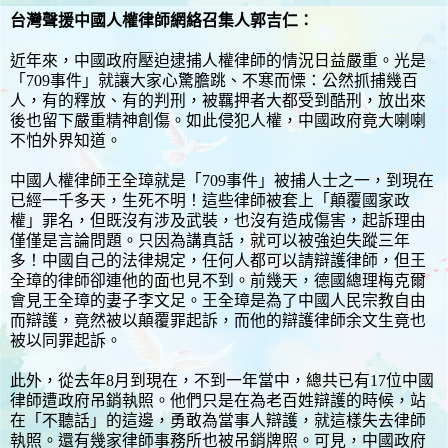
台灣聲援中國人權律師網絡召集人郭吉仁：
近年來，中國政府壓迫逮捕人權律師的情況日益嚴重。光是
「709事件」就讓大家心驚膽跳、不寒而慄：公然抓捕幾百
人，有的釋放、有的判刑，被羈押者大都受到酷刑，放出來
後也留下嚴重精神創傷。如此侵犯人權，中國政府竟大喇喇
不怕外界知道。
中國人權律師王全璋就是「709事件」被捕人士之一，到現在
已經一千多天，生死不明！這些律師被套上「顛覆國家政
權」罪名，但既沒有涉及武裝，也沒有造成傷害，起訴理由
僅僅是言論問題。只因為講真話，就可以被強迫失蹤三年
多！中國自己的法律規定，任何人都可以請辯護律師，但王
全璋的律師卻連他的面也見不到。前幾天，德國總理梅克爾
會見王全璋的妻子李文足。王全璋是為了中國人民宗教自由
而辯護，竟然被以顛覆罪起訴，而他的辯護律師余文生竟也
被以同罪起訴。
此外，從去年8月到現在，不到一年當中，總共已有17位中國
律師遭政府吊銷執照。他們只是在為老百姓辯護的時候，站
在「不聽話」的這邊，勇敢為當事人辯護，就這樣失去律師
執照。還有幾家律師事務所也被吊銷牌照。可見，中國政府