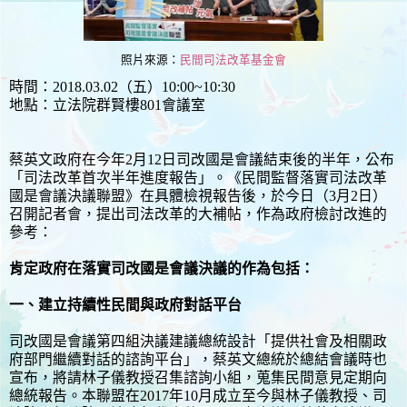
照片來源：
民間司法改革基金會
時間：2018.03.02（五）10:00~10:30
地點：立法院群賢樓801會議室
蔡英文政府在今年2月12日司改國是會議結束後的半年，公布
「司法改革首次半年進度報告」。《民間監督落實司法改革
國是會議決議聯盟》在具體檢視報告後，於今日（3月2日）
召開記者會，提出司法改革的大補帖，作為政府檢討改進的
參考：
肯定政府在落實司改國是會議決議的作為包括：
一、建立持續性民間與政府對話平台
司改國是會議第四組決議建議總統設計「提供社會及相關政
府部門繼續對話的諮詢平台」，蔡英文總統於總結會議時也
宣布，將請林子儀教授召集諮詢小組，蒐集民間意見定期向
總統報告。本聯盟在2017年10月成立至今與林子儀教授、司