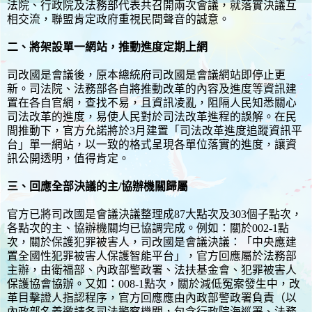
法院、行政院及法務部代表共召開兩次會議，就落實決議互
相交流，聯盟肯定政府重視民間聲音的誠意。
二、將架設單一網站，推動進度定期上網
司改國是會議後，原本總統府司改國是會議網站即停止更
新。司法院、法務部各自將推動改革的內容及進度等資訊建
置在各自官網，查找不易，且資訊凌亂，阻隔人民知悉關心
司法改革的進度，易使人民對於司法改革進程的誤解。在民
間推動下，官方允諾將於3月建置「司法改革進度追蹤資訊平
台」單一網站，以一致的格式呈現各單位落實的進度，讓資
訊公開透明，值得肯定。
三、回應全部決議的主/協辦機關歸屬
官方已將司改國是會議決議整理成87大點次及303個子點次，
各點次的主、協辦機關均已協調完成。例如：關於002-1點
次，關於保護犯罪被害人，司改國是會議決議：「中央應建
置全國性犯罪被害人保護智能平台」，官方回應屬於法務部
主辦，由衛福部、內政部警政署、法扶基金會、犯罪被害人
保護協會協辦。又如：008-1點次，關於減低冤案發生中，改
革目擊證人指認程序，官方回應應由內政部警政署負責（以
內政部名義邀請各司法警察機關，包含行政院海巡署、法務