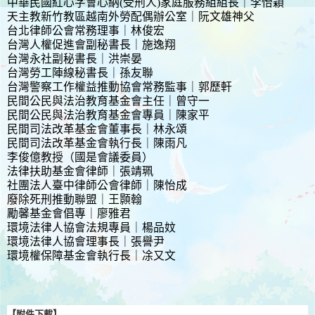
中華民國紅心字會心納(受刑人)家庭服務組組長｜李怡穎
天主教新竹教區越南外勞配偶辦公室｜阮文雄神父
台北律師公會常務理事｜林俊宏
台灣人權促進會副秘書長｜施逸翔
台灣永社副秘書長｜洪崇晏
台灣勞工陣線秘書長｜孫友聯
台灣警察工作權益推動協會常務監事｜郭歷軒
民間公民與法治教育基金會主任｜曾守一
民間公民與法治教育基金會專員｜陳家平
民間司法改革基金會董事長｜林永頌
民間司法改革基金會執行長｜陳雨凡
李俊億教授（國是會議委員）
法律扶助基金會律師｜張靖珮
社團法人臺中律師公會律師｜陳怡成
廢除死刑推動聯盟｜王顥翰
勵馨基金會倡專｜廖雅君
環境法律人協會法規專員｜楊品妏
環境法律人協會理事長｜張譽尹
環境權保障基金會執行長｜凃又文
【附件下載】