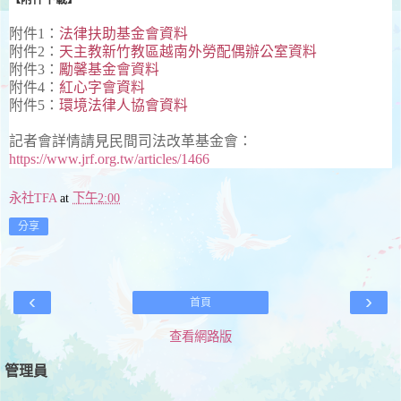
附件1：
法律扶助基金會資料
附件2：
天主教新竹教區越南外勞配偶辦公室資料
附件3：
勵馨基金會資料
附件4：
紅心字會資料
附件5：
環境法律人協會資料
記者會詳情請見民間司法改革基金會：
https://www.jrf.org.tw/articles/1466
永社TFA
at
下午2:00
分享
‹
›
首頁
查看網路版
管理員