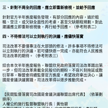
三、針對不周全的回應，應立即重新檢視，並給予回應
針對官方半年進度報告發現，有部分回應的內容，過於粗
糙、空泛，或欠缺全面性的考慮，甚至欠缺期程規劃。對此
建議應立即重新檢視後，再行給予回應。（參考附表二）
四、不待修法可以立刻執行的決議，應儘快落實
司法改革不要僅專注在大部頭的修法，許多事項不待修法可
以立刻執行的決議，若可儘快逐一完成，亦能符合人民推進
司法改革的期待。（參考附表三）
綜合本次半年進度報告，聯盟欣見政府落實司法改革踏出第
一步，但司法改革乘載全民殷切的期盼，不容片刻拖延或敷
衍草率，聯盟會持續監督官方進度，希望政府拿出決心，讓
國是會議決議實踐，司法改革得以逐步推動完成。
【民間監督落實司改國是會議決議聯盟出席代表】（依筆劃
排序）
人權公約施行監督聯盟執行長｜黃怡碧