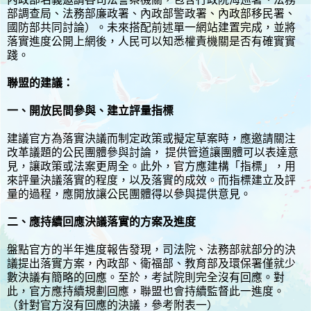
部調查局、法務部廉政署、內政部警政署、內政部移民署、
國防部共同討論）。未來搭配前述單一網站建置完成，並將
落實進度公開上網後，人民可以知悉權責機關是否有確實實
踐。
聯盟的建議：
一、開放民間參與、建立評量指標
建議官方為落實決議而制定政策或擬定草案時，應邀請關注
改革議題的公民團體參與討論， 提供管道讓團體可以表達意
見，讓政策或法案更周全。此外，官方應建構「指標」，用
來評量決議落實的程度，以及落實的成效。而指標建立及評
量的過程，應開放讓公民團體得以參與提供意見。
二、應持續回應決議落實的方案及進度
盤點官方的半年進度報告發現，司法院、法務部就部分的決
議提出落實方案，內政部、衛福部、教育部及環保署僅就少
數決議有簡略的回應。至於，考試院則完全沒有回應。對
此，官方應持續規劃回應，聯盟也會持續監督此一進度。
（針對官方沒有回應的決議，參考附表一）