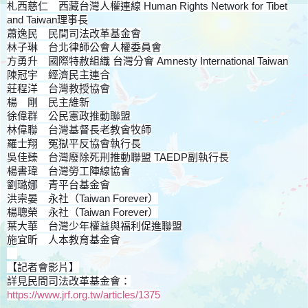
札西慈仁 西藏台灣人權連線 Human Rights Network for Tibet
and Taiwan理事長
蕭逸民 民間司法改革基金會
林子琳 台北律師公會人權委員會
方勇升 國際特赦組織 台灣分會 Amnesty International Taiwan
陳冠宇 經濟民主連合
莊程洋 台灣教授協會
楊 剛 民主維新
徐偉群 公民憲政推動聯盟
林偉聯 台灣基督長老教會牧師
羅士翔 冤獄平反協會執行長
吳佳臻 台灣廢除死刑推動聯盟 TAEDP副執行長
楊書瑋 台灣勞工陣線協會
劉璐娜 青平台基金會
洪崇晏 永社（Taiwan Forever）
楊聰榮 永社（Taiwan Forever）
葉大華 台灣少年權益與福利促進聯盟
施宜昕 人本教育基金會
【記者會影片】
詳見民間司法改革基金會：
https://www.jrf.org.tw/articles/1375