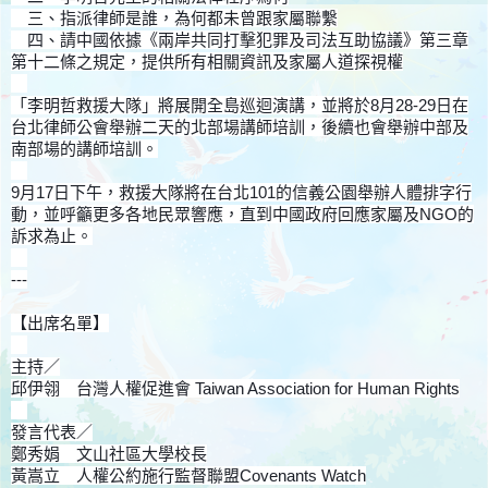
三、指派律師是誰，為何都未曾跟家屬聯繫
四、請中國依據《兩岸共同打擊犯罪及司法互助協議》第三章
第十二條之規定，提供所有相關資訊及家屬人道探視權
「李明哲救援大隊」將展開全島巡迴演講，並將於8月28-29日在
台北律師公會舉辦二天的北部場講師培訓，後續也會舉辦中部及
南部場的講師培訓。
9月17日下午，救援大隊將在台北101的信義公園舉辦人體排字行
動，並呼籲更多各地民眾響應，直到中國政府回應家屬及NGO的
訴求為止。
---
【出席名單】
主持／
邱伊翎 台灣人權促進會 Taiwan Association for Human Rights
發言代表／
鄭秀娟 文山社區大學校長
黃嵩立 人權公約施行監督聯盟Covenants Watch