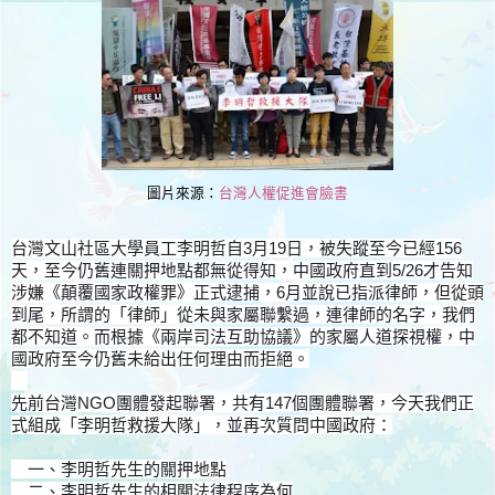
圖片來源：
台灣人權促進會臉書
台灣文山社區大學員工李明哲自3月19日，被失蹤至今已經156
天，至今仍舊連關押地點都無從得知，中國政府直到5/26才告知
涉嫌《顛覆國家政權罪》正式逮捕，6月並說已指派律師，但從頭
到尾，所謂的「律師」從未與家屬聯繫過，連律師的名字，我們
都不知道。而根據《兩岸司法互助協議》的家屬人道探視權，中
國政府至今仍舊未給出任何理由而拒絕。
先前台灣NGO團體發起聯署，共有147個團體聯署，今天我們正
式組成「李明哲救援大隊」，並再次質問中國政府：
一、李明哲先生的關押地點
二、李明哲先生的相關法律程序為何