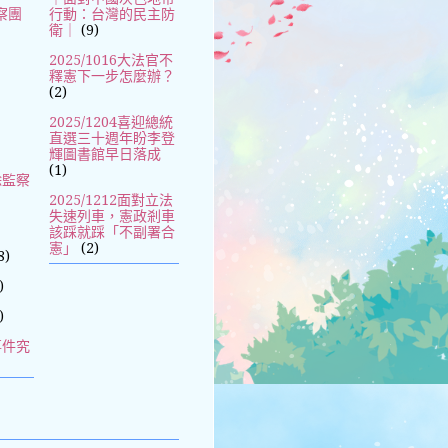
察團
行動：台灣的民主防
衛｜
(9)
2025/1016大法官不
釋憲下一步怎麼辦？
(2)
2025/1204喜迎總統
直選三十週年盼李登
輝圖書館早日落成
(1)
除監察
2025/1212面對立法
失速列車，憲政剎車
該踩就踩「不副署合
憲」
(2)
8)
)
)
事件究