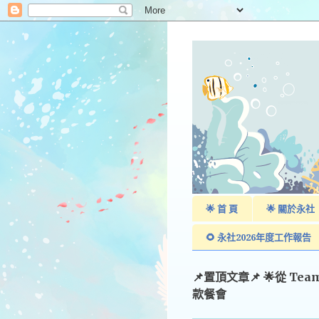
🌟 首 頁
🌟 關於永社
🌻 永社2026年度工作報告
📌置頂文章📌 🌟從 Te
款餐會