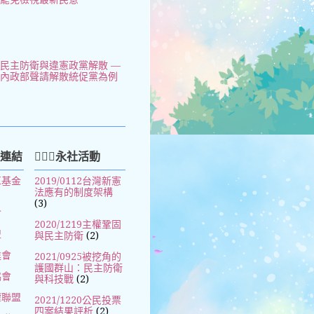
民主防衛與違憲政黨解散 —
以內政部聲請解散統促黨為例
好連結
🧚🏻‍♀️永社活動
革基金
2019/0112台灣新憲
法應有的制度架構
(3)
會
2020/1219主權鞏固
盟
與民主防衛
(2)
進會
2021/0925被挖角的
護國群山：民主防衛
協會
與科技戰
(2)
權聯盟
2021/1220公民投票
四案結果評析
(2)