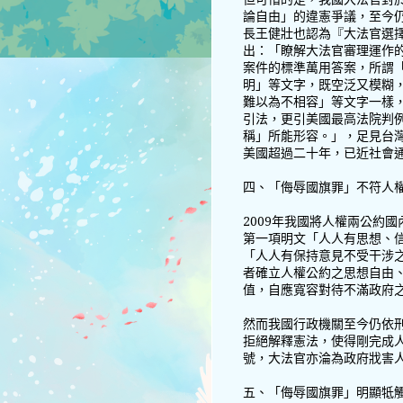
論自由」的違憲爭議，至今
長王健壯也認為『大法官選擇了
出：「瞭解大法官審理運作
案件的標準萬用答案，所謂
明」等文字，既空泛又模糊
難以為不相容」等文字一樣
引法，更引美國最高法院判
稱」所能形容。」，足見台
美國超過二十年，已近社會
四、「侮辱國旗罪」不符人
2009年我國將人權兩公約
第一項明文「人人有思想、
「人人有保持意見不受干涉
者確立人權公約之思想自由
值，自應寬容對待不滿政府
然而我國行政機關至今仍依
拒絕解釋憲法，使得剛完成
號，大法官亦淪為政府戕害
五、「侮辱國旗罪」明顯牴