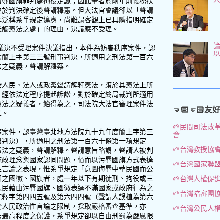
侮辱國旗罪判處拘役定讞；因此筆者於兩年前義務扶
並於判決確定後聲請釋憲。但大法官會議卻以「聲請
解泛稱系爭規定違憲，尚難謂客觀上已具體指明確定
牴觸憲法之處」的理由，決議應不受理。
論
議議決不受理案件決議指出，本件為妨害秩序案件，認
度簡上字第三三號刑事判決，所適用之刑法第一百六
法之疑義，聲請解釋案。
按人民、法人或政黨聲請解釋憲法，須於其憲法上所
，經依法定程序提起訴訟，對於確定終局裁判所適用
憲法之疑義者，始得為之，司法院大法官審理案件法
🤜🏻🤛🏻友
文。
🌱民間司法改
序案件，認臺灣臺北地方法院九十九年度簡上字第三
會
局判決），所適用之刑法第一百六十條第一項規定
🌱台灣教授協
憲法之疑義，聲請解釋。聲請意旨略謂，聲請人被判
施政理念與國家認同問題，憤而以污辱國旗方式表達
🌱台灣國家聯
性言論之表現，惟系爭規定「意圖侮辱中華民國而公
國之國徽、國旗者，處一年以下有期徒刑、拘役或三
🌱台灣人權促
人民藉由污辱國旗、國徽表達不滿國家或政府行為之
🌱台灣陪審團
院釋字第四四五號及第六四四號（聲請人誤植為第六
於人民政治性言論之限制，採取嚴格審查基準，亦
🌱台灣公民人
法最高程度之保護，系爭規定卻以自由刑罰為嚴厲限