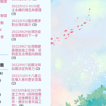
國聯盟
2022/0115-0116民
會
主永續的理念與實踐
(3)
會聯盟
2022/0312俄烏戰爭
運動
對台灣的啟示
(3)
W
2022/0629台灣防疫
政策轉型的下一步
金會
(3)
會
2022/0827台灣關鍵
基礎設施之保衛：從
合
制度及法律面向開始
(3)
標籤
2022/0917訴願法與
訴願決定拘束力
(2)
8)
2022/1105十八歲公
民權入憲的歷史意義
)
(2)
2023/09永社2023年
度工作坊《與時間賽
)
跑：促進轉型正義工
)
作、通往社會共識之
路》
(8)