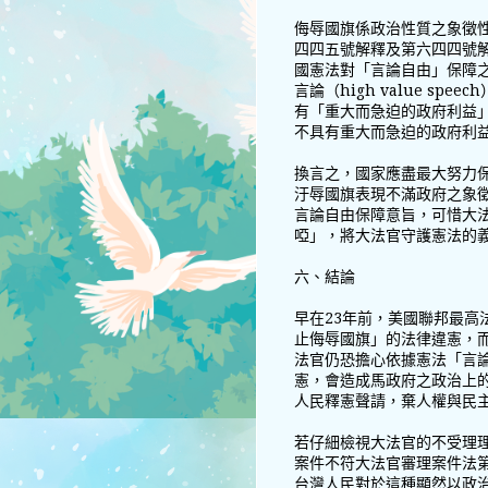
侮辱國旗係政治性質之象徵性言論
四四五號解釋及第六四四號
國憲法對「言論自由」保障之雙階
言論（high value s
有「重大而急迫的政府利益
不具有重大而急迫的政府利
換言之，國家應盡最大努力
汙辱國旗表現不滿政府之象徵
言論自由保障意旨，可惜大
啞」，將大法官守護憲法的
六、結論
早在23年前，美國聯邦最高
止侮辱國旗」的法律違憲，而
法官仍恐擔心依據憲法「言
憲，會造成馬政府之政治上
人民釋憲聲請，棄人權與民
若仔細檢視大法官的不受理
案件不符大法官審理案件法
台灣人民對於這種顯然以政