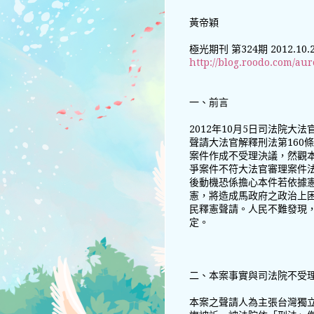
黃帝穎
極光期刊 第324期 2012.10.
http://blog.roodo.com/au
一、前言
2012年10月5日司法院大
聲請大法官解釋刑法第160
案件作成不受理決議，然觀
爭案件不符大法官審理案件
後動機恐係擔心本件若依據
憲，將造成馬政府之政治上
民釋憲聲請。人民不難發現
定。
二、本案事實與司法院不受
本案之聲請人為主張台灣獨