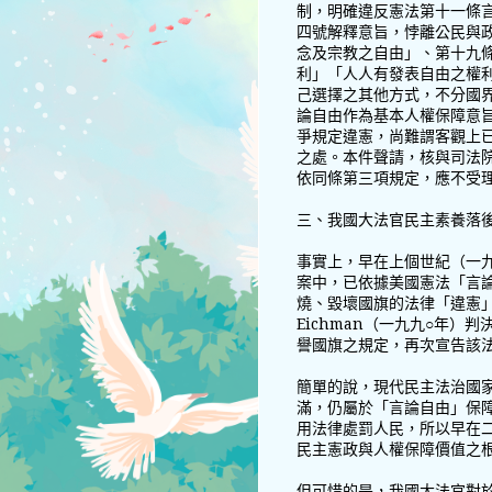
制，明確違反憲法第十一條
四號解釋意旨，悖離公民與
念及宗教之自由」、第十九
利」「人人有發表自由之權
己選擇之其他方式，不分國
論自由作為基本人權保障意
爭規定違憲，尚難謂客觀上
之處。本件聲請，核與司法
依同條第三項規定，應不受
三、我國大法官民主素養落
事實上，早在上個世紀（一九八九
案中，已依據美國憲法「言
燒、毀壞國旗的法律「違憲」。此後
Eichman（一九九○年
譽國旗之規定，再次宣告該
簡單的說，現代民主法治國
滿，仍屬於「言論自由」保
用法律處罰人民，所以早在
民主憲政與人權保障價值之
但可惜的是，我國大法官對