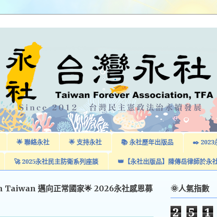
🌟 聯絡永社
🌟 支持永社
📚 永社歷年出版品
✒️ 2
🚀 2025永社民主防衛系列座談
👑【永社出版品】陳傳岳律師於永
am Taiwan 邁向正常國家🌟 2026永社感恩募
🌞人氣指數
2
5
1