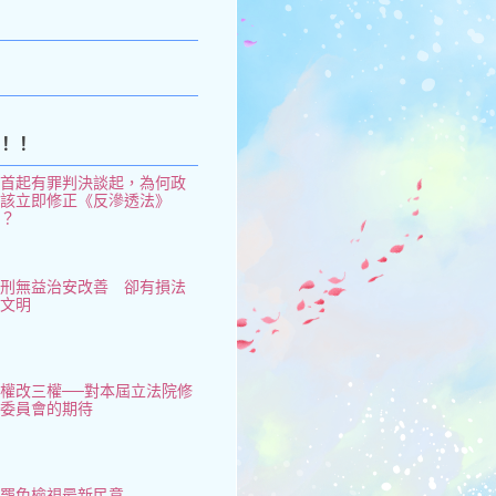
k
！！
從首起有罪判決談起，為何政
府該立即修正《反滲透法》
了？
鞭刑無益治安改善 卻有損法
治文明
權改三權──對本屆立法院修
憲委員會的期待
大罷免檢視最新民意