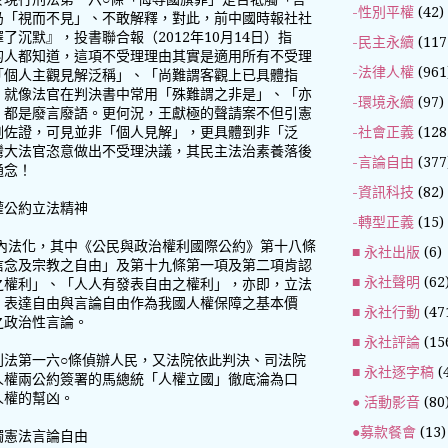
-性別平權
(42)
仍「視而不見」、不敢解釋，對此，前中國時報社社
沉默』，投書聯合報（2012年10月14日）指
-民主永續
(117
的人都知道，這項不受理理由其實是適用所有不受理
-法律人權
(961
「個人主觀見解泛稱」、「尚難謂客觀上已具體指
，就像法官在判決書中常用「殊難謂之非是」、「亦
-環境永續
(97)
，都是廢言廢語。更何況，王獻極的聲請案不但引憲
-社會正義
(128
例佐證，可見並非「個人見解」，更具體到非「泛
灣大法官恣意做出不受理決議，其民主法治素養落後
-言論自由
(377
通念！
-資訊科技
(82)
權公約立法精神
-轉型正義
(15)
國內法化，其中《公民與政治權利國際公約》第十八條
■ 永社出版
(6)
信念及宗教之自由」及第十九條第一項及第二項肯認
■ 永社聲明
(62
之權利」、「人人有發表自由之權利」，亦即，立法
、表達自由與言論自由作為我國人權保障之基本價
■ 永社行動
(47
之政治性言論。
■ 永社評論
(15
刑法第一六○條偵辦人民，又法院依此判決、司法院
■ 永社逐字稿
(
人權兩公約簽署的馬總統「人權立國」徹底淪為口
人權的幫凶。
● 活動影音
(80
●募款餐會
(13)
觸憲法言論自由