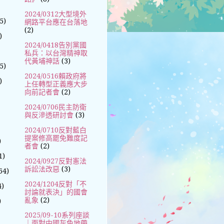
2024/0312大型境外
5)
網路平台應在台落地
(2)
)
2024/0418告別黨國
私兵：以台灣精神取
代黃埔神話
(3)
5)
2024/0516賴政府將
)
上任轉型正義應大步
向前記者會
(2)
2024/0706民主防衛
與反滲透研討會
(3)
2024/0710反對藍白
提案修高罷免難度記
)
者會
(2)
1)
2024/0927反對憲法
訴訟法改惡
(3)
64)
2024/1204反對「不
4)
討論就表決」的國會
亂象
(2)
)
2025/09-10系列座談
｜面對中國灰色地帶