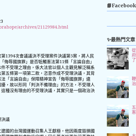
📘Faceboo
23
rorahope/archives/21129984.html
✨最熱門文章
法官第1394次會議議決不受理案件決議第5案，將人民
條「侮辱國旗罪」是否牴觸憲法第11條「言論自由」
本件不受理之理由，係大法官以個人主觀見解泛稱系
法第五條第一項第二款，恣意作成不受理決議，其背
憲法「言論自由」保障精神宣告「侮辱國旗罪」違
困擾，故以形同「判決不備理由」的方法，不受理人
，這種沒有理由的不受理決議，其實只是一個政治決
五
理決議
立建國的台灣國運動召集人王獻極，他因兩度毀損國