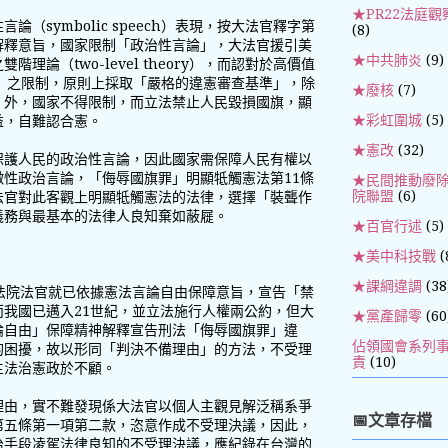
★PR22法庭觀
（symbolic speech）表現，按大法官釋字第
(8)
解釋意旨，國家限制「政治性言論」，大法官援引美
★中共肺炎
(9)
理論（two-level theory），而認對於高價值
peech）之限制，原則上採取「嚴格的違憲審查基準」，除
★廢核
(7)
」外，國家不得限制，而立法禁止人民毀損國旗，顯
★彩虹圍城
(5)
益，自難認合憲。
★憲改
(32)
保護人民的政治性言論，因此國家需保障人民有權以
性政治言論，「侮辱國旗罪」明顯牴觸憲法第11條
★民間推動廢
院聯盟
(6)
法官對此客觀上明顯牴觸憲法的法律，選擇「裝聾作
義務與最基本的法律人良知棄如蔽屣。
★百官行述
(5)
★美中科技戰
(
★課綱違調
(38
法院法官就已依據憲法言論自由保障意旨，宣告「禁
我國已邁入21世紀，並立法施行人權兩公約，但大
★黨產歸零
(60
論自由」保障精神解釋宣告刑法「侮辱國旗罪」違
佔領國會系列
的困擾，故以形同「判決不備理由」的方法，不受理
責
(10)
主法治憲政於不顧。
理由，實不難發現係大法官以個人主觀見解泛稱系爭
📅文章存檔
第五條第一項第二款，恣意作成不受理決議，因此，
治手段凌駕法律良知的不受理決議，應紀錄在台灣的