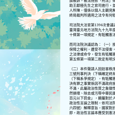
旗被訴，被法院依「刑法」
助王獻極先生之官司進行，
人所陳，僅係以個人主觀見
終局裁判所適用之法令有何
司法院大法官第1394次會
臺灣臺北地方法院九十九年
十條第一項規定，有牴觸憲
而司法院決議認為：（一）
保障之權利，遭受不法侵害
之法律或命令，發生有牴觸
第五條第一項第二款定有明
（二）本件聲請人因妨害秩
三號刑事判決（下稱確定終
（下稱系爭規定），有牴觸
決有罪之事實係因不滿政府
不滿，此屬政治性質之象徵
然損壞、除去或污辱中華民
百元以下罰金」，顯屬對於
政治性言論之限制，依司法
六四號）解釋意旨，國家對
即，政治性言論本應受到憲