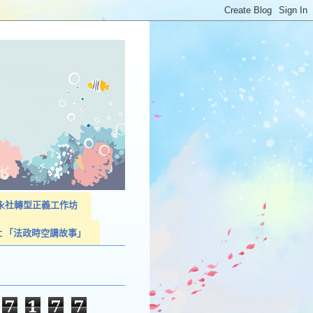
023永社轉型正義工作坊
社 「法政時空講故事」
7
1
7
7