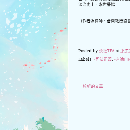
法治史上，永世警惕！
（作者為律師、台灣教授協
Posted by
永社TFA
at
下午3
Labels:
-司法正義
,
-言論自
較新的文章