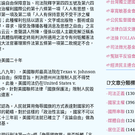
🌱台灣獨立建
言論自由保障意旨、司法院釋字第四四五號及第六四
政治權利國際公約第十八條第一項「人人有思想、信
🌱辜寬敏基金
條第一項及第二項「人人有保持意見不受干涉之權
🌱公民監督國
利；此種權利包括以語言、文字或出版物、藝術或自
界，尋求、接受及傳播各種消息及思想之自由」之言
🌱法律白話文
旨云云。查聲請人所陳，僅係以個人主觀見解泛稱系
已具體指明確定終局判決所適用之法令有何牴觸憲法
🌱法操 FOLLA
院大法官審理案件法第五條第一項第二款規定不合，
🌱司法微光基
理。
🌱冤獄平反協
後美國二十年
🌱經濟民主連
年），美國聯邦最高法院在Texas v. Johnson
論自由」保障意旨，判決德州州法限制人民不得焚
📑文章分類
，美國司法仍在United States v.
）判決中，針對美國聯邦法律「國旗保護法」限制人民毀
-司法正義
(130
法違憲。
-國家主權
(396
家認為，人民就算用侮辱國旗的方式表達對國家的不
-國際串聯
(13)
障的範疇，對於這樣的「政治性言論」，國家不可以
二十三年前，美國司法就已確立了「言論自由」做為
-媒體自由
(124
根基。
-居住正義
(144
於現行刑法第一六○條「侮辱國旗罪」是否牴觸「言