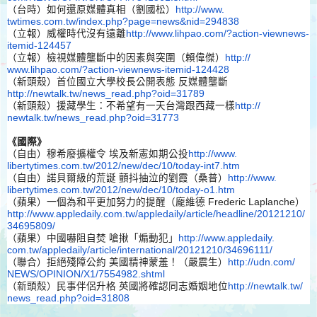
（台時）如何還原媒體真相（劉國松）
http://www.
twtimes.com.tw/index.php?page=
news&nid=294838
（立報）威權時代沒有遠離
http://www.lihpao.
com/?action-viewnews-
itemid-
124457
（立報）檢視媒體壟斷中的因素與突圍（賴偉傑）
http://
www.lihpao.com/?action-
viewnews-itemid-124428
（新頭殼）首位國立大學校長公開表態 反媒體壟斷
http://newtalk.tw/news_
read.php?oid=31789
（新頭殼）援藏學生：不希望有一天台灣跟西藏一樣
http://
newtalk.tw/news_read.php?oid=
31773
《國際》
（自由）穆希廢擴權令 埃及新憲如期公投
http://www.
libertytimes.com.tw/2012/new/
dec/10/today-int7.htm
（自由）諾貝爾級的荒誕 顫抖抽泣的劉霞（桑普）
http://www.
libertytimes.com.tw/2012/new/
dec/10/today-o1.htm
（蘋果）一個為和平更加努力的提醒（龐維德 Frederic Laplanche）
http://www.
appledaily.com.tw/appledaily/
article/headline/20121210/
34695809/
（蘋果）中國嚇阻自焚 嗆揪「煽動犯」
http://www.appledaily.
com.tw/appledaily/article/
international/20121210/
34696111/
（聯合）拒絕殘障公約 美國精神蒙羞！（嚴震生）
http://udn.com/
NEWS/OPINION/X1/7554982.shtml
（新頭殼）民事伴侶升格 英國將確認同志婚姻地位
http://newtalk.tw/
news_read.php?oid=31808