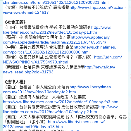
chinatimes.com/forum/11051402/
112012120900321.html
（立報）陳肇敏不起訴處分 高檢撤銷
http://www.lihpao.com/?
action-
viewnews-itemid-124617
《社會正義》
（自由）台灣書院做虛功 學者:不如推動台灣研究
http://www.
libertytimes.com.tw/2012/new/
dec/10/today-p1.htm
（蘋果）拖 慰問金制度化 明年底才審
http://www.appledaily.
com.tw/appledaily/article/
headline/20121210/34695994/
（中時）馬英九獨家專訪 合法圖利企業
http://news.chinatimes.
com/politics/11050202/
122012121000096.html
（聯合）各國只顧利益 誰管氣候危機？（鄭方婷）
http://udn.com/
NEWS/OPINION/X1/7554979.shtml
（新頭殼）杜哈通過 京都議定書效力延長8年
http://newtalk.tw/
news_read.php?oid=31793
《法律人權》
（自由）台權會︰兩人權公約 未落實
http://www.libertytimes.
com.tw/2012/new/dec/10/today-
fo2.htm
（自由）總統府人權諮委︰人權政策 人民無感
http://www.libertytimes.
com.tw/2012/new/dec/10/today-
fo3.htm
（自由）台菲韓慰安婦泣訴悲情 馬促日政府勇於認錯
http://www.
libertytimes.com.tw/2012/new/
dec/10/today-p2.htm
（自由）人文大樓案的傲慢與偏見 台大「傑出校友的善心義舉」淪為
「財團圈地」（張小虹）
http
://www.libertytimes.com.tw/
2012/new/dec/10/today-o13.htm