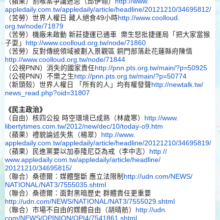
（蘋果）割喉案爭議迷思（邱伊翎）
http://www.
appledaily.com.tw/appledaily/
article/headline/20121210/
34695812/
（苦勞）世界人權日 藏人絕食49小時
http://www.coolloud.
org.tw/node/71879
（苦勞）機廠未啟動 新莊捷運已通車 樂生怒批捷運局「把大家當猴
子耍」
http://www.
coolloud.org.tw/node/71860
（苦勞）反對傳統領域被劃入景觀區 銅門部落赴花蓮縣府陳情
http://www.
coolloud.org.tw/node/71844
（公視PNN）消失的國家責任
http://pnn.pts.
org.tw/main/?p=50925
（公視PNN）不樂之生
http://pnn.pts.org.
tw/main/?p=50774
（新頭殼）世界人權日 「所有的人」均有權發聲
http://newtalk.tw/
news_read.php?oid=31807
《民主政治》
（自由）核四公投 時空環境已成熟（林歲寒）
http://www.
libertytimes.com.tw/2012/new/
dec/10/today-o9.htm
（蘋果）禮貌論述失焦（楊翠）
http://www.
appledaily.com.tw/appledaily/
article/headline/20121210/
34695819/
（蘋果）民進黨要以加泰隆尼亞為戒（李中志）
http://
www.appledaily.com.tw/
appledaily/article/headline/
20121210/34695815/
（聯合）桑德爾：媒體壟斷 應立法限制
http://udn.com/NEWS/
NATIONAL/NAT3/7555035.shtml
（聯合）桑德爾：面對黑暗歷史 群體責任更重要
http://udn.com/NEWS/
NATIONAL/NAT3/7555029.shtml
（聯合）市場不自由的媒體自由（胡晴舫）
http://udn.
com/NEWS/OPINION/OPI4/7541861.
shtml