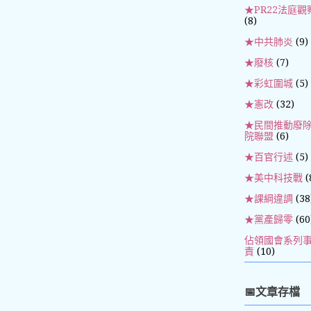
★PR22法庭觀
(8)
★中共肺炎
(9)
★廢核
(7)
★彩虹圍城
(5)
★憲改
(32)
★民間推動廢
院聯盟
(6)
★百官行述
(5)
★美中科技戰
(
★課綱違調
(38
★黨產歸零
(60
佔領國會系列
責
(10)
📅文章存檔