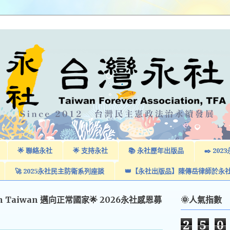
🌟 聯絡永社
🌟 支持永社
📚 永社歷年出版品
✒️ 2
🚀 2025永社民主防衛系列座談
👑【永社出版品】陳傳岳律師於永
am Taiwan 邁向正常國家🌟 2026永社感恩募
🌞人氣指數
2
5
0