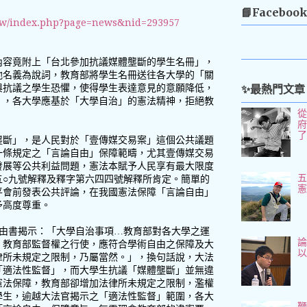
📘Faceboo
.tw/index.php?page=news&nid=293957
內容竟附上「台北參加抗議媒體壟斷的學生名冊」，
他名義為說詞，教育部將學生名冊送往各大學的「關
✨最熱門文章
與抗議之學生恐懼，使得學生表達意見的意願降低，
」，各大學應基於「大學自治」的憲法精神，拒絕教
壟斷」，是人民對於「壹傳媒交易案」這個公共議題
一條規定之「言論自由」保障範疇，尤其壹傳媒交易
發展等公共利益問題，憲法本賦予人民享有最大限度
五
五○九號解釋及釋字第六四四號解釋所肯定。簡單的
平會前發表公共評論，在我國憲法保障「言論自由」
予高度尊重。
理由書揭示：「大學自治事項…教育部對各大學之運
論
。教育部監督權之行使，應符合學術自由之保障及大
律所未規定之限制，乃屬當然。」，換句話說，大法
「適法性監督」，而大學生抗議「媒體壟斷」並無違
憲法保障，教育部卻增加法律所未規定之限制，濫權
學生，逾越大法官揭示之「適法性監督」範圍，各大