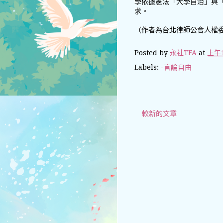
學依據憲法「大學自治」與
求。
（作者為台北律師公會人權
Posted by
永社TFA
at
上午1
Labels:
-言論自由
較新的文章