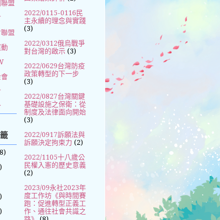
國聯盟
2022/0115-0116民
會
主永續的理念與實踐
(3)
會聯盟
2022/0312俄烏戰爭
運動
對台灣的啟示
(3)
W
2022/0629台灣防疫
政策轉型的下一步
金會
(3)
會
2022/0827台灣關鍵
基礎設施之保衛：從
合
制度及法律面向開始
(3)
標籤
2022/0917訴願法與
訴願決定拘束力
(2)
8)
2022/1105十八歲公
民權入憲的歷史意義
)
(2)
2023/09永社2023年
度工作坊《與時間賽
)
跑：促進轉型正義工
)
作、通往社會共識之
路》
(8)