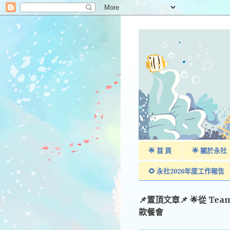
🌟 首 頁
🌟 關於永社
🌻 永社2026年度工作報告
📌置頂文章📌 🌟從 Te
款餐會