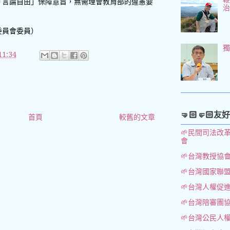
「言論自由」保障意旨，無需理會教育部的違憲要
委員會委員）
1:34
🤜🏻🤛🏻友
首頁
較舊的文章
🌱民間司法改
會
🌱台灣教授協
🌱台灣國家聯
🌱台灣人權促
🌱台灣陪審團
🌱台灣公民人