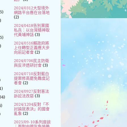
2024/0312大型境外
5)
網路平台應在台落地
(2)
)
2024/0418告別黨國
私兵：以台灣精神取
代黃埔神話
(3)
5)
2024/0516賴政府將
)
上任轉型正義應大步
向前記者會
(2)
2024/0706民主防衛
與反滲透研討會
(3)
2024/0710反對藍白
提案修高罷免難度記
)
者會
(2)
1)
2024/0927反對憲法
訴訟法改惡
(3)
64)
2024/1204反對「不
4)
討論就表決」的國會
亂象
(2)
)
2025/09-10系列座談
｜面對中國灰色地帶