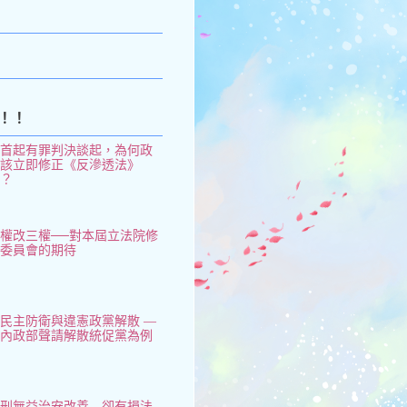
k
！！
從首起有罪判決談起，為何政
府該立即修正《反滲透法》
了？
權改三權──對本屆立法院修
憲委員會的期待
民主防衛與違憲政黨解散 —
以內政部聲請解散統促黨為例
鞭刑無益治安改善 卻有損法