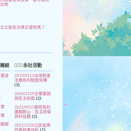
治文明
獨立公投有法律正當性嗎？
好連結
🧚🏻‍♀️永社活動
革基金
2019/0112台灣新憲
法應有的制度架構
(3)
會
2020/1219主權鞏固
盟
與民主防衛
(2)
進會
2021/0925被挖角的
護國群山：民主防衛
協會
與科技戰
(2)
權聯盟
2021/1220公民投票
四案結果評析
(2)