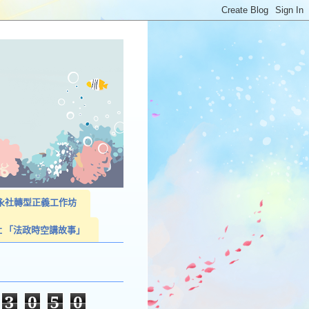
023永社轉型正義工作坊
社 「法政時空講故事」
3
0
5
0