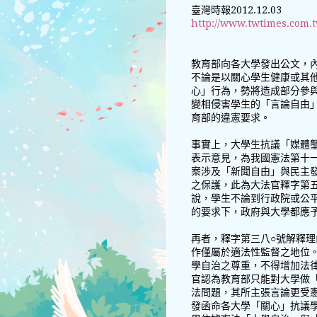
臺灣時報2012.12.03
http://www.twtimes.com
教育部向各大學發出公文，
不論是以關心學生健康或其
心」行為，勢將造成部分參
變相侵害學生的「言論自由
育部的違憲要求。
事實上，大學生抗議「媒體
表示意見，為我國憲法第十
案涉及「新聞自由」與民主
之保護，此為大法官釋字第
說，學生不論到行政院或公
的要求下，政府與大學都應
再者，釋字第三八○號解釋
作僅屬於適法性監督之地位
學自治之尊重，不得增加法
官認為教育部只能對大學做
法問題，其所主張言論更受
發函命各大學「關心」抗議