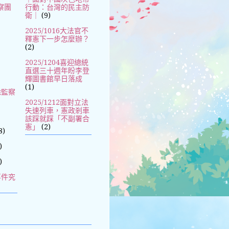
察團
行動：台灣的民主防
衛｜
(9)
2025/1016大法官不
釋憲下一步怎麼辦？
(2)
2025/1204喜迎總統
直選三十週年盼李登
輝圖書館早日落成
(1)
除監察
2025/1212面對立法
失速列車，憲政剎車
該踩就踩「不副署合
憲」
(2)
8)
)
)
事件究