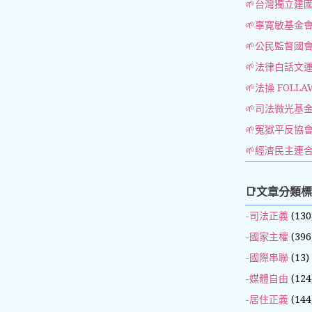
🌱台灣獨立建
🌱辜寬敏基金
🌱公民監督國
🌱法律白話文
🌱法操 FOLLA
🌱司法微光基
🌱冤獄平反協
🌱經濟民主連
📑文章分類
-司法正義
(130
-國家主權
(396
-國際串聯
(13)
-媒體自由
(124
-居住正義
(144