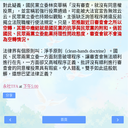
對此疑義，國民黨立委林奕華稱「沒有審查，就沒有同意權
投票」，並宣稱若強行投票通過，可能被大法官宣告無效云
云。民眾黨立委也持類似觀點，主張缺乏詢答程序將違反前
揭立法院職權行使法規定。只是，
若推敲近日審查會之所以
空轉，其箇中癥結就是國民黨的抗爭與民眾黨的附和。倘若
國民、民眾兩黨立委能稟持理性問政態度，審查會就不會淪
為空轉情況。
法律界有個原則叫：淨手原則（clean-hands doctrine）。國
民、民眾兩黨立委一方面刻意破壞程序、讓審查會無法順利
進行在先，一方面卻又高喊程序正義、批評沒有順利進行審
查會的同意權投票具有瑕疵，令人錯亂。雙手如此這般骯
髒，還想巴望法律正義？
永社TFA
at
下午5:00
分享
‹
›
首頁