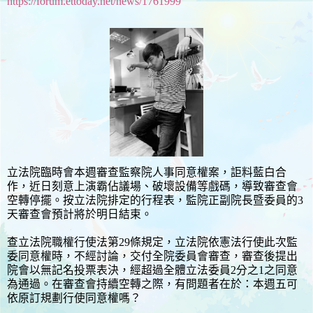
https://forum.ettoday.net/news/1761999
立法院臨時會本週審查監察院人事同意權案，詎料藍白合
作，近日刻意上演霸佔議場、破壞設備等戲碼，導致審查會
空轉停擺。按立法院排定的行程表，監院正副院長暨委員的3
天審查會預計將於明日結束。
查立法院職權行使法第29條規定，立法院依憲法行使此次監
委同意權時，不經討論，交付全院委員會審查，審查後提出
院會以無記名投票表決，經超過全體立法委員2分之1之同意
為通過。在審查會持續空轉之際，有問題者在於：本週五可
依原訂規劃行使同意權嗎？