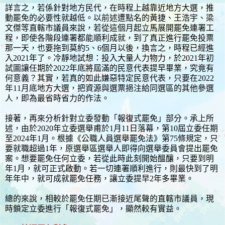
詳言之，若係針對地方民代，在時程上越靠近地方大選，推
動罷免的必要性就越低。以前述遭點名的黃捷、王浩宇、梁
文傑等直轄市議員來說，若從這個月起立馬展開罷免連署工
程，即使各階段連署都能順利成就，到了真正進行罷免投票
那一天，也要拖到莫約5、6個月以後，換言之，時程已經進
入2021年了。冷靜地試想：投入大量人力物力，於2021年初
試圖讓任期於2022年底將屆滿的民意代表提早畢業，究竟有
何意義？其實，若真的如此嫌惡特定民意代表，只要在2022
年11月底地方大選，把資源與選票挹注給同選區的其他參選
人，即為最省時省力的作法。
接著，再來分析針對立委發動「報復式罷免」部分。承上所
述，由於2020年立委選舉甫於1月11日落幕，第10屆立委任期
至2024年1月。根據《公職人員選舉罷免法》第75條規定，只
要就職超過1年，原選舉區選舉人即得向選舉委員會提出罷免
案。想要罷免任何立委，若從此時此刻開始醞釀，只要到明
年1月，就可正式啟動。若一切連署順利進行，則最快到了明
年年中，就可成就罷免任務，讓立委提早2年多畢業。
總的來說，相較於罷免任期已漸接近尾聲的直轄市議員，現
時鎖定立委進行「報復式罷免」，顯然較有實益。