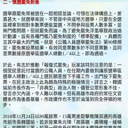
二、慎選罷免對象
選舉跟罷免常被放在一起相提並論，可惜在法律構造上，差
異甚大。就選舉來說，不管是中央或地方選舉，只要在全選
區裡拿到相對多數票便能當選，不問參與投票人數多寡，並
無門檻問題。但就罷免而論，為了避免罷免浮濫導致政治過
於動盪，設有各種門檻乃罷免制度的「標準配備」。具體而
言其中最大的門檻，就是《公職人員選舉罷免法》第90條規
定，罷免案投票結果，有效同意票數多於不同意票數，且同
意票數達原選舉區選舉人總數1／4以上，即為通過。
於此，有志於推動「報復式罷免」玩家該特別注意的是：一
個受民意託付當選的公職人員，在任期內要做到讓原選舉區
選舉人總數1／4以上選民願意放下手邊工作，出門投下罷免
票，在民主政治上此為頗為特殊的極端情況。詳言之，韓國
瑜前市長作為一「非典型」政治人物，儘管公眾形象不佳、
發言亦欠內涵，令人難以恭維。但有高雄市政府的常任文官
體系作為後盾基盤，市政運作也不至於淪落到完全停頓的地
步。
2018年11月24日以89萬餘票、15萬票差距擊敗陳其邁的高雄
市前市長韓國瑜，若非背棄朱元璋「高築牆、廣積糧、緩稱
王」的開國三策，於第一個市長任期內就大膽躁進拋棄高雄