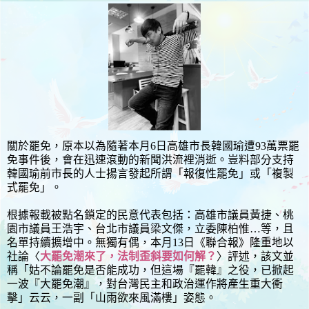
關於罷免，原本以為隨著本月6日高雄市長韓國瑜遭93萬票罷
免事件後，會在迅速滾動的新聞洪流裡消逝。豈料部分支持
韓國瑜前市長的人士揚言發起所謂「報復性罷免」或「複製
式罷免」。
根據報載被點名鎖定的民意代表包括：高雄市議員黃捷、桃
園市議員王浩宇、台北市議員梁文傑，立委陳柏惟…等，且
名單持續擴增中。無獨有偶，本月13日《聯合報》隆重地以
社論〈
大罷免潮來了，法制歪斜要如何解？
〉評述，該文並
稱「姑不論罷免是否能成功，但這場『罷韓』之役，已掀起
一波『大罷免潮』，對台灣民主和政治運作將產生重大衝
擊」云云，一副「山雨欲來風滿樓」姿態。