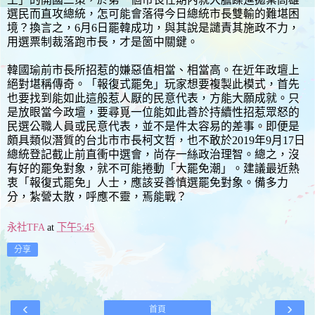
選民而直攻總統，怎可能會落得今日總統市長雙輸的難堪困
境？換言之，6月6日罷韓成功，與其說是譴責其施政不力，
用選票制裁落跑市長，才是箇中關鍵。
韓國瑜前市長所招惹的嫌惡值相當、相當高。在近年政壇上
絕對堪稱傳奇。「報復式罷免」玩家想要複製此模式，首先
也要找到能如此這般惹人厭的民意代表，方能大願成就。只
是放眼當今政壇，要尋覓一位能如此善於持續性招惹眾怒的
民選公職人員或民意代表，並不是件太容易的差事。即便是
頗具類似潛質的台北市市長柯文哲，也不敢於2019年9月17日
總統登記截止前直衝中選會，尚存一絲政治理智。總之，沒
有好的罷免對象，就不可能捲動「大罷免潮」。建議最近熱
衷「報復式罷免」人士，應該妥善慎選罷免對象。備多力
分，紮營太散，呼應不靈，焉能戰？
永社TFA
at
下午5:45
分享
‹
›
首頁