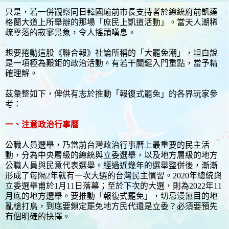
只是，若一併觀察同日韓國瑜前市長支持者於總統府前凱達
格蘭大道上所舉辦的那場「庶民上凱道活動」。當天人潮稀
疏零落的寂寥景象，令人搖頭嘆息。
想要捲動這股《聯合報》社論所稱的「大罷免潮」，坦白說
是一項極為艱鉅的政治活動。有若干關鍵入門重點，當予精
確理解。
茲彙整如下，俾供有志於推動「報復式罷免」的各界玩家參
考：
一、注意政治行事曆
公職人員選舉，乃當前台灣政治行事曆上最重要的民主活
動，分為中央層級的總統與立委選舉，以及地方層級的地方
公職人員與民意代表選舉。經過近幾年的選舉整併後，漸漸
形成了每隔2年就有一次大選的台灣民主慣習。2020年總統與
立委選舉甫於1月11日落幕；至於下次的大選，則為2022年11
月底的地方選舉。要推動「報復式罷免」，切忌漫無目的地
亂槍打鳥，到底要鎖定罷免地方民代還是立委？必須要預先
有個明確的抉擇。