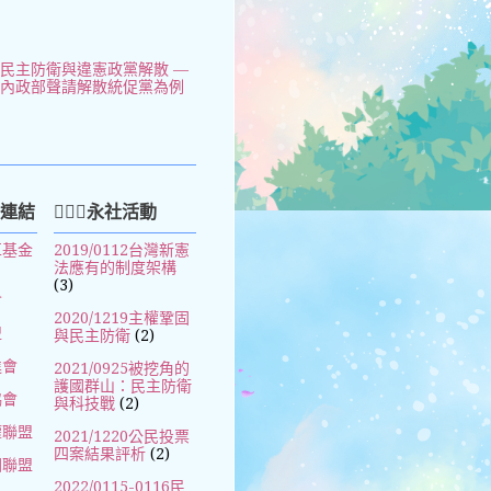
民主防衛與違憲政黨解散 —
以內政部聲請解散統促黨為例
好連結
🧚🏻‍♀️永社活動
革基金
2019/0112台灣新憲
法應有的制度架構
(3)
會
2020/1219主權鞏固
盟
與民主防衛
(2)
進會
2021/0925被挖角的
護國群山：民主防衛
協會
與科技戰
(2)
權聯盟
2021/1220公民投票
四案結果評析
(2)
國聯盟
2022/0115-0116民