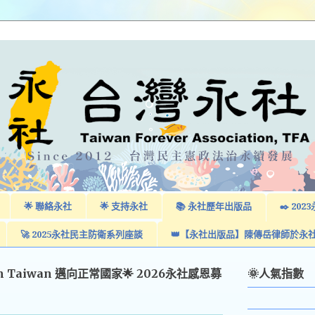
🌟 聯絡永社
🌟 支持永社
📚 永社歷年出版品
✒️ 2
🚀 2025永社民主防衛系列座談
👑【永社出版品】陳傳岳律師於永
am Taiwan 邁向正常國家🌟 2026永社感恩募
🌞人氣指數