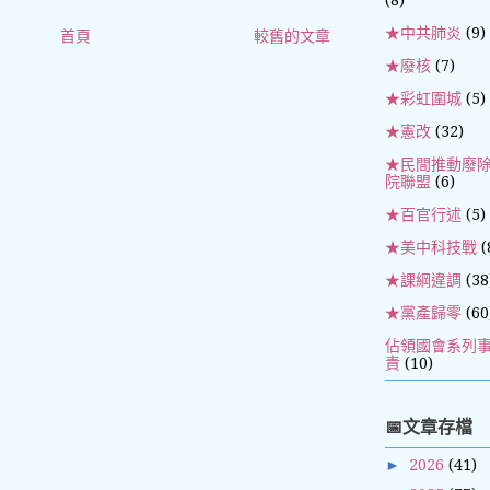
★中共肺炎
(9)
首頁
較舊的文章
★廢核
(7)
★彩虹圍城
(5)
★憲改
(32)
★民間推動廢
院聯盟
(6)
★百官行述
(5)
★美中科技戰
(
★課綱違調
(38
★黨產歸零
(60
佔領國會系列
責
(10)
📅文章存檔
►
2026
(41)