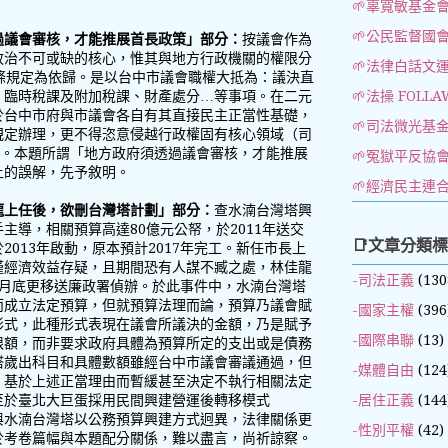
：
🌱辜寬敏基金
🌱公民監督國
過議會審核，才能推展首長政策」部分：
按議會作為
政治不可或缺的核心，惟其與地方行政機關的權限分
🌱法律白話文
條規定為依歸。是以台中市議會職權大抵為：議決直
、臨時稅課及附加稅課、財產處分…等事項。在二元
🌱法操 FOLLA
於台中市府與市議會各自有其直接民主正當性基礎，
🌱司法微光基
規定辦理，更不得恣意侵越行政權固有核心領域（司
）。本題所謂「地方政府須透過議會審核，才能推展
🌱冤獄平反協
上的誤解，先予敘明。
🌱經濟民主連
龍上任後，欲刪台灣塔計劃」部分：
查水湳台灣塔興
主導，相關預算高達80億元公帑，於2011年送交
📑文章分類
013年啟動，原本預計2017年完工。新任市長上
僅經濟效益存疑，且期間恐有人謀不臧之處，林佳龍
-司法正義
(130
2月底更移送廉政署偵辦。於此事件中，水湳台灣塔
而成立法定預算，但就預算法理而論，預算乃議會賦
-國家主權
(396
形式，此種形式表現在議會所議決的金額，乃是賦予
-國際串聯
(13)
限額，而非要求政府具體為預算所定的支出或是債務
塔歲出科目和具體數額雖經台中市議會審議通過，但
-媒體自由
(124
，基於上述正當理由而暫緩甚至決定不執行相關法定
-居住正義
(144
至於臺北大巨蛋採用民間興建營運後轉移模式
與水湳台灣塔以公務預算興建方式迥異，法律關係更
-性別平權
(42)
於考卷篇幅與本題配分關係，難以盡言，尚祈諒察。