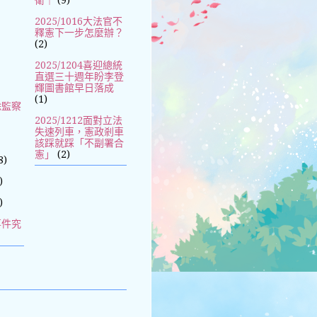
衛｜
(9)
2025/1016大法官不
釋憲下一步怎麼辦？
(2)
2025/1204喜迎總統
直選三十週年盼李登
輝圖書館早日落成
(1)
除監察
2025/1212面對立法
失速列車，憲政剎車
該踩就踩「不副署合
憲」
(2)
8)
)
)
事件究