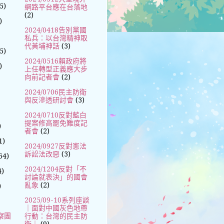
5)
網路平台應在台落地
(2)
)
2024/0418告別黨國
私兵：以台灣精神取
代黃埔神話
(3)
5)
2024/0516賴政府將
)
上任轉型正義應大步
向前記者會
(2)
2024/0706民主防衛
與反滲透研討會
(3)
2024/0710反對藍白
提案修高罷免難度記
)
者會
(2)
1)
2024/0927反對憲法
訴訟法改惡
(3)
64)
2024/1204反對「不
4)
討論就表決」的國會
亂象
(2)
)
2025/09-10系列座談
｜面對中國灰色地帶
察團
行動：台灣的民主防