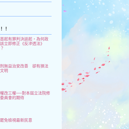
！！
從首起有罪判決談起，為何政
府該立即修正《反滲透法》
了？
鞭刑無益治安改善 卻有損法
治文明
權改三權──對本屆立法院修
憲委員會的期待
大罷免檢視最新民意