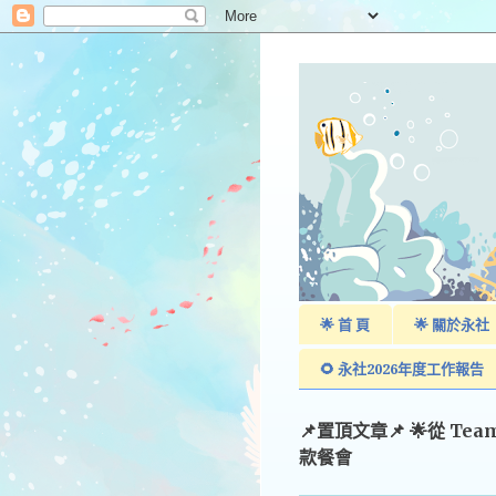
🌟 首 頁
🌟 關於永社
🌻 永社2026年度工作報告
📌置頂文章📌 🌟從 Te
款餐會