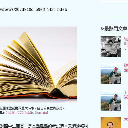
w/news/207d810d-b9e3-443c-bdeb-
✨最熱門文章
五
近國家當前財政重大時事，饒富公民教育意義。
來源：
民報／CC0 Public Domain
）
對國中生而言，是炎熱難熬的考試週。又適逢報稅