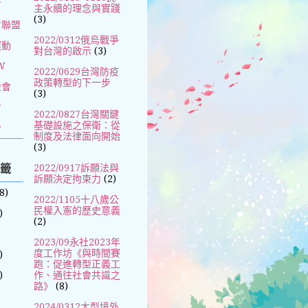
會
主永續的理念與實踐
(3)
會聯盟
2022/0312俄烏戰爭
運動
對台灣的啟示
(3)
W
2022/0629台灣防疫
政策轉型的下一步
金會
(3)
會
2022/0827台灣關鍵
基礎設施之保衛：從
合
制度及法律面向開始
(3)
標籤
2022/0917訴願法與
訴願決定拘束力
(2)
8)
2022/1105十八歲公
民權入憲的歷史意義
)
(2)
2023/09永社2023年
度工作坊《與時間賽
)
跑：促進轉型正義工
)
作、通往社會共識之
路》
(8)
2024/0312大型境外