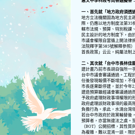
惠文中學科段考問答題擬答
一、首先就「地方政府須透
地方立法機關固為地方民主
際，仍應以地方制度法第35
轄市法規、預算、特別稅課
民主設計的地方制度下，由
市議會權限自當循上開法律
法院釋字第585號解釋參照
首長政策」云云，純屬法制
二、其次就「台中市長林佳
建計畫乃前市長胡自強所一手
台中市議會審議通過。工程於2
任後發現報價不斷增加，不
市長遂果斷停建，並於今年
建造預算雖經議會審議通過
予政府處理財政事項權限的
政府處理該財政事項的最高
負擔行為。承此，水湳台灣
若台中市政府於政黨輪替後
預算者，亦當無違法之虞。
（BOT）公開招標，其性質
為複雜，難以混淆一談。限