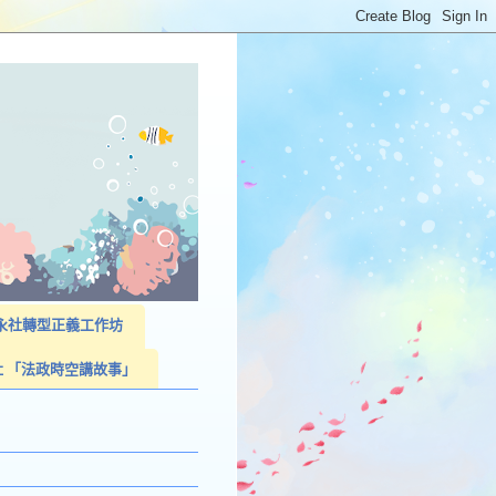
023永社轉型正義工作坊
社 「法政時空講故事」