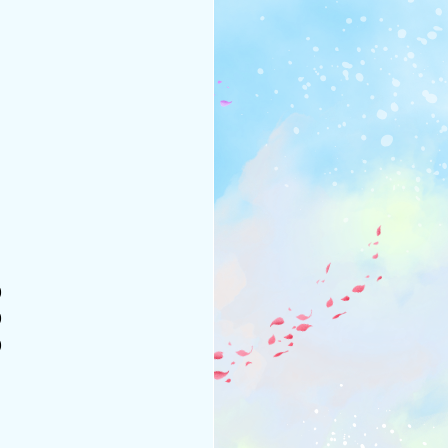
)
)
)