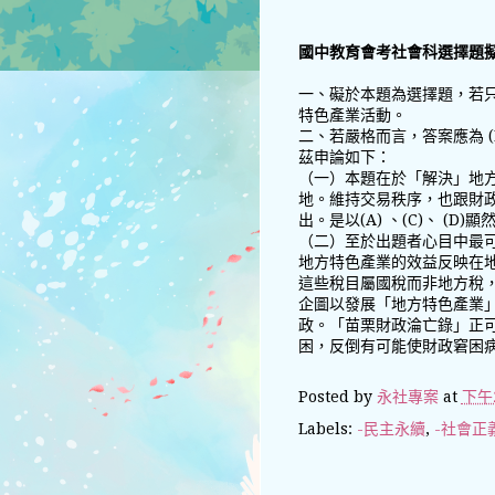
國中教育會考社會科選擇題
一、礙於本題為選擇題，若只
特色產業活動。
二、若嚴格而言，答案應為 
茲申論如下：
（一）本題在於「解決」地
地。維持交易秩序，也跟財
出。是以(A) 、(C)、 (D)
（二）至於出題者心目中最可
地方特色產業的效益反映在
這些稅目屬國稅而非地方稅
企圖以發展「地方特色產業
政。「苗栗財政淪亡錄」正可
困，反倒有可能使財政窘困
Posted by
永社專案
at
下午2
Labels:
-民主永續
,
-社會正