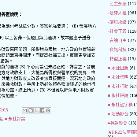
-民主永續
(117
-法律人權
(961
擬答暨說明：
-環境永續
(97)
為應付考試拿分數，答案勉強要選： (B) 發展地方
-社會正義
(128
(E) 以上皆非。但題目無此選項，故本題應予送分。
-言論自由
(377
方財政窘困問題，所得稅為國稅，地方政府無置喙餘
-資訊科技
(82)
政問題無直接關連。而提高社福支出，反而更增加支
-轉型正義
(15)
顯然錯誤。
能的選項 (B) 平心而論也未必正確。詳言之，發展
■ 永社出版
(6)
地方財政收支上，大抵為所得稅與營業稅的提昇，惟
■ 永社聲明
(62
，與地方財政收支改善並無直接關連。況若地方政府
」來挽救財政，手段上勢必依賴各種灑錢式的給付行
■ 永社行動
(47
為殷鑑。綜上所述，(B) 不但難以解決地方財政窘
■ 永社評論
(15
病情加遽。
■ 永社逐字稿
(
:08
● 活動影音
(80
義
,
■ 永社評論
●募款餐會
(13)
★PR22法庭觀
(8)