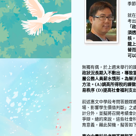
季節
就在
考出
「政
須透
核，
龍上
替而
可以
無獨有偶，於上週末舉行的
政狀況長期入不敷出，導致
層公務人員薪水情形。為解
方法。(A)調高所得稅的課徵
易秩序 (D)提高社會福利支
前述惠文中學段考問答題媒
場、影響學生價值判斷」之
計分外，並擬將召開考績會
爭辯。總的來說，這些社會
育意義，藉此契機，擬答如