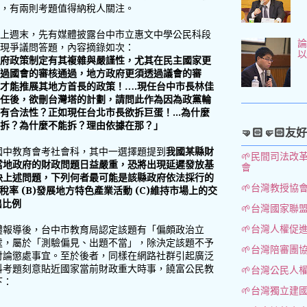
，有兩則考題值得納稅人關注。
上週末，先有媒體披露台中市立惠文中學公民科段
論
現爭議問答題，內容摘錄如次：
府政策制定有其複雜與嚴謹性，尤其在民主國家更
過國會的審核通過，地方政府更須透過議會的審
才能推展其地方首長的政策！….現任台中市長林佳
任後，欲刪台灣塔的計劃，請問此作為因為政黨輪
有合法性？正如現任台北市長欲拆巨蛋！...為什麼
拆？為什麼不能拆？理由依據在那？」
🤜🏻🤛🏻友
國中教育會考社會科，其中一選擇題提到
我國某縣財
🌱民間司法改
當地政府的財政問題日益嚴重，恐將出現延遲發放基
會
決上述問題，下列何者最可能是該縣政府依法採行的
🌱台灣教授協
稅率 (B)發展地方特色產業活動 (C)維持市場上的交
出比例
🌱台灣國家聯
🌱台灣人權促
體報導後，台中市教育局認定該題有「偏頗政治立
處，屬於「測驗偏見、出題不當」，除決定該題不予
🌱台灣陪審團
討論懲處事宜。至於後者，同樣在網路社群引起廣泛
科考題刻意貼近國家當前財政重大時事，饒富公民教
🌱台灣公民人
下：
🌱台灣獨立建