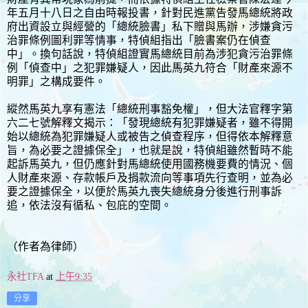
年五月十八日之自由時報投書，針對民進黨告發馬總統將政
府出資設立與經營的「總統臉書」私下贈與馬辦，涉嫌貪污
治罪條例圖利罪等情事，特偵組指出「臉書案仍在偵查
中」。換句話說，特偵組證實馬總統目前為涉犯貪污治罪條
例「偵查中」之犯罪嫌疑人，因此馬英九符合「財產來源不
明罪」之構成要件。
縱然馬英九享有憲法「總統刑事豁免權」，但大法官釋字第
六二七號解釋文揭示：「發現總統有犯罪嫌疑者，雖不得開
始以總統為犯罪嫌疑人或被告之偵查程序，但得依本解釋意
旨，為必要之證據保全」，也就是說，特偵組雖然暫時不能
起訴馬英九，但仍應針對馬總統使用國務機要費的情況、個
人財產來源、存款帳戶及捐款流向等事項先行查明，並為必
要之證據保全，以便於馬英九喪失總統身分後進行刑事訴
追，依法沒有循私、包庇的空間。
（作者為律師）
永社TFA
at
上午9:35
分享