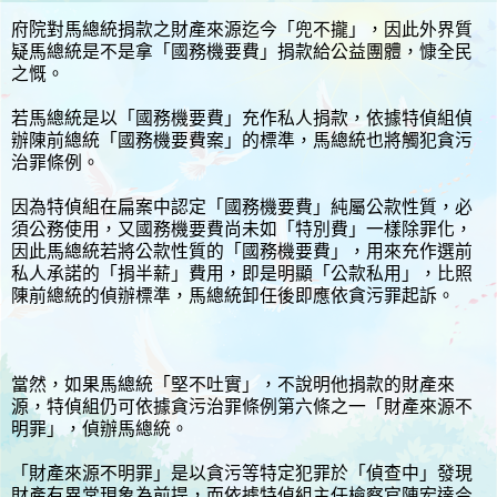
府院對馬總統捐款之財產來源迄今「兜不攏」，因此外界質
疑馬總統是不是拿「國務機要費」捐款給公益團體，慷全民
之慨。
若馬總統是以「國務機要費」充作私人捐款，依據特偵組偵
辦陳前總統「國務機要費案」的標準，馬總統也將觸犯貪污
治罪條例。
因為特偵組在扁案中認定「國務機要費」純屬公款性質，必
須公務使用，又國務機要費尚未如「特別費」一樣除罪化，
因此馬總統若將公款性質的「國務機要費」，用來充作選前
私人承諾的「捐半薪」費用，即是明顯「公款私用」，比照
陳前總統的偵辦標準，馬總統卸任後即應依貪污罪起訴。
當然，如果馬總統「堅不吐實」，不說明他捐款的財產來
源，特偵組仍可依據貪污治罪條例第六條之一「財產來源不
明罪」，偵辦馬總統。
「財產來源不明罪」是以貪污等特定犯罪於「偵查中」發現
財產有異常現象為前提，而依據特偵組主任檢察官陳宏達今