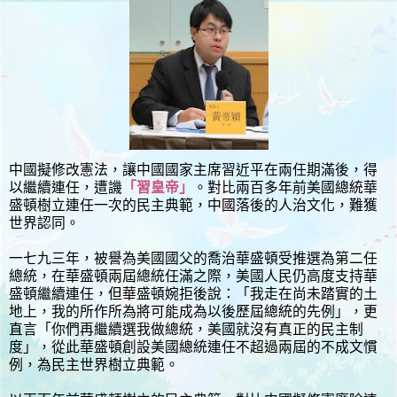
中國擬修改憲法，讓中國國家主席習近平在兩任期滿後，得
以繼續連任，遭譏
「習皇帝」
。對比兩百多年前美國總統華
盛頓樹立連任一次的民主典範，中國落後的人治文化，難獲
世界認同。
一七九三年，被譽為美國國父的喬治華盛頓受推選為第二任
總統，在華盛頓兩屆總統任滿之際，美國人民仍高度支持華
盛頓繼續連任，但華盛頓婉拒後說：「我走在尚未踏實的土
地上，我的所作所為將可能成為以後歷屆總統的先例」，更
直言「你們再繼續選我做總統，美國就沒有真正的民主制
度」，從此華盛頓創設美國總統連任不超過兩屆的不成文慣
例，為民主世界樹立典範。