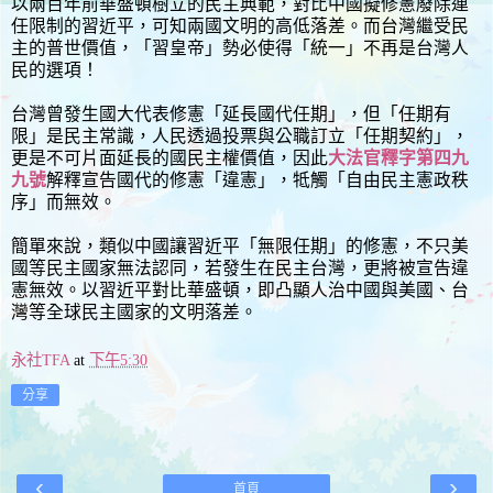
以兩百年前華盛頓樹立的民主典範，對比中國擬修憲廢除連
任限制的習近平，可知兩國文明的高低落差。而台灣繼受民
主的普世價值，「習皇帝」勢必使得「統一」不再是台灣人
民的選項！
台灣曾發生國大代表修憲「延長國代任期」，但「任期有
限」是民主常識，人民透過投票與公職訂立「任期契約」，
更是不可片面延長的國民主權價值，因此
大法官釋字第四九
九號
解釋宣告國代的修憲「違憲」，牴觸「自由民主憲政秩
序」而無效。
簡單來說，類似中國讓習近平「無限任期」的修憲，不只美
國等民主國家無法認同，若發生在民主台灣，更將被宣告違
憲無效。以習近平對比華盛頓，即凸顯人治中國與美國、台
灣等全球民主國家的文明落差。
永社TFA
at
下午5:30
分享
‹
›
首頁