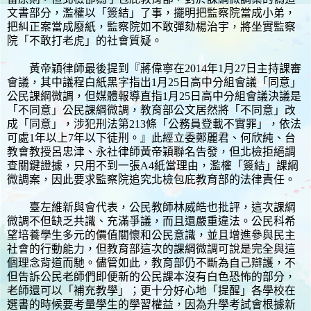
文書部分，濫權以「簽結」了事，擺明把監察院當成小弟，
把糾正案當成廢紙，監察院如不敢彈劾楊治宇，將坐實監察
院「不敢打老虎」的社會質疑。
黃帝穎律師最後提到『蔣偉寧在2014年1月27日主持課審
會議，其中議程白紙黑字指出1月25日高中分組會議「同意」
公民課綱微調，但媒體報導直指1月25日高中分組會議決議是
「不同意」公民課綱微調，教育部公文居然將「不同意」改
成「同意」，涉犯刑法第213條「公務員登載不實罪」，依法
可處1年以上7年以下徒刑。』此經立委鄭麗君、何欣純、台
教會教授呂忠津、永社律師黃帝穎聯名告發，但北檢拒絕調
查關鍵證據，只用不到一張A4紙當理由，濫權「簽結」課綱
微調案，因此要求監察院追究北檢包庇教育部的法律責任。
臺左維新與會代表，公民教師林威皓也批評，這次課綱
微調不但缺乏共識、充滿爭議，而且還嚴重違法。公民科希
望培養學生多元的價值關懷和公民意識，並且增進參與民主
社會的行動能力，但教育部這次的課綱微調可說是完全與這
個理念背道而馳。儘管如此，教育部仍不斷為自己辯護，不
但告訴公民老師們即便新的公民課本沒有白色恐怖的部分，
老師還可以「補充教學」；更十分好心地「提醒」各學校在
選書的時候要考量學生的學習權益，因為升學考試會根據新