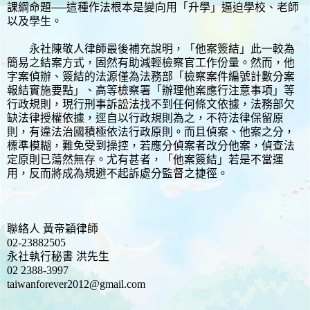
課綱命題──這種作法根本是變向用「升學」逼迫學校、老師
以及學生。
永社陳敬人律師最後補充說明，「他案簽結」此一較為
簡易之結案方式，固然有助減輕檢察官工作份量。然而，他
字案偵辦、簽結的法源僅為法務部「檢察案件編號計數分案
報結實施要點」、高等檢察署「辦理他案應行注意事項」等
行政規則，現行刑事訴訟法找不到任何條文依據，法務部欠
缺法律授權依據，逕自以行政規則為之，不符法律保留原
則，有違法治國積極依法行政原則。而且偵案、他案之分，
標準模糊，難免受到操控，若應分偵案者改分他案，偵查法
定原則已蕩然無存。尤有甚者，「他案簽結」若是不當運
用，反而將成為規避不起訴處分監督之捷徑。
聯絡人 黃帝穎律師
02-23882505
永社執行秘書 洪先生
02 2388-3997
taiwanforever2012@gmail.com