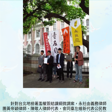
針對台北地檢署濫權簽結課綱微調案，永社由義務律師
團黃帝穎律師、陳敬人律師代表，會同​臺左維新代表公民教