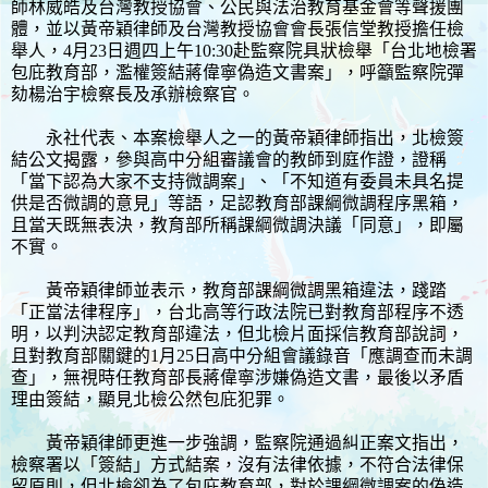
師​林威皓​及​台灣教授協會、公民與法治教育基金會​等聲援團
體，並以黃帝穎律師及台灣教授協會會長張信堂教授擔任檢
舉人，4月23日週四上午10:30赴監察院具狀檢舉「台北地檢署
包庇教育部，濫權簽結蔣偉寧偽造文書案」，呼籲監察院彈
劾楊治宇檢察長及承辦檢察官。
永社代表、本案檢舉人之一的黃帝穎律師指出，北檢簽
結公文揭露，參與高中分組審議會的教師到庭作證，證稱
「當下認為大家不支持微調案」、「不知道有委員未具名提
供是否微調的意見」等語，足認教育部課綱微調程序黑箱，
且當天既無表決，教育部所稱課綱微調決議「同意」，即屬
不實。
黃帝穎律師並表示，教育部課綱微調黑箱違法，踐踏
「正當法律程序」，台北高等行政法院已對教育部程序不透
明，以判決認定教育部違法，但北檢片面採信教育部說詞，
且對教育部關鍵的1月25日高中分組會議錄音「應調查而未調
查」，無視時任教育部長蔣偉寧涉嫌偽造文書，最後以矛盾
理由簽結，顯見北檢公然包庇犯罪。
黃帝穎律師更進一步強調，監察院通過糾正案文指出，
檢察署以「簽結」方式結案，沒有法律依據，不符合法律保
留原則，但北檢卻為了包庇教育部，對於課綱微調案的偽造