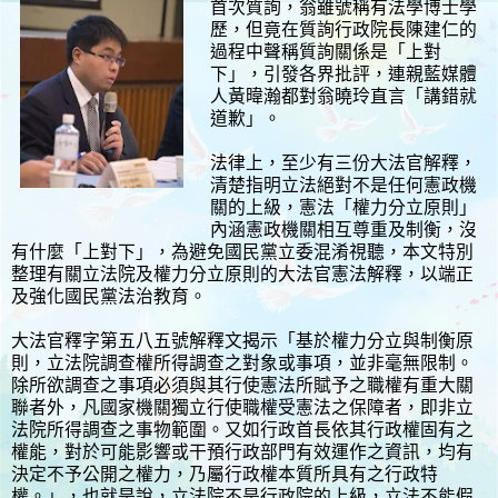
首次質詢，翁雖號稱有法學博士學
歷，但竟在質詢行政院長陳建仁的
過程中聲稱質詢關係是「上對
下」，引發各界批評，連親藍媒體
人黃暐瀚都對翁曉玲直言「講錯就
道歉」。
法律上，至少有三份大法官解釋，
清楚指明立法絕對不是任何憲政機
關的上級，憲法「權力分立原則」
內涵憲政機關相互尊重及制衡，沒
有什麼「上對下」，為避免國民黨立委混淆視聽，本文特別
整理有關立法院及權力分立原則的大法官憲法解釋，以端正
及強化國民黨法治教育。
大法官釋字第五八五號解釋文揭示「基於權力分立與制衡原
則，立法院調查權所得調查之對象或事項，並非毫無限制。
除所欲調查之事項必須與其行使憲法所賦予之職權有重大關
聯者外，凡國家機關獨立行使職權受憲法之保障者，即非立
法院所得調查之事物範圍。又如行政首長依其行政權固有之
權能，對於可能影響或干預行政部門有效運作之資訊，均有
決定不予公開之權力，乃屬行政權本質所具有之行政特
權。」，也就是說，立法院不是行政院的上級，立法不能假