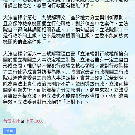
借調查權之名，恣意向行政固有權能伸手。
大法官釋字第七二九號解釋文「基於權力分立與制衡原則，
且為保障檢察機關獨立行使職權，對於偵查中之案件，立法
院自不得向其調閱相關卷證。」，換句話說，立法院除了不
是行政院的上級，也不是檢察機關的上級，立委不能向檢察
機關的偵查案件伸手。
大法官釋字第六一三號解釋理由書「立法權對行政權所擁有
關於獨立機關之人事決定權之制衡…立法者雖有一定之自由
形成空間，惟仍以不侵犯行政權之核心領域，或對行政院權
力之行使造成實質妨礙為限。…將國家最高行政機關之行政
院就通傳會委員之具體人事決定權，實質上幾近完全剝奪，
除為憲法上責任政治原則所不許，並因導致行政、立法兩權
關係明顯失衡，而牴觸權力分立原則」，簡單來說，立法委
員雖然有權立法，但立法也不能侵犯行政權核心，否則違憲
無效。立法委員對行政絕非「上對下」。
台灣永社
at
上午10:00
分享