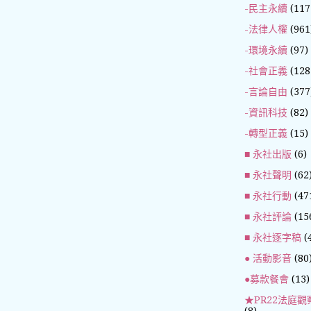
-民主永續
(117
-法律人權
(961
-環境永續
(97)
-社會正義
(128
-言論自由
(377
-資訊科技
(82)
-轉型正義
(15)
■ 永社出版
(6)
■ 永社聲明
(62
■ 永社行動
(47
■ 永社評論
(15
■ 永社逐字稿
(
● 活動影音
(80
●募款餐會
(13)
★PR22法庭觀
(8)