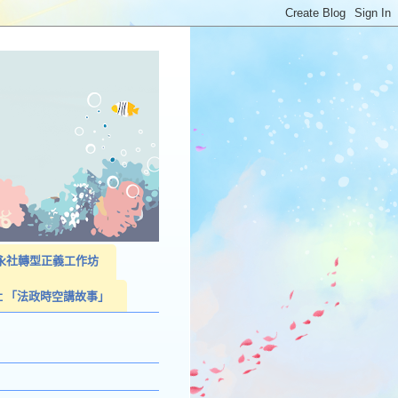
023永社轉型正義工作坊
社 「法政時空講故事」