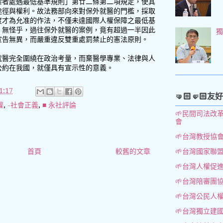
禁者處遇最低基準規則」第廿二條第二項規定，使其
途徑與權利。故法務部向來對保外就醫的門檻，採取
度才為允准的作法，不僅未達國際人權保障之最低基
。無怪乎，過往保外就醫的案例，竟有超過一半因此
宣告無異，而嚴重違反雙重處罰禁止的憲法原則。
就醫完全圍繞在政治考量，而棄醫學專業、法律與人
公約在我國，就僅具有宣示性的意義。
:17
🤜🏻🤛🏻友
權
,
-社會正義
,
■ 永社評論
🌱民間司法改
會
🌱台灣教授協
首頁
較舊的文章
🌱台灣國家聯
🌱台灣人權促
🌱台灣陪審團
🌱台灣公民人
🌱台灣獨立建