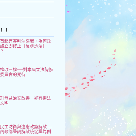
！！
從首起有罪判決談起，為何政
府該立即修正《反滲透法》
了？
權改三權──對本屆立法院修
憲委員會的期待
鞭刑無益治安改善 卻有損法
治文明
民主防衛與違憲政黨解散 —
以內政部聲請解散統促黨為例