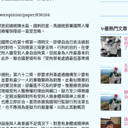
ews/opinion/paper/836164
釋放前總統陳水扁，諷刺的是，馬總統簽署國際人權
✨最熱門文章
醫療權保障卻一直受忽略。
利國際公約第十條第一項明文，即便自由已依法被剝
道的對待，又同條第三項更言明，行刑的目的，在使
受刑人雖受到人身自由拘束，但就身為人所最基本的
。此外，聯合國更頒布有「受拘禁者處遇最低基準規
。
五
準規則」第六十二條，即要求刑事處遇機構至少要有
，並要有最少一人的專職醫師為對應。此看似簡單的
施的實況來說，卻屬遙不可及的夢想。惟醫療資源缺
或限縮受刑人醫療權的理由與藉口，獄方至少得根據
定，定期派醫師對所有受刑人做身體與精神上檢查，
，也應立即診治。甚而依據我國現行監獄行刑法第五
定，也不應視為是獄方的裁量權，以防止其動輒否
。
論
療設施與人員普遍不足情況下，對患有身體或精神疾