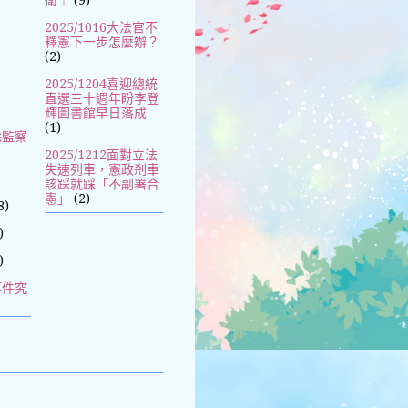
衛｜
(9)
2025/1016大法官不
釋憲下一步怎麼辦？
(2)
2025/1204喜迎總統
直選三十週年盼李登
輝圖書館早日落成
(1)
除監察
2025/1212面對立法
失速列車，憲政剎車
該踩就踩「不副署合
憲」
(2)
8)
)
)
事件究