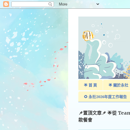
🌟 首 頁
🌟 關於永社
🌻 永社2026年度工作報告
📌置頂文章📌 🌟從 Te
款餐會