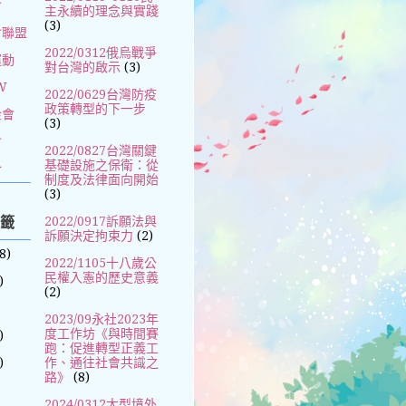
會
主永續的理念與實踐
(3)
會聯盟
2022/0312俄烏戰爭
運動
對台灣的啟示
(3)
W
2022/0629台灣防疫
政策轉型的下一步
金會
(3)
會
2022/0827台灣關鍵
基礎設施之保衛：從
合
制度及法律面向開始
(3)
標籤
2022/0917訴願法與
訴願決定拘束力
(2)
8)
2022/1105十八歲公
民權入憲的歷史意義
)
(2)
2023/09永社2023年
度工作坊《與時間賽
)
跑：促進轉型正義工
)
作、通往社會共識之
路》
(8)
2024/0312大型境外