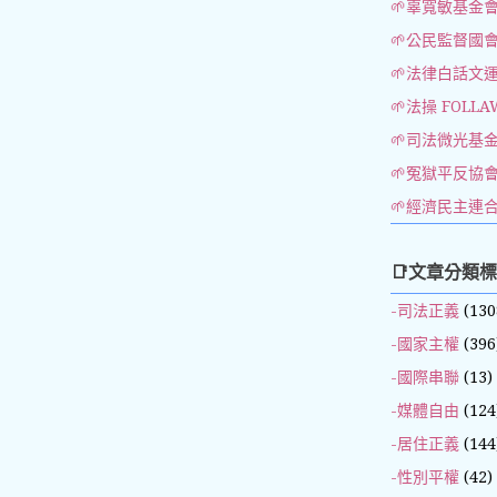
🌱辜寬敏基金
🌱公民監督國
🌱法律白話文
🌱法操 FOLLA
🌱司法微光基
🌱冤獄平反協
🌱經濟民主連
📑文章分類
-司法正義
(130
-國家主權
(396
-國際串聯
(13)
-媒體自由
(124
-居住正義
(144
-性別平權
(42)