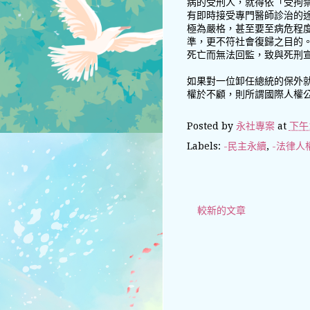
病的受刑人，就得依「受拘
有即時接受專門醫師診治的
極為嚴格，甚至要至病危程
準，更不符社會復歸之目的
死亡而無法回監，致與死刑
如果對一位卸任總統的保外
權於不顧，則所謂國際人權
Posted by
永社專案
at
下午1
Labels:
-民主永續
,
-法律人
較新的文章