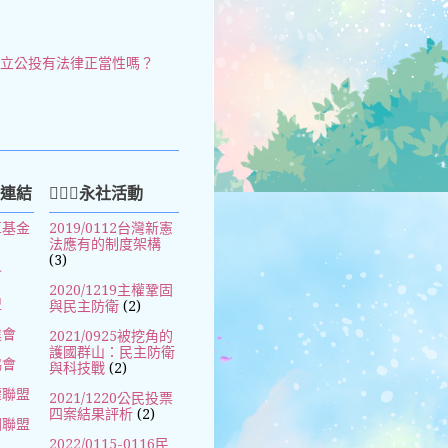
獨立公投有法律正當性嗎？
好連結
🧚🏻‍♀️永社活動
革基金
2019/0112台灣新憲
法應有的制度架構
(3)
會
2020/1219主權鞏固
盟
與民主防衛
(2)
進會
2021/0925被挖角的
護國群山：民主防衛
協會
與科技戰
(2)
權聯盟
2021/1220公民投票
四案結果評析
(2)
國聯盟
2022/0115-0116民