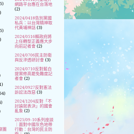
5)
網路平台應在台落地
(2)
)
2024/0418告別黨國
私兵：以台灣精神取
代黃埔神話
(3)
5)
2024/0516賴政府將
)
上任轉型正義應大步
向前記者會
(2)
2024/0706民主防衛
與反滲透研討會
(3)
2024/0710反對藍白
提案修高罷免難度記
)
者會
(2)
1)
2024/0927反對憲法
訴訟法改惡
(3)
64)
2024/1204反對「不
4)
討論就表決」的國會
亂象
(2)
)
2025/09-10系列座談
｜面對中國灰色地帶
察團
行動：台灣的民主防