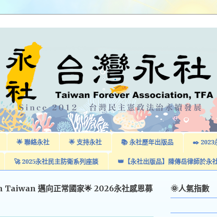
🌟 聯絡永社
🌟 支持永社
📚 永社歷年出版品
✒️ 2
🚀 2025永社民主防衛系列座談
👑【永社出版品】陳傳岳律師於永
am Taiwan 邁向正常國家🌟 2026永社感恩募
🌞人氣指數