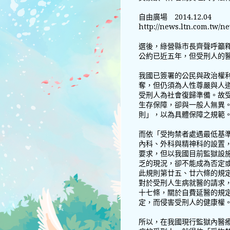
自由廣場 2014.12.04
http://news.ltn.com.tw/n
選後，綠營縣市長齊聲呼籲
公約已近五年，但受刑人的
我國已簽署的公民與政治權
奪，但仍須為人性尊嚴與人
受刑人為社會復歸準備。故
生存保障，卻與一般人無異
則」，以為具體保障之規範
而依「受拘禁者處遇最低基
內科、外科與精神科的設置
要求，但以我國目前監獄設
乏的現況，卻不能成為否定
此規則第廿五、廿六條的規
對於受刑人生病就醫的請求
十七條，關於自費延醫的規
定，而侵害受刑人的健康權
所以，在我國現行監獄內醫