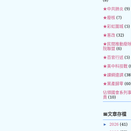
★中共肺炎
(9)
★廢核
(7)
★彩虹圍城
(5)
★憲改
(32)
★民間推動廢
院聯盟
(6)
★百官行述
(5)
★美中科技戰
(
★課綱違調
(38
★黨產歸零
(60
佔領國會系列
責
(10)
📅文章存檔
►
2026
(41)