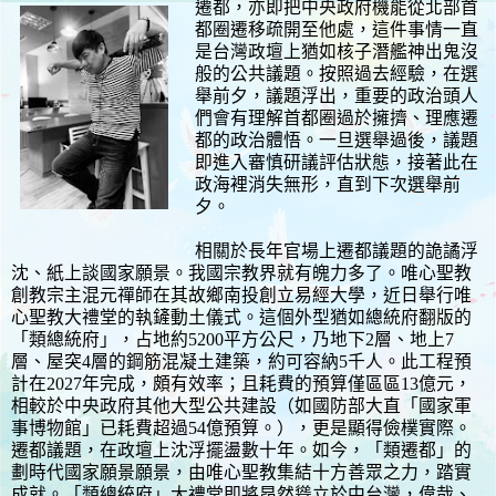
遷都，亦即把中央政府機能從北部首
都圈遷移疏開至他處，這件事情一直
是台灣政壇上猶如核子潛艦神出鬼沒
般的公共議題。按照過去經驗，在選
舉前夕，議題浮出，重要的政治頭人
們會有理解首都圈過於擁擠、理應遷
都的政治體悟。一旦選舉過後，議題
即進入審慎研議評估狀態，接著此在
政海裡消失無形，直到下次選舉前
夕。
相關於長年官場上遷都議題的詭譎浮
沈、紙上談國家願景。我國宗教界就有魄力多了。唯心聖教
創教宗主混元禪師在其故鄉南投創立易經大學，近日舉行唯
心聖教大禮堂的執鏟動土儀式。這個外型猶如總統府翻版的
「類總統府」，占地約5200平方公尺，乃地下2層、地上7
層、屋突4層的鋼筋混凝土建築，約可容納5千人。此工程預
計在2027年完成，頗有效率；且耗費的預算僅區區13億元，
相較於中央政府其他大型公共建設（如國防部大直「國家軍
事博物館」已耗費超過54億預算。），更是顯得儉樸實際。
遷都議題，在政壇上沈浮擺盪數十年。如今，「類遷都」的
劃時代國家願景願景，由唯心聖教集結十方善眾之力，踏實
成就。「類總統府」大禮堂即將昂然聳立於中台灣，偉哉、