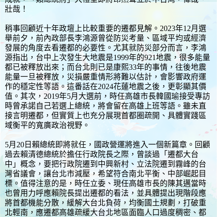
壯哉！
稍事回顧近十年政壇上比較重要的遷都見解。2023年12月選
舉前夕，前內政部長李鴻源曾從防災考量、區域平均或經濟
發展的角度去看遷都的必要性。尤其就防災部分而言，李鴻
源指出，台中上次發生大地震是1999年的921地震，很多能量
都已被釋放出來；而台北則已是康熙33年的事情，往後地震
能量一旦被釋放，災損嚴重情形將難以估計，會影響政府運
作的穩定性等語。這番話在2024花蓮地震之後，更彰顯其價
值。其次，2019年5月大選前，時任高雄市長韓國瑜接受專訪
時曾承諾自己若選上總統，將會留在高雄上班等語。雖未直
接言明遷都，但實質上也充分展現首都圈疏開、具體實踐區
域衡平的寬廣政治視野。
5月20日賴總統即將就任，國政營運將進入一個新篇章。回顧
過去賴清德總統於擔任行政院長之際，曾談過「遷都大台
中」概念，要把行政院遷到中興新村、立法院遷到霧峰的台
灣省議會，讓台北市減壓，希望符合南北平衡、中部崛起目
標。值得注意的是，時任立委、現任高雄市長的陳其邁當時
也曾用力呼應賴院長提出遷都的看法，並具體提出現階段應
將首都機能分散，緩解大台北負荷，均衡國土規劃，打破重
北輕南，應遷都高雄疏緩大台北地區面臨人口過度稠密、都