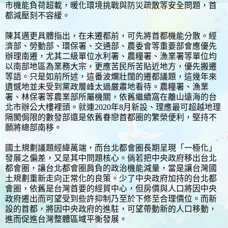
市機能負荷超載，暖化環境挑戰與防災疏散等安全問題，首
都減壓刻不容緩。
陳其邁更具體指出，在未遷都前，可先將首都機能分散。經
濟部、勞動部、環保署、交通部、農委會等重要部會應優先
辦理南遷，尤其二級單位水利署、農糧署、漁業署等單位均
以南部地區為業務大宗，更應苦民所苦貼近地方，優先搬遷
等語。只是如前所述，這番波爛壯闊的遷都議題，這幾年來
遺憾地並未受到黨政層峰太過嚴肅地看待。農糧署、漁業
署、林保署等農業部所屬機關，依舊繼續窩在離山遠海的台
北市辦公大樓裡頭。就連2020年8月新設、理應最可超越地理
隔閡侷限的數發部還是依舊眷戀首都圈的繁榮便利，堅持不
願將總部南移。
國土規劃議題經緯萬端，而台北都會圈長期呈現「一極化」
發展之偏差，又是其中問題核心。倘若把中央政府移出台北
都會圈，讓台北都會圈肩負的政治機能減量，當是讓台灣國
土規劃重新走向正常化的良策。少了中央政府加持的台北都
會圈，依舊是台灣首要的經貿中心，但房價與人口將因中央
政府遷出而可望受到些許抑制乃至於下修至合理價位。而新
設的首都，將因中央政府的進駐，可望帶動新的人口移動，
進而促進台灣整體區域平衡發展。