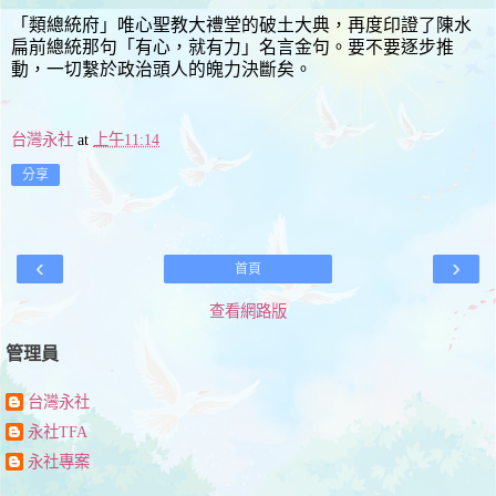
「類總統府」唯心聖教大禮堂的破土大典，再度印證了陳水
扁前總統那句「有心，就有力」名言金句。要不要逐步推
動，一切繫於政治頭人的魄力決斷矣。
台灣永社
at
上午11:14
分享
‹
›
首頁
查看網路版
管理員
台灣永社
永社TFA
永社專案