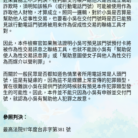
近來實務上不少判決，在判斷交付帳戶給他人是否成立幫助
詐欺時，須明知該帳戶（或行動電話門號）可能被使用作為
詐取他人財物，才算成立。照同一邏輯，對於小吳是否算是
幫助他人從事性交易，也要看小吳在交付門號時是否已能預
見該行動電話門號將被用來作為促成性交易的聯絡工具才
對。
因此，本件檢察官如果無法證明小吳可預見該門號預付卡將
被作為性交易訊息之聯絡工具，也就不能說小吳有「幫助促
使人為性交易訊息罪」或「幫助意圖使女子與他人為性交行
為而媒介以營利罪」。
而關於一般民眾是否都知道色情業者所用電話常是人頭門
號，這是有疑慮的，因為這不是媒體上常宣傳的犯罪類型，
實在很難說小吳在提供門號的時候就有預見本件犯罪類型發
生的可能性。因此，本件並不能只因為小吳有申辦並交付門
號，就認為小吳有幫助他人犯罪之故意。
參照判決：
最高法院97年度台非字第381 號