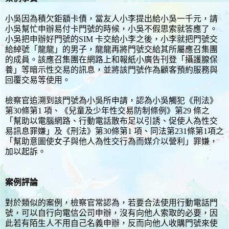
小吳因為積欠鉅額卡債，當友人小李提出給小吳一千元，請
小吳幫忙申辦易付卡門號的時候，小吳不假思索就答應了。
小吳把申辦好門號的SIM 卡交給小李之後，小李就把門號交
給綽號「龍龍」的男子，龍龍再將門號交給其所屬應召集團
的成員。該應召集團在網路上和報紙小廣告刊登「攝護腺保
養」等暗示性交易的訊息，並將該門號作為顧客預約服務與
回覆交易等使用。
檢察官追溯到該門號為小吳所申請，認為小吳觸犯《刑法》
第30條第1 項、《兒童及少年性交易防制條例》第29 條之
「幫助以電腦網路、行動電話散布足以引誘、促使人為性交
易訊息罪嫌」及《刑法》第30條第1 項、同法第231條第1項之
「幫助意圖使女子與他人為性交行為而媒介以營利」罪嫌，
加以起訴。
案例評論
對於類似的案例，檢察官常認為，若要合法使用行動電話門
號，可以自行向電信公司申辦，沒有向他人索取的必要，因
此若有陌生人不用自己名義申辦，反而向他人收購門號來使