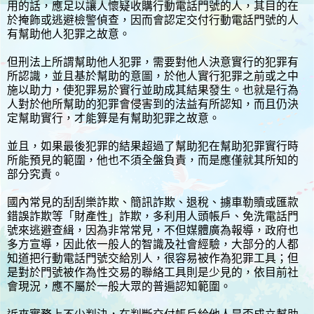
用的話，應足以讓人懷疑收購行動電話門號的人，其目的在
於掩飾或逃避檢警偵查，因而會認定交付行動電話門號的人
有幫助他人犯罪之故意。
但刑法上所謂幫助他人犯罪，需要對他人決意實行的犯罪有
所認識，並且基於幫助的意圖，於他人實行犯罪之前或之中
施以助力，使犯罪易於實行並助成其結果發生。也就是行為
人對於他所幫助的犯罪會侵害到的法益有所認知，而且仍決
定幫助實行，才能算是有幫助犯罪之故意。
並且，如果最後犯罪的結果超過了幫助犯在幫助犯罪實行時
所能預見的範圍，他也不須全盤負責，而是應僅就其所知的
部分究責。
國內常見的刮刮樂詐欺、簡訊詐欺、退稅、擄車勒贖或匯款
錯誤詐欺等「財產性」詐欺，多利用人頭帳戶、免洗電話門
號來逃避查緝，因為非常常見，不但媒體廣為報導，政府也
多方宣導，因此依一般人的智識及社會經驗，大部分的人都
知道把行動電話門號交給別人，很容易被作為犯罪工具；但
是對於門號被作為性交易的聯絡工具則是少見的，依目前社
會現況，應不屬於一般大眾的普遍認知範圍。