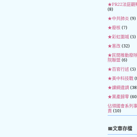
★PR22法庭觀
(8)
★中共肺炎
(9)
★廢核
(7)
★彩虹圍城
(5)
★憲改
(32)
★民間推動廢
院聯盟
(6)
★百官行述
(5)
★美中科技戰
(
★課綱違調
(38
★黨產歸零
(60
佔領國會系列
責
(10)
📅文章存檔