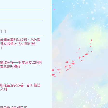
k
！！
從首起有罪判決談起，為何政
府該立即修正《反滲透法》
了？
權改三權──對本屆立法院修
憲委員會的期待
鞭刑無益治安改善 卻有損法
治文明
大罷免檢視最新民意