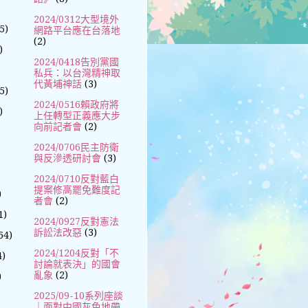
2024/0312大型境外
5)
網路平台應在台落地
(2)
)
2024/0418告別黨國
私兵：以台灣精神取
代黃埔神話
(3)
5)
2024/0516賴政府將
)
上任轉型正義應大步
向前記者會
(2)
2024/0706民主防衛
與反滲透研討會
(3)
2024/0710反對藍白
提案修高罷免難度記
)
者會
(2)
1)
2024/0927反對憲法
訴訟法改惡
(3)
64)
2024/1204反對「不
4)
討論就表決」的國會
亂象
(2)
)
2025/09-10系列座談
｜面對中國灰色地帶