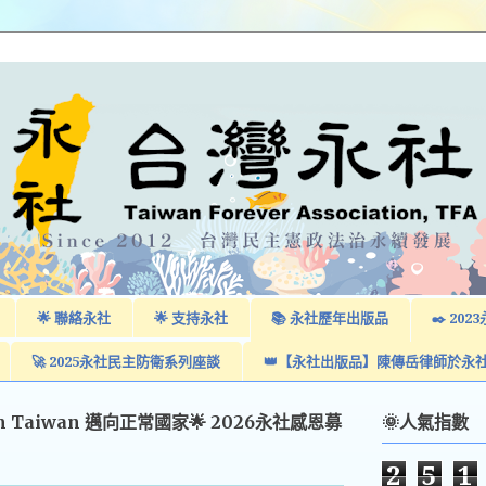
🌟 聯絡永社
🌟 支持永社
📚 永社歷年出版品
✒️ 2
🚀 2025永社民主防衛系列座談
👑【永社出版品】陳傳岳律師於永
am Taiwan 邁向正常國家🌟 2026永社感恩募
🌞人氣指數
2
5
1