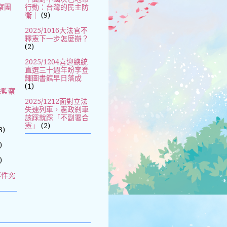
察團
行動：台灣的民主防
衛｜
(9)
2025/1016大法官不
釋憲下一步怎麼辦？
(2)
2025/1204喜迎總統
直選三十週年盼李登
輝圖書館早日落成
(1)
除監察
2025/1212面對立法
失速列車，憲政剎車
該踩就踩「不副署合
憲」
(2)
8)
)
)
事件究