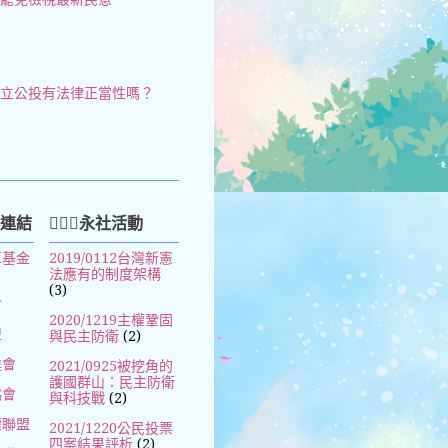
獨立公投有法律正當性嗎？
好連結
🧚🏻‍♀️永社活動
革基金
2019/0112台灣新憲
法應有的制度架構
(3)
會
2020/1219主權鞏固
盟
與民主防衛
(2)
進會
2021/0925被挖角的
護國群山：民主防衛
協會
與科技戰
(2)
權聯盟
2021/1220公民投票
四案結果評析
(2)