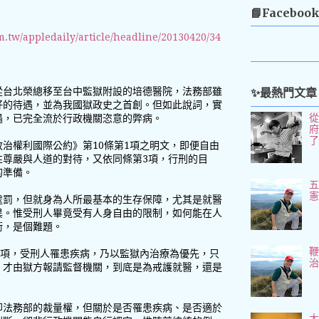
📘Faceboo
m.tw/appledaily/article/headline/20130420/34
✨最熱門文章
從台北榮總移至台中監獄附設的培德醫院，法務部雖
好的待遇，並為我國獄政史之首創。但如此說詞，實
遇，已完全流於行政機關恣意的弊病。
治權利國際公約》第10條第1項之明文，即便自由
性尊嚴與人道的對待，又依同條第3項，行刑的目
的準備。
五
處罰，但就身為人所最基本的生存保障，尤其是就醫
異。惟受刑人畢竟受有人身自由的限制，如何能在人
衡，是個難題。
1項，受刑人罹患疾病，乃以監獄內治療為優先，只
，才由獄方報請監督機關，到底是為戒護就醫，還是
。
即法務部的裁量權，但關於是否罹患疾病、是否適於