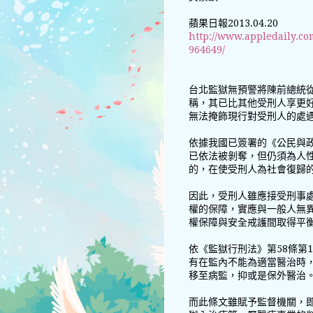
蘋果日報2013.04.20
http://www.appledaily.co
964649/
台北監獄無預警將陳前總統
稱，其已比其他受刑人享更
無法掩飾現行對受刑人的處
依據我國已簽署的《公民與政
已依法被剝奪，但仍須為人
的，在使受刑人為社會復歸
因此，受刑人雖應接受刑事
權的保障，實應與一般人無
權保障與安全戒護間取得平
依《監獄行刑法》第58條第
有在監內不能為適當醫治時
移至病監，抑或是保外醫治
而此條文雖賦予監督機關，