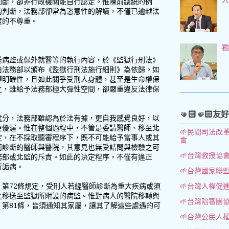
判斷，卻非行政機關能自行認定。惟陳前總統的例
的判斷，法務部卻常為恣意性的解讀，不僅已逾越法
度的不尊重。
送病監或保外就醫等的執行內容，於《監獄行刑法》
由法務部以頒布《監獄行刑法施行細則》為依歸。如
權明確性，且如此關乎受刑人身體，甚至是生命權保
之，雖給予法務部極大彈性空間，卻嚴重違反法律保
🤜🏻🤛🏻友
處分，法務部雖認為於法有據，更自我感覺良好，以
更優渥。惟在整個過程中，不管是委請醫師、移至北
🌱民間司法改
定，在不採取聽審程序下，既不可能給予當事人或其
會
而診斷的醫師與醫院，其意見也無受詰問與檢驗之可
🌱台灣教授協
務部或北監的斥責。如此的決定程序，不僅有違正
所詬病。
🌱台灣國家聯
第72條規定，受刑人若經醫師診斷為重大疾病或須
🌱台灣人權促
之移送至監獄所附設的病監。惟對病人的醫院移轉與
🌱台灣陪審團
第81條，皆須通知其家屬，讓其了解這些處遇的可
🌱台灣公民人