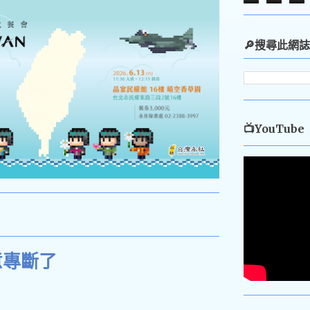
🔎搜尋此網誌
📺YouTube
意專斷了