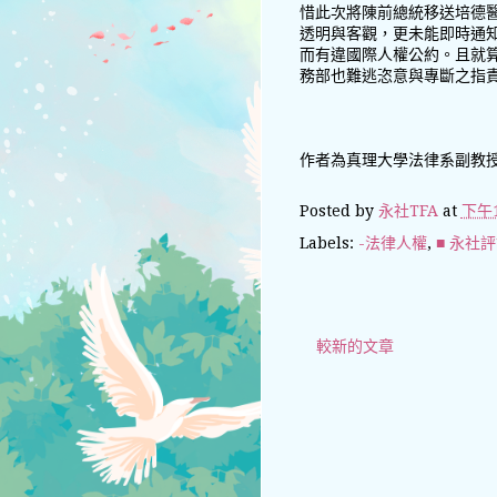
惜此次將陳前總統移送培德
透明與客觀，更未能即時通
而有違國際人權公約。且就
務部也難逃恣意與專斷之指
作者為真理大學法律系副教
Posted by
永社TFA
at
下午1
Labels:
-法律人權
,
■ 永社
較新的文章