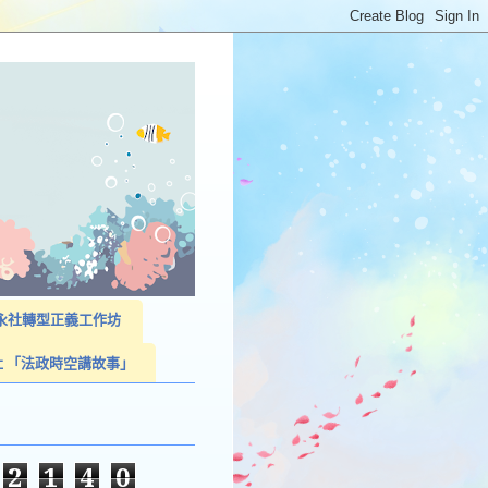
023永社轉型正義工作坊
社 「法政時空講故事」
2
1
4
0