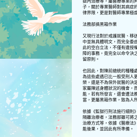
獄內治療等，屬醫療專業的
子，關於專業醫師對其病症
律界限，更是對醫師專業極
法務部搞黑箱作業
又現行法對於戒護就醫、移
中並無具體明文，而完全委
此的空白立法，不僅有違授
障的事務，竟完全以命令決
留原則。
也因此，對陳前總統的種種
為這些處遇已比一般受刑人
榮，還是不為保外就醫的決
家屬陳述身體狀況的機會，
能，若有所發言，還會遭法
當，更屬黑箱作業，致為人
依據《監獄行刑法施行細則》
隔離治療者，法務部雖可將
治療方式等，依據《醫療法》
能後果，並因此有所準備。