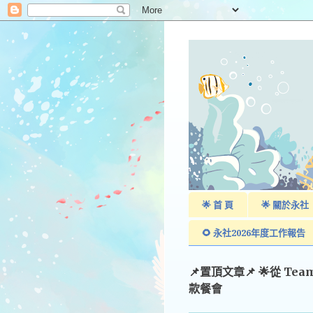
🌟 首 頁
🌟 關於永社
🌻 永社2026年度工作報告
📌置頂文章📌 🌟從 Te
款餐會