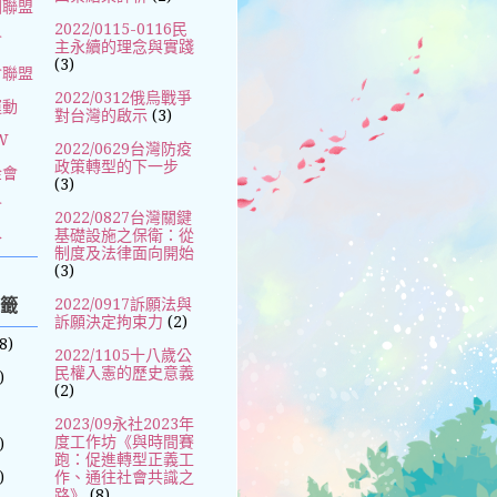
國聯盟
2022/0115-0116民
會
主永續的理念與實踐
(3)
會聯盟
2022/0312俄烏戰爭
運動
對台灣的啟示
(3)
W
2022/0629台灣防疫
政策轉型的下一步
金會
(3)
會
2022/0827台灣關鍵
基礎設施之保衛：從
合
制度及法律面向開始
(3)
標籤
2022/0917訴願法與
訴願決定拘束力
(2)
8)
2022/1105十八歲公
民權入憲的歷史意義
)
(2)
2023/09永社2023年
度工作坊《與時間賽
)
跑：促進轉型正義工
)
作、通往社會共識之
路》
(8)