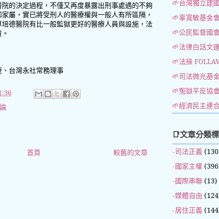
🌱台灣獨立建
醫院的決定過程，不僅又再度暴露出刑事處遇的不夠
知家屬，實已將受刑人的醫療權與一般人有所區隔，
🌱辜寬敏基金
算培德醫院有比一般監獄更好的醫療人員與設施，法
🌱公民監督國
責。
🌱法律白話文
🌱法操 FOLLA
授、台灣永社常務理事
🌱司法微光基
🌱冤獄平反協
:36
🌱經濟民主連
評論
📑文章分類
-司法正義
(130
首頁
較舊的文章
-國家主權
(396
-國際串聯
(13)
-媒體自由
(124
-居住正義
(144