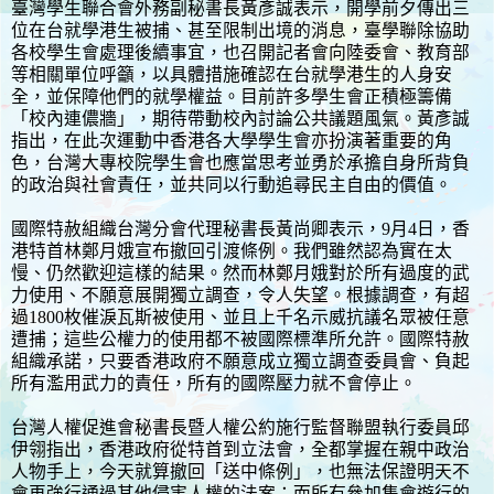
臺灣學生聯合會外務副秘書長黃彥誠表示，開學前夕傳出三
位在台就學港生被捕、甚至限制出境的消息，臺學聯除協助
各校學生會處理後續事宜，也召開記者會向陸委會、教育部
等相關單位呼籲，以具體措施確認在台就學港生的人身安
全，並保障他們的就學權益。目前許多學生會正積極籌備
「校內連儂牆」，期待帶動校內討論公共議題風氣。黃彥誠
指出，在此次運動中香港各大學學生會亦扮演著重要的角
色，台灣大專校院學生會也應當思考並勇於承擔自身所背負
的政治與社會責任，並共同以行動追尋民主自由的價值。
國際特赦組織台灣分會代理秘書長黃尚卿表示，9月4日，香
港特首林鄭月娥宣布撤回引渡條例。我們雖然認為實在太
慢、仍然歡迎這樣的結果。然而林鄭月娥對於所有過度的武
力使用、不願意展開獨立調查，令人失望。根據調查，有超
過1800枚催淚瓦斯被使用、並且上千名示威抗議名眾被任意
遭捕；這些公權力的使用都不被國際標準所允許。國際特赦
組織承諾，只要香港政府不願意成立獨立調查委員會、負起
所有濫用武力的責任，所有的國際壓力就不會停止。
台灣人權促進會秘書長暨人權公約施行監督聯盟執行委員邱
伊翎指出，香港政府從特首到立法會，全都掌握在親中政治
人物手上，今天就算撤回「送中條例」，也無法保證明天不
會再強行通過其他侵害人權的法案；而所有參加集會遊行的