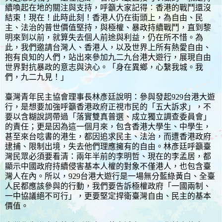
續喚起在地的關注與支持，呼籲大家記得︰香港的戰鬥還沒
結束！現在！此時此刻！香港人仍在街頭上，為自由、民
主、法治的普世價值堅持，與極權、暴政持續戰鬥，直到黎
明來到以前，就算失去個人前途與利益，仍在所不惜。為
此，我們邀請台灣人、香港人，以及世界上所有熱愛自由、
抱有良知的人們，站出來參加九二九台港大遊行，展現自由
世界對抗暴政的意志與決心。「身在異鄉，心繫我城。我
們，九二九見！」
臺灣青年民主協會理事長林彥廷說明：參與發起929台港大遊
行，是想要加強呼籲香港政府正視市民的「五大訴求」，不
要以含糊說詞帶過「落實雙真普選、成立獨立調查委員會」
的責任；更是因為這一個月來，包含香港大學生、中學生，
甚至來台唸書的港生，都因追求民主、法治，而遭香港政府
逮捕、限制出境，失去他們理應擁有的自由。林彥廷呼籲臺
灣民眾必須要看清：兩年半前的李明哲、現在的李孟居，都
顯示中國政府持續侵害基本人權的對象不僅港人，也包含臺
灣人在內。所以，929台港大遊行是一場無分藍綠黃白、全臺
人民都應該參與的行動，我們要告訴極權政府「一國兩制、
一中協議絕不可行」，更要堅定捍衛臺灣自由、民主的基本
價值。