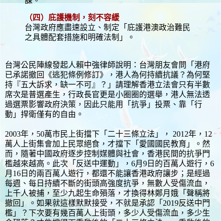
課。
（四）庇護機制，刻不容緩
台灣政府應盡速設立、制定「庇護港澳政治難民
之具體配套措施和明確法制」。
台灣公民陣線發起人賴中強律師說明：台灣朋友會問「港府
已承諾撤回《逃犯條例修訂》，港人為何持續抗議？為何堅
持『五大訴求，缺一不可』？」請理解香港立法會只有半數
席次是普選產生，行政長官更是小圈圈的選舉，港人無法透
過選票影響政府決策，因此只能用「抗爭」投票、靠「行
動」捍衛僅有的自由。
2003年，50萬市民上街擋下「二十三條立法」， 2012年，12
萬人上街集會加上民眾絕食，才擋下「愛國國民教育」。然
而，隨著中國政府逐步控制媒體與社會，香港民間的抗爭門
檻越來越高。此次「反送中運動」，6月9日的百萬人遊行，6
月16日的兩百萬人遊行，都還不能讓香港政府讓步；是經過
每週、每日持續不斷的街頭高強度抗爭，無數人受傷流血，
上千人被捕，至少九起生命殞落，才換得林鄭月娥「聲稱將
撤回」。如果就這樣默默接受，不就是承認「2019反送中門
檻」？下次要有幾百萬人上街頭，多少人受傷流血，多少生