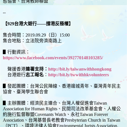
態協會、台灣教師聯盟
--
【929台港大遊行——撐港反極權】
集合時間：2019.09.29（日）15:00
集合地點：立法院旁濟南路上
▋行動資訊：
https://www.facebook.com/events/392770148103285/
聲援香港
連署支持：
http://bit.ly/taiwanwithhongkong
台港遊行
志工報名
：
http://bit.ly/twwithhkvolunteers
▋發起團體：台灣公民陣線、香港邊城青年、臺灣青年民主
協會、臺灣學生聯合會
▋主辦團體：經濟民主連合、台灣人權促進會Taiwan
Association for Human Rights、民間司法改革基金會、人權公
約施行監督聯盟Covenants Watch、永社Taiwan Forever
Association、台灣基督長老教會Presbyterian Church in Taiwan
（PCT）、環境法律人協會Environmental Jurists Association,