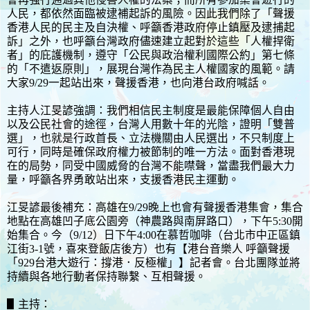
人民，都依然面臨被逮補起訴的風險。因此我們除了「聲援
香港人民的民主及自決權、呼籲香港政府停止鎮壓及逮捕起
訴」之外，也呼籲台灣政府儘速建立起對於這些「人權捍衛
者」的庇護機制，遵守「公民與政治權利國際公約」第七條
的「不遣返原則」，展現台灣作為民主人權國家的風範。請
大家9/29一起站出來，聲援香港，也向港台政府喊話。
主持人江旻諺強調：我們相信民主制度是最能保障個人自由
以及公民社會的途徑，台灣人用數十年的光陰，證明「雙普
選」，也就是行政首長、立法機關由人民選出，不只制度上
可行，同時是確保政府權力被節制的唯一方法。面對香港現
在的局勢，同受中國威脅的台灣不能噤聲，當盡我們最大力
量，呼籲各界勇敢站出來，支援香港民主運動。
江旻諺最後補充：高雄在9/29晚上也會有聲援香港集會，集合
地點在高雄凹子底公園旁（神農路與南屏路口），下午5:30開
始集合。今（9/12）日下午4:00在慕哲咖啡（台北市中正區鎮
江街3-1號，喜來登飯店後方）也有【港台音樂人 呼籲聲援
「929台港大遊行：撐港．反極權」】記者會。台北團隊並將
持續與各地行動者保持聯繫、互相聲援。
▋主持：