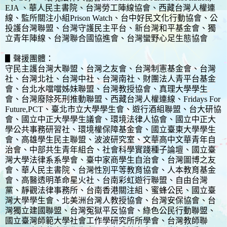
EJA 、華人民主書院、台灣勞工陣線協會、西藏台灣人權連
線、監所關注小組Prison Watch、台中好民文化行動協會、公
投護台灣聯盟、台灣守護民主平台、新台灣和平基金會、獨
立青年陣線、台灣聯合國協進會、台灣蠻野心足生態協會
▋聲援團體：
守民主護台灣大聯盟、台灣之友會、台灣制憲基金會、台灣
社、台灣北社、台灣中社、台灣南社、財團法人青平台基金
會、台北水噹噹姊妹聯盟、台灣教授協會、真理大學學生
會、台灣廢除死刑推動聯盟、西藏台灣人權連線、Fridays For
Future,PCT、臺北市立大學學生會、遊行酒組聯盟、台大研協
會、國立中正大學學生議會、環境法律人協會、國立中正大
學公共事務研習社、環境權保障基金會、國立臺東大學學生
會、高雄學生民主聯盟、波波研究室、文華高中文華青年自
治會、中部共生青年組合、社會科學實踐種子論壇、國立臺
灣大學法律系系學會、臺中家商學生自治會、台灣圖博之友
會、華人民主書院、台灣性別平等教育協會、人本教育基金
會、高醫透明革命星火社、台南彩虹遊行聯盟、自由台灣
黨、靜觀法律事務所、台南香港關注組、蜜蜂公民、國立臺
灣大學學生會、北美洲台灣人教授協會、台灣安保協會、台
灣獨立建國聯盟、台灣冤獄平反協會、綠色公民行動聯盟、
國立臺灣師範大學社會工作學研究所所學會、台灣教師聯