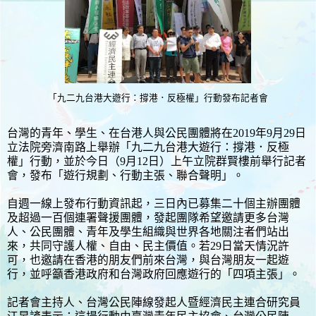
「九二九台港大遊行：撐港．反極權」行動發布記者會
台灣的青年、學生、在台港人與公民團體將在2019年9月29日
立法院旁濟南路上舉辦「九二九台港大遊行：撐港．反極
權」行動，並於今日（9月12日）上午立院群賢樓前舉行記者
會，發布「遊行規劃、行動主張、聯合聲明」。
自週一線上發布行動資訊起，三日內已募集二十個主辦團體
及超過一百個連署聲援團體，發起團隊希望邀請更多台灣
人、公民團體、青年及學生組織與世界各地關注者們站出
來，共同守護人權、自由、民主價值。若29日當天情況許
可，也邀請在香港的朋友們前來台灣，與台灣朋友一起遊
行，並呼籲香港政府和台灣政府回應遊行的「四項主張」。
記者會主持人、台灣公民陣線發起人暨經濟民主連合研究員