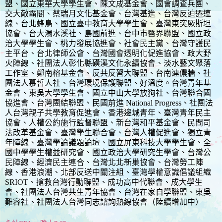
盟、國立東華大學學生會、陳文成基金會、國會調查兵團、
交大敵霸閣、蔡瑞月文化基金會、台灣基進、台灣反迫遷連
線、台北蜂鳥、國立臺中教育大學學生會、臺灣東突厥斯坦
協會、台大濁水溪社、島國前進、台中市醫界聯盟、國立政
治大學學生會、桃力發展協進會、社會民主黨、台灣守護民
主平台、台北律師公會、台灣國會透明化促進協會、政大野
火陣線、社團法人彰化縣磺溪文化永續協會、淡水藝文聚落
工作室、鄭南榕基金會、反共反習大聯盟、台南連儂牆、社
團法人慕哲人社、台灣環境保護聯盟、好溫度。台灣青年基
金會、東吳大學學生會、國立中山大學放狗社、台灣聯合國
協進會、台灣團結聯盟、民國前進 National Progress、社團法
人台灣親子共學教育促進會、香港邊城青年、臺灣青年民主
協會、人權公約施行監督聯盟、新台灣和平基金會、民間司
法改革基金會、臺灣學生聯合會、台灣人權促進會、獨立青
年陣線、臺灣學論議題論壇、國立屏東科技大學學生會、全
國中學學生權益研究會、國立政治大學研究生學會、台灣公
民陣線、經濟民主連合、台灣北北新巢協會、台灣勞工陣
線、香港浪潮、北部反送中關注組、臺灣學權意識倡議組織
SRIOT、搶救台灣行動聯盟、成功高中代聯會、成大學生
會、社團法人台灣共生青年協會、台灣在家自學聯盟、東吳
難容社、社團法人台灣同志諮詢熱線協會（陸續增加中）