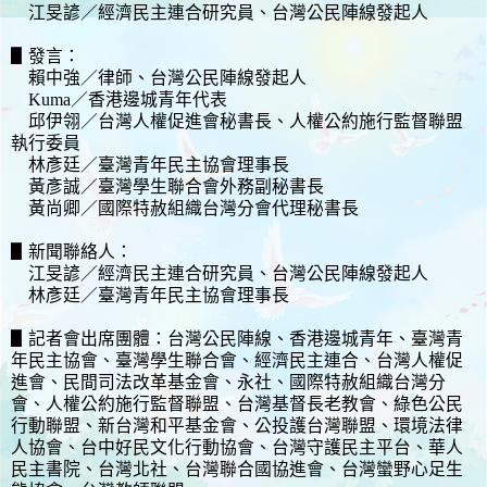
江旻諺／經濟民主連合研究員、台灣公民陣線發起人
▋發言：
賴中強／律師、台灣公民陣線發起人
Kuma／香港邊城青年代表
邱伊翎／台灣人權促進會秘書長、人權公約施行監督聯盟
執行委員
林彥廷／臺灣青年民主協會理事長
黃彥誠／臺灣學生聯合會外務副秘書長
黃尚卿／國際特赦組織台灣分會代理秘書長
▋新聞聯絡人：
江旻諺／經濟民主連合研究員、台灣公民陣線發起人
林彥廷／臺灣青年民主協會理事長
▋記者會出席團體：台灣公民陣線、香港邊城青年、臺灣青
年民主協會、臺灣學生聯合會、經濟民主連合、台灣人權促
進會、民間司法改革基金會、永社、國際特赦組織台灣分
會、人權公約施行監督聯盟、台灣基督長老教會、綠色公民
行動聯盟、新台灣和平基金會、公投護台灣聯盟、環境法律
人協會、台中好民文化行動協會、台灣守護民主平台、華人
民主書院、台灣北社、台灣聯合國協進會、台灣蠻野心足生