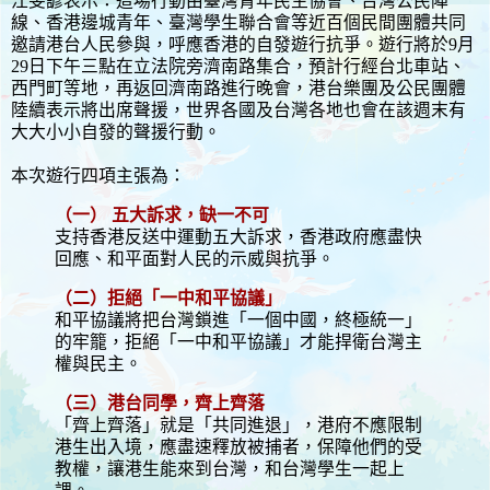
江旻諺表示：這場行動由臺灣青年民主協會、台灣公民陣
線、香港邊城青年、臺灣學生聯合會等近百個民間團體共同
邀請港台人民參與，呼應香港的自發遊行抗爭。遊行將於9月
29日下午三點在立法院旁濟南路集合，預計行經台北車站、
西門町等地，再返回濟南路進行晚會，港台樂團及公民團體
陸續表示將出席聲援，世界各國及台灣各地也會在該週末有
大大小小自發的聲援行動。
本次遊行四項主張為：
（一） 五大訴求，缺一不可
支持香港反送中運動五大訴求，香港政府應盡快
回應、和平面對人民的示威與抗爭。
（二）拒絕「一中和平協議」
和平協議將把台灣鎖進「一個中國，終極統一」
的牢籠，拒絕「一中和平協議」才能捍衛台灣主
權與民主。
（三）港台同學，齊上齊落
「齊上齊落」就是「共同進退」，港府不應限制
港生出入境，應盡速釋放被捕者，保障他們的受
教權，讓港生能來到台灣，和台灣學生一起上