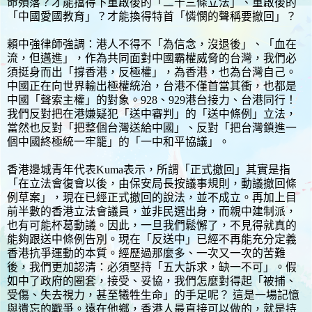
命殞落？才能擋得下重啟後的「二十三條立法」、重啟後的
「中國愛國教育」？才能換得特首「憐憫的聲稱要撤回」？
賴中強律師強調：港人不得不「為信念，沒退後」、「血在
流，但邁進」，作為共同面對中國霸權威脅的台灣，我們必
須挺身而出「撐香港，反極權」，為香港，也為台灣自己。
中國正在向世界輸出極權統治，台港不僅首當其衝，也都是
中國「聲索主權」的對象。928、929港台接力、台港同行！
我們反對把在港嫌疑犯「送中審判」的「送中條例」立法，
當然也反對「把整個台灣送給中國」、反對「把台灣鎖進一
個中國終極統一牢籠」的「一中和平協議」。
香港邊城青年代表Kuma表示，所謂「正式撤回」其實是指
「在立法會復會以後，由保安局長按議事規則，動議撤回條
例草案」，現在已經正式撤回的說法，並不成立。再加上目
前半數的香港立法會議員，並非民選出身，而親中建制派，
也有可能杯葛動議。因此，一旦我們鬆懈了，不見得就真的
能夠跟送中條例告別。現在「反送中」已經不再能充分定義
香港抗爭運動的本質。經歷過那麼多、一次又一次的苦難
後，我們更加認清：必須堅持「五大訴求，缺一不可」。假
如中了政府的圈套，接受、妥協，我們怎麼對得起「被捕、
受傷、失去視力，甚至犧牲生命」的手足呢？ 這是一場記憶
與遺忘的戰爭。遠在他鄉，香港人最直接可以做的，就是持