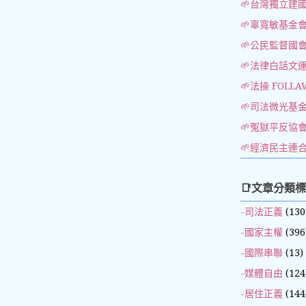
🌱台灣獨立建
🌱辜寬敏基金
🌱公民監督國
🌱法律白話文
🌱法操 FOLLA
🌱司法微光基
🌱冤獄平反協
🌱經濟民主連
📑文章分類
-司法正義
(130
-國家主權
(396
-國際串聯
(13)
-媒體自由
(124
-居住正義
(144