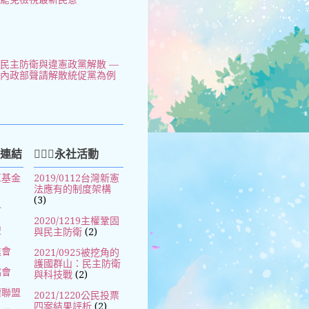
民主防衛與違憲政黨解散 —
以內政部聲請解散統促黨為例
好連結
🧚🏻‍♀️永社活動
革基金
2019/0112台灣新憲
法應有的制度架構
(3)
會
2020/1219主權鞏固
盟
與民主防衛
(2)
進會
2021/0925被挖角的
護國群山：民主防衛
協會
與科技戰
(2)
權聯盟
2021/1220公民投票
四案結果評析
(2)