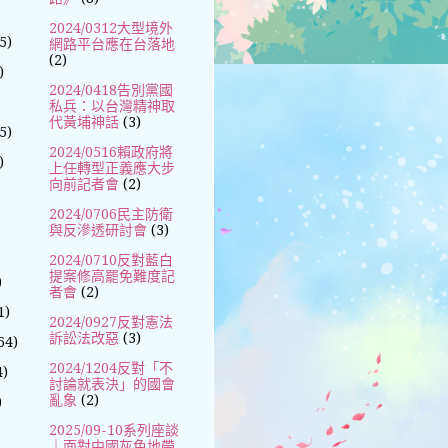
2024/0312大型境外
5)
網路平台應在台落地
(2)
)
2024/0418告別黨國
私兵：以台灣精神取
代黃埔神話
(3)
5)
2024/0516賴政府將
)
上任轉型正義應大步
向前記者會
(2)
2024/0706民主防衛
與反滲透研討會
(3)
2024/0710反對藍白
提案修高罷免難度記
)
者會
(2)
1)
2024/0927反對憲法
訴訟法改惡
(3)
64)
2024/1204反對「不
4)
討論就表決」的國會
亂象
(2)
)
2025/09-10系列座談
｜面對中國灰色地帶