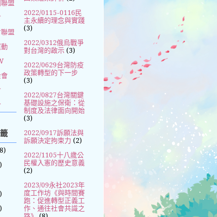
國聯盟
2022/0115-0116民
會
主永續的理念與實踐
(3)
會聯盟
2022/0312俄烏戰爭
運動
對台灣的啟示
(3)
W
2022/0629台灣防疫
政策轉型的下一步
金會
(3)
會
2022/0827台灣關鍵
基礎設施之保衛：從
合
制度及法律面向開始
(3)
標籤
2022/0917訴願法與
訴願決定拘束力
(2)
8)
2022/1105十八歲公
民權入憲的歷史意義
)
(2)
2023/09永社2023年
度工作坊《與時間賽
)
跑：促進轉型正義工
)
作、通往社會共識之
路》
(8)