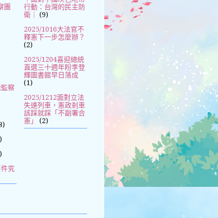
察團
行動：台灣的民主防
衛｜
(9)
2025/1016大法官不
釋憲下一步怎麼辦？
(2)
2025/1204喜迎總統
直選三十週年盼李登
輝圖書館早日落成
(1)
除監察
2025/1212面對立法
失速列車，憲政剎車
該踩就踩「不副署合
憲」
(2)
8)
)
)
事件究