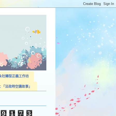
023永社轉型正義工作坊
社 「法政時空講故事」
9
1
7
3