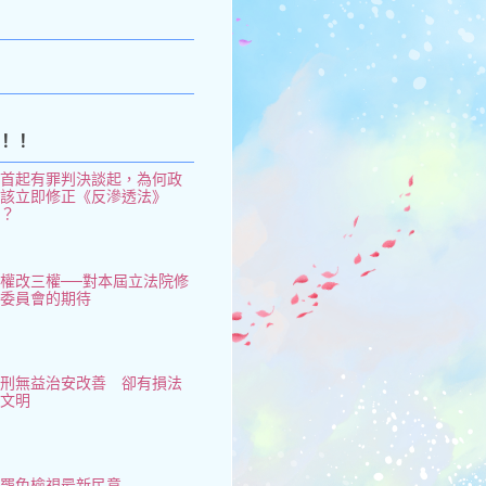
k
！！
從首起有罪判決談起，為何政
府該立即修正《反滲透法》
了？
權改三權──對本屆立法院修
憲委員會的期待
鞭刑無益治安改善 卻有損法
治文明
大罷免檢視最新民意