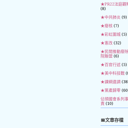
★PR22法庭觀
(8)
★中共肺炎
(9)
★廢核
(7)
★彩虹圍城
(5)
★憲改
(32)
★民間推動廢
院聯盟
(6)
★百官行述
(5)
★美中科技戰
(
★課綱違調
(38
★黨產歸零
(60
佔領國會系列
責
(10)
📅文章存檔