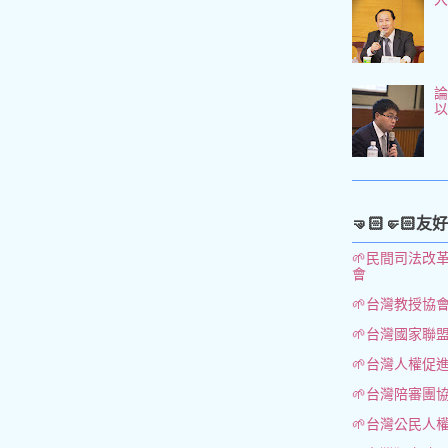
論
🤜🏻🤛🏻友
🌱民間司法改
會
🌱台灣教授協
🌱台灣國家聯
🌱台灣人權促
🌱台灣陪審團
🌱台灣公民人