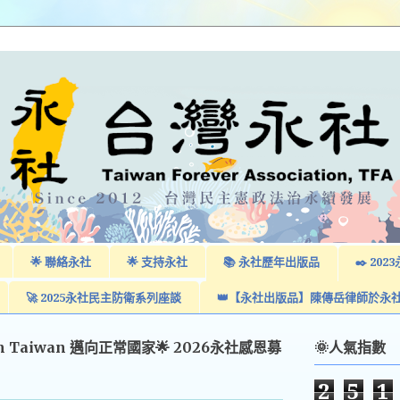
🌟 聯絡永社
🌟 支持永社
📚 永社歷年出版品
✒️ 2
🚀 2025永社民主防衛系列座談
👑【永社出版品】陳傳岳律師於永
am Taiwan 邁向正常國家🌟 2026永社感恩募
🌞人氣指數
2
5
1