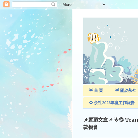
🌟 首 頁
🌟 關於永社
🌻 永社2026年度工作報告
📌置頂文章📌 🌟從 Te
款餐會